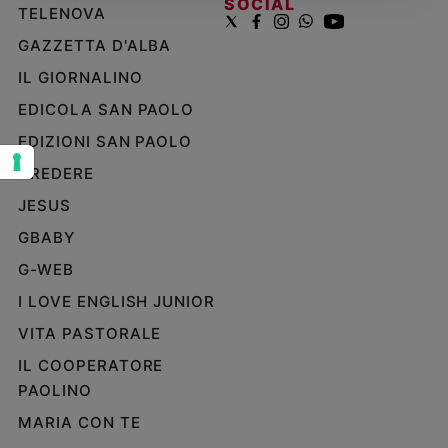
SOCIAL
TELENOVA
Sanremo
GAZZETTA D'ALBA
2026
Cinema,
IL GIORNALINO
Tv
EDICOLA SAN PAOLO
e
streaming
EDIZIONI SAN PAOLO
Libri
CREDERE
Musica
JESUS
Arte
GBABY
Famiglia
G-WEB
ed
educazione
I LOVE ENGLISH JUNIOR
Genitori
VITA PASTORALE
e
IL COOPERATORE
figli
PAOLINO
Nonni
Coppia
MARIA CON TE
Scuola