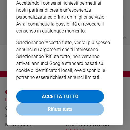
Accettando i consensi richiesti permetti ai
Ambiente
nostri partner di creare un'esperienza
e
DIARIO G 2026-27
COLLANA ARS
Creato
❮
❯
personalizzata ed offrirti un miglior servizio.
LE GRANDI BASILICHE ITALIANE
€ 8,90
1 - 2
- € 8,90
Avrai comunque la possibilità di revocare il
Volontariato
- VOL DA 1 AL 5
€ 18,50
€ 64,50
consenso in qualunque momento.
Diritti
Visualizza tutte le collection
Aziende
Selezionando 'Accetta tutto', vedrai più spesso
di
annunci su argomenti che ti interessano.
valore
Selezionando 'Rifiuta tutto', non verranno
Caso
attivati annunci Google standard basati su
della
cookie o identificatori locali; ove disponibile
settimana
potranno essere richiesti annunci limitati.
Migranti
Diversità
e
ACCETTA TUTTO
inclusione
I SITI SAN PAOLO
NOTE LEGALI
Costume
GRUPPO EDITORIALE
PRIVACY POLICY
Rifiuta tutto
SAN PAOLO
INFORMATIVA
Cultura
e
BENESSERE
WHISTLEBLOWING
spettacoli