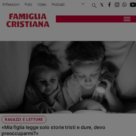
Riflessioni
Foto
Video
Podcast
Privacy Policy
Chi siamo
Contatti
Pubblicità
Attualità
Registrati
Redazione
Italia
INGIUSTIZIE
Cronaca
Politica
Mondo
Economia
Legalità
e
giustizia
Sport
Interviste
Papa
RAGAZZI E LETTURE
Papa
«Mia figlia legge solo storie tristi e dure, devo
preoccuparmi?»