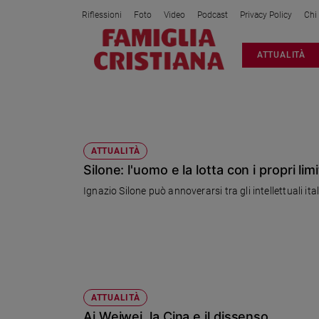
Riflessioni
Foto
Video
Podcast
Privacy Policy
Chi
Attualità
ATTUALITÀ
Italia
Cronaca
Politica
INTELLETTUALI
Mondo
Economia
ATTUALITÀ
Silone: l'uomo e la lotta con i propri limi
Legalità
e
Ignazio Silone può annoverarsi tra gli intellettuali ita
giustizia
Sport
Interviste
Papa
Papa
ATTUALITÀ
Ai Weiwei, la Cina e il dissenso