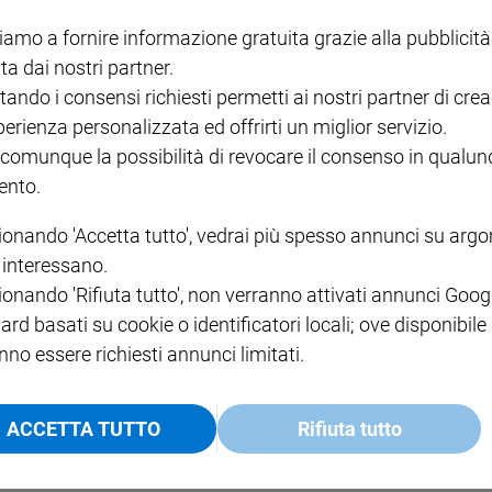
I LOVE ENGLISH JUNIOR
CREDERE
IL G
GBABY DIGITALE -
€ 69,00
€ 43,90
€ 98,80
€ 49,90
€ 11
35%
49%
iamo a fornire informazione gratuita grazie alla pubblicità
ABBONAMENTO ANNUALE
ta dai nostri partner.
€ 16,99
tando i consensi richiesti permetti ai nostri partner di crea
perienza personalizzata ed offrirti un miglior servizio.
 comunque la possibilità di revocare il consenso in qualu
nto.
COLLANA ARSENIO LUPIN
QUID+ ALLENIAMO
ionando 'Accetta tutto', vedrai più spesso annunci su arg
VOL. 1 - 2
MAGNIFICA HUMANITAS -
L'INTELLIGENZA
PRE
i interessano.
€ 18,50
ENCICLICA PAPALE
€ 27,50
SANT
€ 2,90
A 10
ionando 'Rifiuta tutto', non verranno attivati annunci Goog
€ 24
ard basati su cookie o identificatori locali; ove disponibile
nno essere richiesti annunci limitati.
ACCETTA TUTTO
Rifiuta tutto