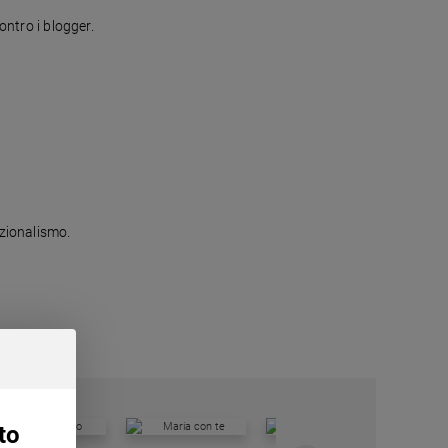
ontro i blogger.
azionalismo.
to