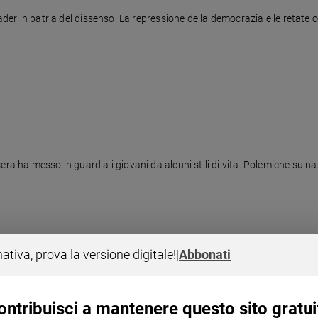
eader in patria del dissenso. La repressione della democrazia e le retate c
era ha messo in guardia i giovani da alcuni stili di vita. Polemiche su n
nativa, prova la versione digitale!
|
Abbonati
ontribuisci a mantenere questo sito gratui