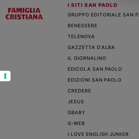
I SITI SAN PAOLO
Sanremo
GRUPPO EDITORIALE SAN 
2026
Cinema,
BENESSERE
Tv
TELENOVA
e
streaming
GAZZETTA D'ALBA
Libri
IL GIORNALINO
Musica
Arte
EDICOLA SAN PAOLO
EDIZIONI SAN PAOLO
Famiglia
ed
CREDERE
educazione
JESUS
Genitori
e
GBABY
figli
Nonni
G-WEB
Coppia
I LOVE ENGLISH JUNIOR
Scuola