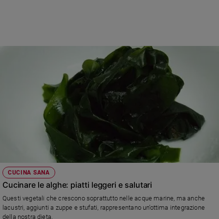
Chiesa
Chiesa
Fede
e
spiritualità
Santi
Devozione
e
fede
Parola
del
giorno
Santo
del
giorno
CUCINA SANA
Cucinare le alghe: piatti leggeri e salutari
Società
Questi vegetali che crescono soprattutto nelle acque marine, ma anche
e
lacustri, aggiunti a zuppe e stufati, rappresentano un’ottima integrazione
valori
della nostra dieta.