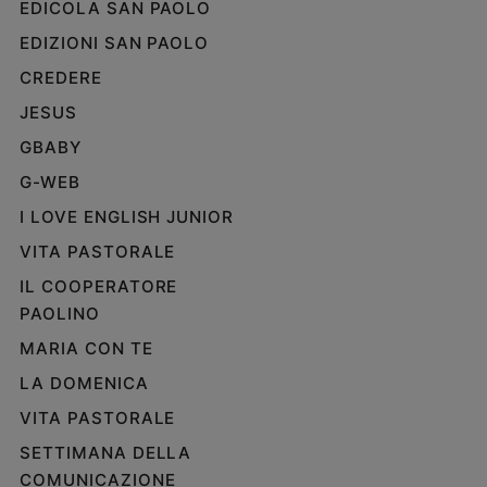
EDICOLA SAN PAOLO
Policy
EDIZIONI SAN PAOLO
CREDERE
Chi
JESUS
siamo
GBABY
Contatti
G-WEB
I LOVE ENGLISH JUNIOR
Pubblicità
VITA PASTORALE
Registrati
IL COOPERATORE
PAOLINO
Redazione
MARIA CON TE
LA DOMENICA
Social
VITA PASTORALE
SETTIMANA DELLA
COMUNICAZIONE