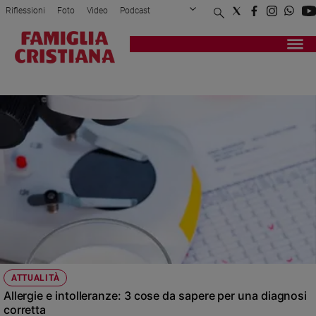
Riflessioni
Foto
Video
Podcast
Privacy Policy
Chi siamo
Contatti
Pubblicità
Attualità
Registrati
Redazione
Italia
INTESTINO
Cronaca
Politica
Mondo
Economia
Legalità
e
giustizia
Sport
Interviste
Papa
ATTUALITÀ
Papa
Allergie e intolleranze: 3 cose da sapere per una diagnosi
corretta