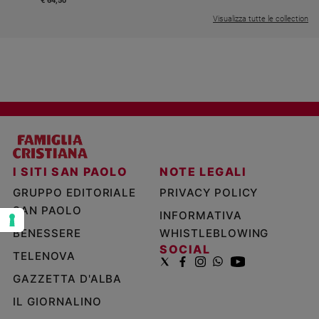
€ 64,50
e
Visualizza tutte le collection
giovani
Adolescenza
Bioetica
Vai
Riflessioni
I SITI SAN PAOLO
NOTE LEGALI
GRUPPO EDITORIALE
PRIVACY POLICY
Foto
SAN PAOLO
INFORMATIVA
BENESSERE
WHISTLEBLOWING
Video
SOCIAL
TELENOVA
Podcast
GAZZETTA D'ALBA
IL GIORNALINO
Privacy