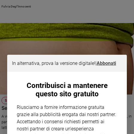
Ambiente
Fulvia Degl'Innocenti
e
Creato
Volontariato
Diritti
Aziende
di
valore
Caso
In alternativa, prova la versione digitale!
|
Abbonati
della
settimana
Migranti
Contribuisci a mantenere
Diversità
questo sito gratuito
e
STAR BENE
inclusione
Riusciamo a fornire informazione gratuita
Semplici consigli per risvegliare l'intestino pigro
Costume
grazie alla pubblicità erogata dai nostri partner.
A volte, bastano pochi accorgimenti per alleviare il fastidio. Per i bambini, in
Accettando i consensi richiesti permetti ai
Cultura
particolare, è opportuno utilizzare uno zucchero artificiale, chiamato
e
lattulosio, oppure ricorrere al malto d’orzo. Per gli adulti, invece, oltre ai
nostri partner di creare un'esperienza
spettacoli
farmaci esistono piccoli rimedi quotidiani, come fare movimento e seguire