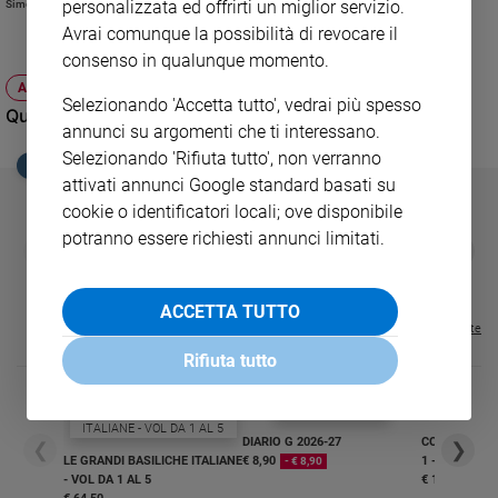
personalizzata ed offrirti un miglior servizio.
Simone Barbè Maccario
una dieta adeguata.
Sanremo
Avrai comunque la possibilità di revocare il
2026
consenso in qualunque momento.
Cinema,
ATTUALITÀ
Selezionando 'Accetta tutto', vedrai più spesso
Tv
Quei geni dei giapponesi per digerire il sushi
e
annunci su argomenti che ti interessano.
streaming
Selezionando 'Rifiuta tutto', non verranno
EDICOLA SAN PAOLO
Libri
attivati annunci Google standard basati su
Musica
cookie o identificatori locali; ove disponibile
potranno essere richiesti annunci limitati.
Arte
GBABY
FAMIGLIA CRISTIANA
GBABY DIGITA
❮
❯
€ 34,80
€ 21,90
€ 104,00
€ 83,00
ABBONAMEN
37%
20%
€ 16,99
Famiglia
ed
ACCETTA TUTTO
educazione
Visualizza tutte le riviste
Rifiuta tutto
Genitori
e
figli
Nonni
DIARIO G 2026-27
COLLANA ARS
❮
❯
LE GRANDI BASILICHE ITALIANE
€ 8,90
1 - 2
- € 8,90
Coppia
- VOL DA 1 AL 5
€ 18,50
Scuola