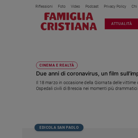
Riflessioni
Foto
Video
Podcast
Privacy Policy
Chi
Attualità
ATTUALITÀ
Italia
Cronaca
Politica
IO RESTO
Mondo
Economia
CINEMA E REALTÀ
Due anni di coronavirus, un film sull'im
Legalità
e
Il 18 marzo in occasione della Giornata delle vittime 
giustizia
Ospedali civili di Brescia nei momenti più drammatici
Sport
Interviste
Papa
Papa
EDICOLA SAN PAOLO