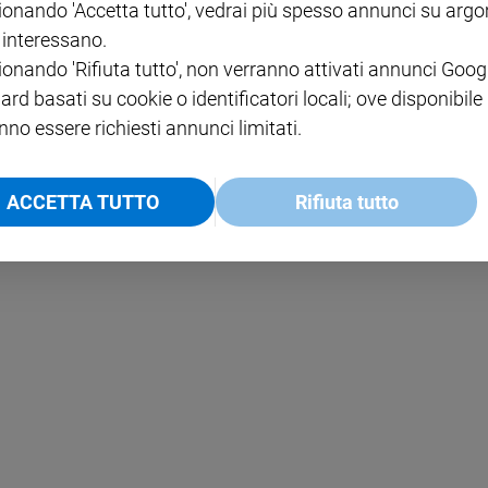
ionando 'Accetta tutto', vedrai più spesso annunci su arg
i interessano.
NOTE LEGALI
ionando 'Rifiuta tutto', non verranno attivati annunci Goog
PAOLO
PRIVACY POLICY
ard basati su cookie o identificatori locali; ove disponibile
nno essere richiesti annunci limitati.
INFORMATIVA WHISTLEBL
SOCIAL
ACCETTA TUTTO
Rifiuta tutto