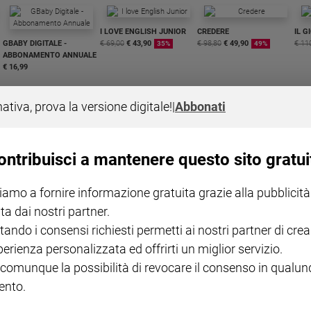
I LOVE ENGLISH JUNIOR
CREDERE
IL G
GBABY DIGITALE -
€ 69,00
€ 43,90
€ 98,80
€ 49,90
€ 11
35%
49%
ABBONAMENTO ANNUALE
€ 16,99
nativa, prova la versione digitale!
|
Abbonati
ontribuisci a mantenere questo sito gratui
COLLANA ARSENIO LUPIN
QUID+ ALLENIAMO
VOL. 1 - 2
MAGNIFICA HUMANITAS -
L'INTELLIGENZA
PRE
iamo a fornire informazione gratuita grazie alla pubblicità
€ 18,50
ENCICLICA PAPALE
€ 27,50
SANT
€ 2,90
A 10
ta dai nostri partner.
€ 24
tando i consensi richiesti permetti ai nostri partner di crea
perienza personalizzata ed offrirti un miglior servizio.
 comunque la possibilità di revocare il consenso in qualu
nto.