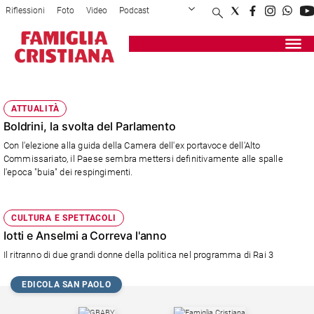
Riflessioni
Foto
Video
Podcast
Privacy Policy
Chi siamo
Contatti
Pubblicità
Attualità
Registrati
Redazione
Italia
IOTTI
Cronaca
ATTUALITÀ
Politica
Boldrini, la svolta del Parlamento
Mondo
Con l'elezione alla guida della Camera dell'ex portavoce dell'Alto
Economia
Commissariato, il Paese sembra mettersi definitivamente alle spalle
Legalità
l'epoca "buia" dei respingimenti.
e
giustizia
Sport
CULTURA E SPETTACOLI
Interviste
Iotti e Anselmi a Correva l'anno
Il ritranno di due grandi donne della politica nel programma di Rai 3
Papa
Papa
EDICOLA SAN PAOLO