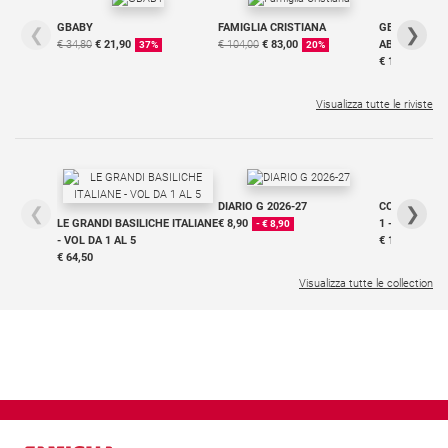
Chiesa
GBABY
FAMIGLIA CRISTIANA
GBABY DIGITA
❮
❯
Chiesa
€ 34,80
€ 21,90
€ 104,00
€ 83,00
ABBONAMEN
37%
20%
€ 16,99
Fede
e
Visualizza tutte le riviste
spiritualità
Santi
Devozione
e
DIARIO G 2026-27
COLLANA ARS
❮
❯
fede
LE GRANDI BASILICHE ITALIANE
€ 8,90
1 - 2
- € 8,90
Parola
- VOL DA 1 AL 5
€ 18,50
€ 64,50
del
giorno
Visualizza tutte le collection
Santo
del
giorno
Società
e
valori