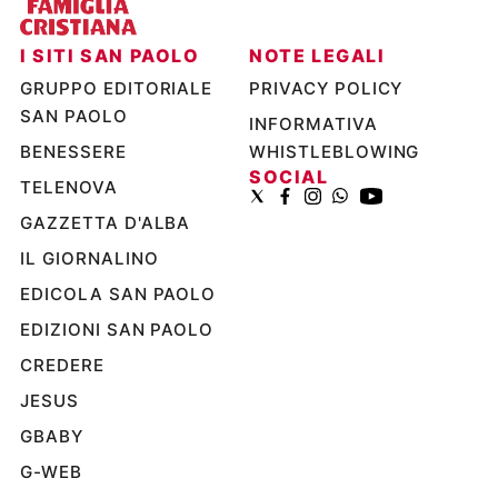
Ambiente
e
I SITI SAN PAOLO
NOTE LEGALI
Creato
GRUPPO EDITORIALE
PRIVACY POLICY
Volontariato
SAN PAOLO
Diritti
INFORMATIVA
Aziende
BENESSERE
WHISTLEBLOWING
di
SOCIAL
TELENOVA
valore
GAZZETTA D'ALBA
Caso
della
IL GIORNALINO
settimana
EDICOLA SAN PAOLO
Migranti
Diversità
EDIZIONI SAN PAOLO
e
CREDERE
inclusione
JESUS
Costume
GBABY
Cultura
e
G-WEB
spettacoli