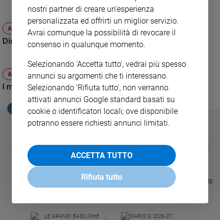
nostri partner di creare un'esperienza
Sanremo
personalizzata ed offrirti un miglior servizio.
2026
ATTUALITÀ
Avrai comunque la possibilità di revocare il
Cinema,
Dimagrire la tentazione dei farmaci
consenso in qualunque momento.
Tv
e
Selezionando 'Accetta tutto', vedrai più spesso
streaming
ATTUALITÀ
annunci su argomenti che ti interessano.
Libri
I miracoli del tè verde
Selezionando 'Rifiuta tutto', non verranno
Musica
attivati annunci Google standard basati su
Arte
EDICOLA SAN PAOLO
cookie o identificatori locali; ove disponibile
potranno essere richiesti annunci limitati.
Famiglia
ed
educazione
GBABY
FAMIGLIA CRISTIANA
GBABY DIGITA
❮
❯
€ 34,80
€ 21,90
€ 104,00
€ 83,00
ABBONAMEN
37%
20%
ACCETTA TUTTO
Genitori
€ 16,99
e
Rifiuta tutto
figli
Visualizza tutte le riviste
Nonni
Coppia
Scuola