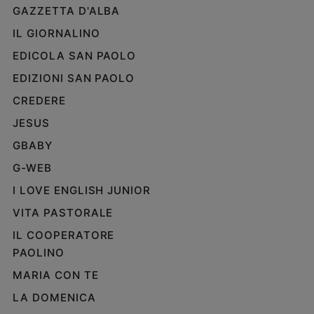
GAZZETTA D'ALBA
Policy
IL GIORNALINO
Chi
EDICOLA SAN PAOLO
siamo
EDIZIONI SAN PAOLO
CREDERE
Contatti
JESUS
GBABY
Pubblicità
G-WEB
Registrati
I LOVE ENGLISH JUNIOR
VITA PASTORALE
Redazione
IL COOPERATORE
PAOLINO
Social
MARIA CON TE
LA DOMENICA