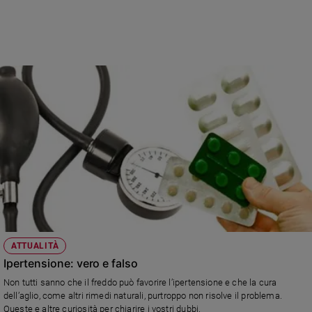
Chiesa
Chiesa
Fede
e
spiritualità
Santi
Devozione
e
fede
Parola
del
giorno
Santo
del
giorno
ATTUALITÀ
Ipertensione: vero e falso
Società
Non tutti sanno che il freddo può favorire l’ipertensione e che la cura
e
dell’aglio, come altri rimedi naturali, purtroppo non risolve il problema.
valori
Queste e altre curiosità per chiarire i vostri dubbi.