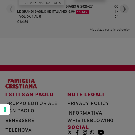
e
DIARIO G 2026-27
COLLANA ARS
❮
❯
giovani
LE GRANDI BASILICHE ITALIANE
€ 8,90
1 - 2
- € 8,90
- VOL DA 1 AL 5
€ 18,50
Adolescenza
€ 64,50
Bioetica
Visualizza tutte le collection
Vai
Riflessioni
Foto
I SITI SAN PAOLO
NOTE LEGALI
Video
GRUPPO EDITORIALE
PRIVACY POLICY
SAN PAOLO
INFORMATIVA
Podcast
BENESSERE
WHISTLEBLOWING
SOCIAL
TELENOVA
Privacy