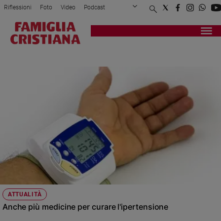
Riflessioni
Foto
Video
Podcast
Privacy Policy
Chi siamo
Contatti
Pubblicità
Attualità
Registrati
Redazione
Italia
IPERTENSIONE
Cronaca
Politica
Mondo
Economia
Legalità
e
giustizia
Sport
Interviste
Papa
ATTUALITÀ
Papa
Anche più medicine per curare l'ipertensione