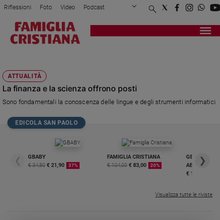
Riflessioni
Foto
Video
Podcast
Privacy Policy
Chi siamo
Contatti
Pubblicità
Attualità
Registrati
Redazione
Italia
KELLY SERVICE
Cronaca
ATTUALITÀ
Politica
La finanza e la scienza offrono posti
Mondo
Sono fondamentali la conoscenza delle lingue e degli strumenti informatici
Economia
Legalità
EDICOLA SAN PAOLO
e
giustizia
Sport
GBABY
FAMIGLIA CRISTIANA
GBABY DIGITA
❮
❯
Interviste
€ 34,80
€ 21,90
€ 104,00
€ 83,00
ABBONAMEN
37%
20%
€ 16,99
Papa
Visualizza tutte le riviste
Papa