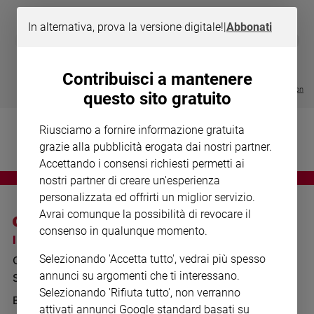
Chiesa
Chiesa
In alternativa, prova la versione digitale!
|
Abbonati
DIARIO G 2026-27
COLLANA ARS
❮
❯
LE GRANDI BASILICHE ITALIANE
€ 8,90
1 - 2
- € 8,90
Fede
- VOL DA 1 AL 5
€ 18,50
e
€ 64,50
Contribuisci a mantenere
spiritualità
Visualizza tutte le collection
questo sito gratuito
Santi
Devozione
Riusciamo a fornire informazione gratuita
e
grazie alla pubblicità erogata dai nostri partner.
fede
Accettando i consensi richiesti permetti ai
Parola
nostri partner di creare un'esperienza
del
personalizzata ed offrirti un miglior servizio.
giorno
Avrai comunque la possibilità di revocare il
Santo
consenso in qualunque momento.
del
I SITI SAN PAOLO
NOTE LEGALI
giorno
Selezionando 'Accetta tutto', vedrai più spesso
GRUPPO EDITORIALE
PRIVACY POLICY
annunci su argomenti che ti interessano.
Società
SAN PAOLO
INFORMATIVA
e
Selezionando 'Rifiuta tutto', non verranno
valori
BENESSERE
WHISTLEBLOWING
attivati annunci Google standard basati su