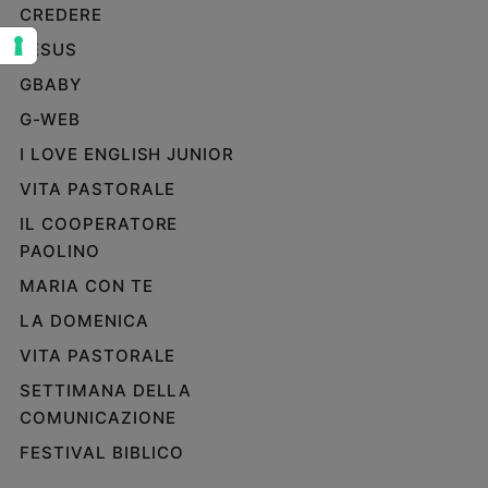
CREDERE
Sanremo
JESUS
2026
Cinema,
GBABY
Tv
G-WEB
e
streaming
I LOVE ENGLISH JUNIOR
Libri
VITA PASTORALE
Musica
IL COOPERATORE
Arte
PAOLINO
Famiglia
MARIA CON TE
ed
educazione
LA DOMENICA
Genitori
VITA PASTORALE
e
SETTIMANA DELLA
figli
COMUNICAZIONE
Nonni
FESTIVAL BIBLICO
Coppia
Scuola