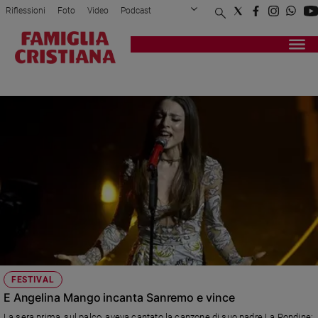
Riflessioni
Foto
Video
Podcast
Privacy Policy
Chi siamo
Contatti
Pubblicità
Attualità
Registrati
Redazione
Italia
LA RONDINE
Cronaca
Politica
Mondo
Economia
Legalità
e
giustizia
Sport
Interviste
Papa
FESTIVAL
Papa
E Angelina Mango incanta Sanremo e vince
La sera prima, sul palco, aveva cantato la canzone di suo padre La Rondine: