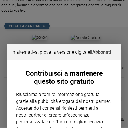
Chiesa
applausi, lacrime e commozione per una interpretazione tra le migliori di
Chiesa
questo Festival
Fede
EDICOLA SAN PAOLO
e
spiritualità
Santi
GBABY
FAMIGLIA CRISTIANA
GBABY DIGITA
❮
❯
Devozione
€ 34,80
€ 21,90
€ 104,00
€ 83,00
ABBONAMEN
37%
20%
In alternativa, prova la versione digitale!
|
Abbonati
e
€ 16,99
fede
Visualizza tutte le riviste
Parola
Contribuisci a mantenere
del
questo sito gratuito
giorno
Santo
Riusciamo a fornire informazione gratuita
del
DIARIO G 2026-27
COLLANA ARS
❮
❯
giorno
grazie alla pubblicità erogata dai nostri partner.
LE GRANDI BASILICHE ITALIANE
€ 8,90
1 - 2
- € 8,90
- VOL DA 1 AL 5
€ 18,50
Accettando i consensi richiesti permetti ai
€ 64,50
Società
nostri partner di creare un'esperienza
e
Visualizza tutte le collection
personalizzata ed offrirti un miglior servizio.
valori