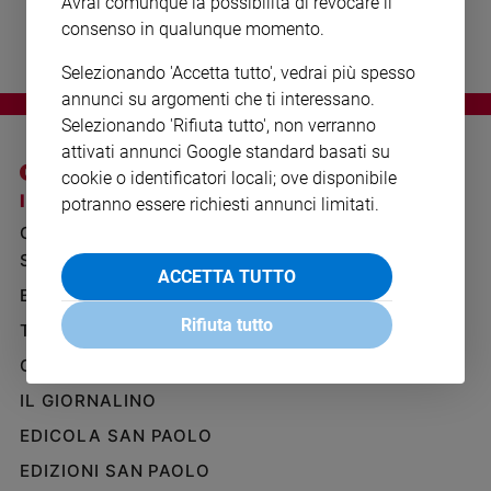
Avrai comunque la possibilità di revocare il
Ambiente
consenso in qualunque momento.
e
Creato
Selezionando 'Accetta tutto', vedrai più spesso
Volontariato
annunci su argomenti che ti interessano.
Diritti
Selezionando 'Rifiuta tutto', non verranno
Aziende
attivati annunci Google standard basati su
di
cookie o identificatori locali; ove disponibile
valore
I SITI SAN PAOLO
NOTE LEGALI
potranno essere richiesti annunci limitati.
Caso
GRUPPO EDITORIALE
PRIVACY POLICY
della
SAN PAOLO
settimana
INFORMATIVA
ACCETTA TUTTO
BENESSERE
WHISTLEBLOWING
Migranti
SOCIAL
Rifiuta tutto
Diversità
TELENOVA
e
GAZZETTA D'ALBA
inclusione
Costume
IL GIORNALINO
EDICOLA SAN PAOLO
Cultura
e
EDIZIONI SAN PAOLO
spettacoli