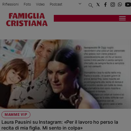
Riflessioni
Foto
Video
Podcast
Privacy Policy
Chi siamo
Contatti
Pubblicità
Attualità
Registrati
Redazione
Italia
LAURA PAUSINI
Cronaca
Politica
Mondo
Economia
Legalità
e
giustizia
Sport
Interviste
Papa
MAMME VIP
Papa
Laura Pausini su Instagram: «Per il lavoro ho perso la
recita di mia figlia. Mi sento in colpa»