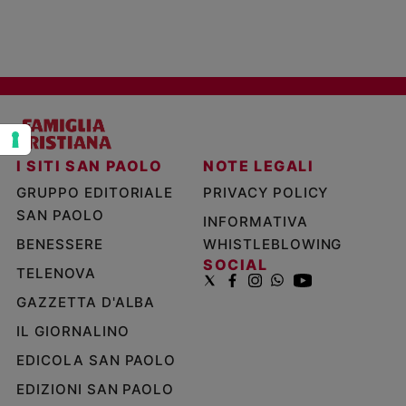
Policy
Chi
siamo
Contatti
I SITI SAN PAOLO
NOTE LEGALI
Pubblicità
GRUPPO EDITORIALE
PRIVACY POLICY
SAN PAOLO
INFORMATIVA
Registrati
BENESSERE
WHISTLEBLOWING
SOCIAL
TELENOVA
Redazione
GAZZETTA D'ALBA
IL GIORNALINO
Social
EDICOLA SAN PAOLO
EDIZIONI SAN PAOLO