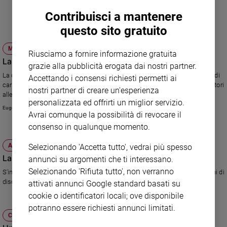
Sanremo
Contribuisci a mantenere
2026
questo sito gratuito
Cinema,
Tv
MUSICA
Riusciamo a fornire informazione gratuita
e
Laura Pausini, le mie storie d'amore
grazie alla pubblicità erogata dai nostri partner.
streaming
La cantante, in vetta alle classifiche con il disco che ripercorre vent'anni di
Accettando i consensi richiesti permetti ai
Libri
carriera, racconta di sè e delle persone importanti della sua vita: dai genitori
nostri partner di creare un'esperienza
alle amiche colleghe come Giorgia e Gianna Nannini. E rivela: "Mi
Musica
personalizzata ed offrirti un miglior servizio.
piacerebbe incidere i canti della Messa in versione rock".
Arte
Eugenio Arcidiacono
Avrai comunque la possibilità di revocare il
consenso in qualunque momento.
Famiglia
ed
ATTUALITÀ
Selezionando 'Accetta tutto', vedrai più spesso
educazione
Laura Pausini, il grande ritorno
annunci su argomenti che ti interessano.
Genitori
Selezionando 'Rifiuta tutto', non verranno
S'intitola "Inedito" il nuovo album della cantante che ha venduto 25 milioni di
e
dischi nel mondo. Il duetto con la sorella Silvia e il sogno di una famiglia.
attivati annunci Google standard basati su
figli
cookie o identificatori locali; ove disponibile
Nonni
potranno essere richiesti annunci limitati.
Coppia
CULTURA E SPETTACOLI
Scuola