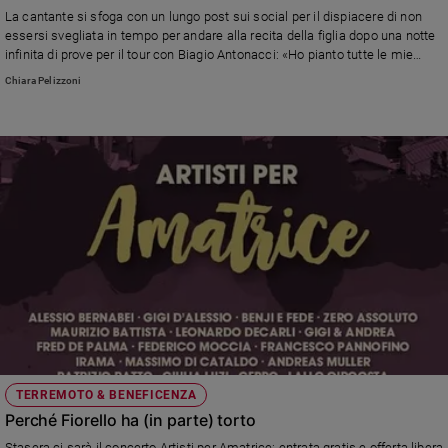
Chiesa
La cantante si sfoga con un lungo post sui social per il dispiacere di non
Chiesa
essersi svegliata in tempo per andare alla recita della figlia dopo una notte
infinita di prove per il tour con Biagio Antonacci: «Ho pianto tutte le mie
lacrime». E coglie l'occasione per ringraziare la sua mamma «Perché mi
Fede
Chiara Pelizzoni
aiuta tutte le volte che ho bisogno» e le mamme della classe.
e
spiritualità
Santi
Devozione
e
fede
Parola
del
giorno
Santo
del
giorno
Società
TERREMOTO & BENEFICENZA
e
Perché Fiorello ha (in parte) torto
valori
Stasera ci sarà il concerto Artisti per Amatrice: entrata gratis e offerta libera