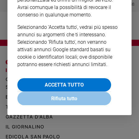
Ambiente
Visualizza tutte le collection
Avrai comunque la possibilità di revocare il
e
consenso in qualunque momento.
Creato
Volontariato
Selezionando 'Accetta tutto', vedrai più spesso
Diritti
annunci su argomenti che ti interessano.
Aziende
Selezionando 'Rifiuta tutto', non verranno
di
attivati annunci Google standard basati su
valore
cookie o identificatori locali; ove disponibile
Caso
potranno essere richiesti annunci limitati.
della
I SITI SAN PAOLO
NOTE LEGALI
settimana
GRUPPO EDITORIALE
PRIVACY POLICY
Migranti
ACCETTA TUTTO
SAN PAOLO
INFORMATIVA
Diversità
BENESSERE
WHISTLEBLOWING
e
Rifiuta tutto
SOCIAL
inclusione
TELENOVA
Costume
GAZZETTA D'ALBA
Cultura
IL GIORNALINO
e
EDICOLA SAN PAOLO
spettacoli