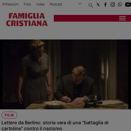
Riflessioni
Foto
Video
Podcast
Privacy Policy
Chi siamo
Contatti
Pubblicità
Attualità
Registrati
Redazione
Italia
LETTERE DA BERLINO
Cronaca
Politica
Mondo
Economia
Legalità
e
giustizia
Sport
Interviste
Papa
FILM
Papa
Lettere da Berlino: storia vera di una "battaglia di
cartoline" contro il nazismo