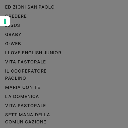
EDIZIONI SAN PAOLO
Sanremo
2026
CREDERE
Cinema,
JESUS
Tv
e
GBABY
streaming
G-WEB
Libri
I LOVE ENGLISH JUNIOR
Musica
Arte
VITA PASTORALE
IL COOPERATORE
Famiglia
PAOLINO
ed
educazione
MARIA CON TE
Genitori
LA DOMENICA
e
figli
VITA PASTORALE
Nonni
SETTIMANA DELLA
Coppia
COMUNICAZIONE
Scuola