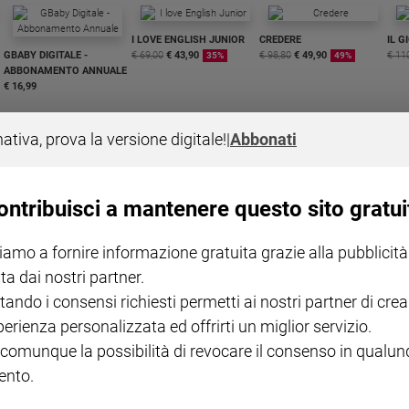
I LOVE ENGLISH JUNIOR
CREDERE
IL G
GBABY DIGITALE -
€ 69,00
€ 43,90
€ 98,80
€ 49,90
€ 11
35%
49%
ABBONAMENTO ANNUALE
€ 16,99
nativa, prova la versione digitale!
|
Abbonati
ontribuisci a mantenere questo sito gratui
COLLANA ARSENIO LUPIN
QUID+ ALLENIAMO
VOL. 1 - 2
MAGNIFICA HUMANITAS -
L'INTELLIGENZA
PRE
iamo a fornire informazione gratuita grazie alla pubblicità
€ 18,50
ENCICLICA PAPALE
€ 27,50
SANT
€ 2,90
A 10
ta dai nostri partner.
€ 24
tando i consensi richiesti permetti ai nostri partner di crea
perienza personalizzata ed offrirti un miglior servizio.
 comunque la possibilità di revocare il consenso in qualu
nto.