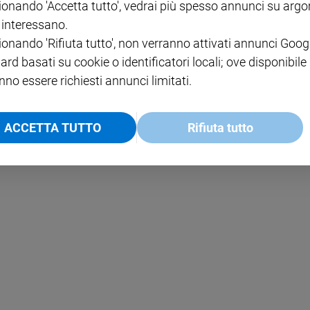
ionando 'Accetta tutto', vedrai più spesso annunci su arg
i interessano.
NOTE LEGALI
ionando 'Rifiuta tutto', non verranno attivati annunci Goog
PAOLO
PRIVACY POLICY
ard basati su cookie o identificatori locali; ove disponibile
nno essere richiesti annunci limitati.
INFORMATIVA WHISTLEBL
SOCIAL
ACCETTA TUTTO
Rifiuta tutto