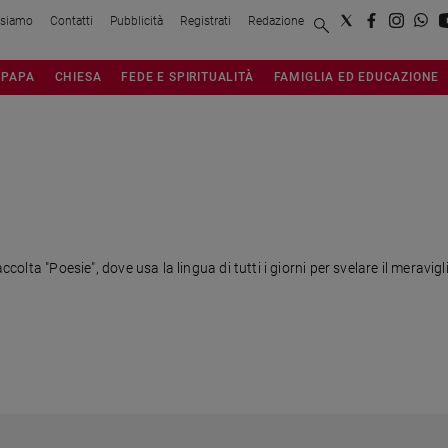
 siamo
Contatti
Pubblicità
Registrati
Redazione
PAPA
CHIESA
FEDE E SPIRITUALITÀ
FAMIGLIA ED EDUCAZIONE
accolta "Poesie", dove usa la lingua di tutti i giorni per svelare il meravi