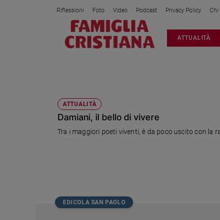
Riflessioni
Foto
Video
Podcast
Privacy Policy
Chi
Attualità
ATTUALITÀ
Italia
Cronaca
Politica
LINGUAGGIO COMUNE
Mondo
Economia
ATTUALITÀ
Damiani, il bello di vivere
Legalità
e
Tra i maggiori poeti viventi, è da poco uscito con la r
giustizia
Sport
Interviste
Papa
Papa
EDICOLA SAN PAOLO