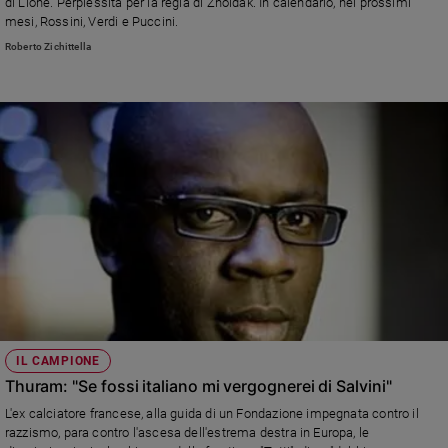
di Lione. Perplessità per la regia di Zholdak. In calendario, nei prossimi
mesi, Rossini, Verdi e Puccini.
Sanremo
2026
Roberto Zichittella
Cinema,
Tv
e
streaming
Libri
Musica
Arte
Famiglia
ed
educazione
Genitori
e
IL CAMPIONE
figli
Thuram: "Se fossi italiano mi vergognerei di Salvini"
Nonni
L'ex calciatore francese, alla guida di un Fondazione impegnata contro il
Coppia
razzismo, para contro l'ascesa dell'estrema destra in Europa, le
Scuola