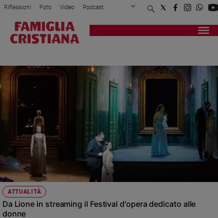
Riflessioni
Foto
Video
Podcast
Privacy Policy
Chi siamo
Contatti
Pubblicità
Attualità
Registrati
Redazione
Italia
LIONE
Cronaca
Politica
Mondo
Economia
Legalità
e
giustizia
Sport
Interviste
Papa
ATTUALITÀ
Papa
Da Lione in streaming il Festival d'opera dedicato alle
donne