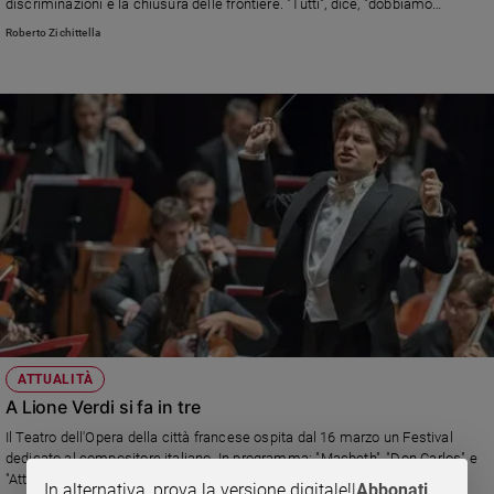
discriminazioni e la chiusura delle frontiere. "Tutti", dice, "dobbiamo
e
metterci in movimento"
Roberto Zichittella
giovani
Adolescenza
Bioetica
Vai
Riflessioni
Foto
Video
ATTUALITÀ
A Lione Verdi si fa in tre
Podcast
Il Teatro dell'Opera della città francese ospita dal 16 marzo un Festival
dedicato al compositore italiano. In programma: "Macbeth", "Don Carlos" e
"Attila". Sul podio Daniele Rustioni.
Privacy
In alternativa, prova la versione digitale!
|
Abbonati