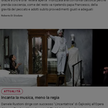
Grazie a Dio è una “lettera aperta” indirizzata alla comunità cattolica perché
Ambiente
prenda coscienza, come del resto va ripetendo papa Francesco, della
e
gravità del peccato e adotti subito provvedimenti giusti e adeguati
Creato
Roberto Di Diodato
Volontariato
Diritti
Aziende
di
valore
Caso
della
settimana
Migranti
Diversità
e
inclusione
Costume
ATTUALITÀ
Incanta la musica, meno la regia
Cultura
e
Daniele Rustioni dirige con successo "L'incantatrice" di Čajkoskij all'Opera
spettacoli