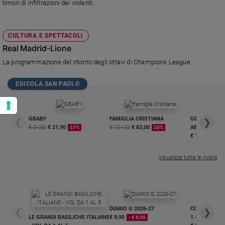
timori di infiltrazioni dei violenti.
CULTURA E SPETTACOLI
Real Madrid-Lione
La programmazione del ritorno degli ottavi di Champions League
EDICOLA SAN PAOLO
GBABY
FAMIGLIA CRISTIANA
GBABY DIGITA
❮
❯
€ 34,80
€ 21,90
€ 104,00
€ 83,00
ABBONAMEN
37%
20%
€ 16,99
Visualizza tutte le riviste
DIARIO G 2026-27
COLLANA ARS
❮
❯
LE GRANDI BASILICHE ITALIANE
€ 8,90
1 - 2
- € 8,90