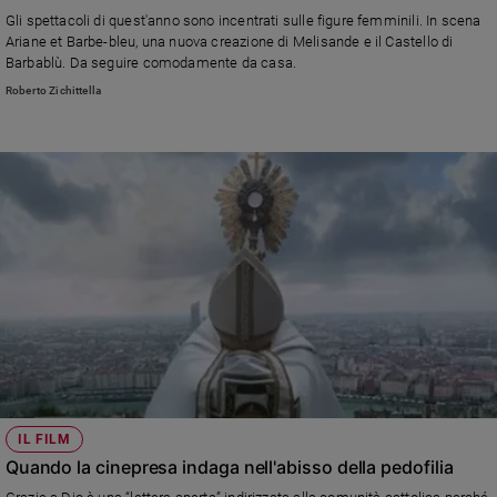
Chiesa
Gli spettacoli di quest'anno sono incentrati sulle figure femminili. In scena
Chiesa
Ariane et Barbe-bleu, una nuova creazione di Melisande e il Castello di
Barbablù. Da seguire comodamente da casa.
Fede
Roberto Zichittella
e
spiritualità
Santi
Devozione
e
fede
Parola
del
giorno
Santo
del
giorno
Società
IL FILM
e
Quando la cinepresa indaga nell'abisso della pedofilia
valori