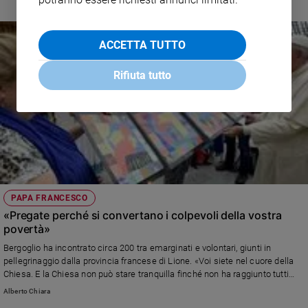
ACCETTA TUTTO
Rifiuta tutto
PAPA FRANCESCO
«Pregate perché si convertano i colpevoli della vostra
povertà»
Bergoglio ha incontrato circa 200 tra emarginati e volontari, giunti in
pellegrinaggio dalla provincia francese di Lione. «Voi siete nel cuore della
Chiesa. E la Chiesa non può stare tranquilla finché non ha raggiunto tutti
coloro che sperimentano il rifiuto, l’esclusione e che non contano per
Alberto Chiara
alcuno».