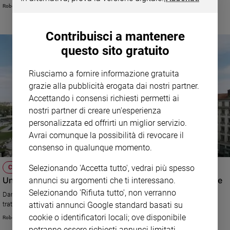
Roberto Zichittella
Policy
Contribuisci a mantenere
Chi
questo sito gratuito
siamo
Riusciamo a fornire informazione gratuita
Contatti
grazie alla pubblicità erogata dai nostri partner.
Accettando i consensi richiesti permetti ai
Pubblicità
nostri partner di creare un'esperienza
personalizzata ed offrirti un miglior servizio.
Registrati
Avrai comunque la possibilità di revocare il
consenso in qualunque momento.
Redazione
Selezionando 'Accetta tutto', vedrai più spesso
CULTURA E SPETTACOLI
Un festival per Verdi e un podio italiano all'Opera di Lione
annunci su argomenti che ti interessano.
Social
Selezionando 'Rifiuta tutto', non verranno
Daniele Rustioni, 33 anni, nella prossima stagione dirigerà tre opere che
trattano il tema del potere: Macbeth, Don Carlos e Attila.
attivati annunci Google standard basati su
cookie o identificatori locali; ove disponibile
Roberto Zichittella
potranno essere richiesti annunci limitati.