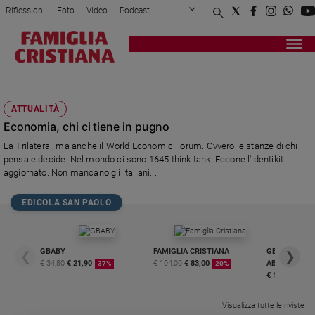
Riflessioni
Foto
Video
Podcast
Privacy Policy
Chi siamo
Contatti
Pubblicità
Attualità
Registrati
Redazione
Italia
LOBBIES
Cronaca
ATTUALITÀ
Politica
Economia, chi ci tiene in pugno
Mondo
La Trilateral, ma anche il World Economic Forum. Ovvero le stanze di chi
Economia
pensa e decide. Nel mondo ci sono 1645 think tank. Eccone l'identikit
Legalità
aggiornato. Non mancano gli italiani...
e
giustizia
EDICOLA SAN PAOLO
Sport
Interviste
GBABY
FAMIGLIA CRISTIANA
GBABY DIGITA
❮
❯
Papa
€ 34,80
€ 21,90
€ 104,00
€ 83,00
ABBONAMEN
37%
20%
€ 16,99
Papa
Visualizza tutte le riviste