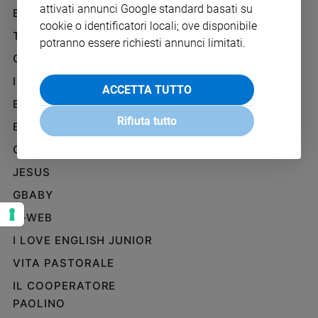
attivati annunci Google standard basati su
Ambiente
BENESSERE
WHISTLEBLOWING
e
cookie o identificatori locali; ove disponibile
SOCIAL
TELENOVA
Creato
potranno essere richiesti annunci limitati.
Volontariato
GAZZETTA D'ALBA
Diritti
IL GIORNALINO
ACCETTA TUTTO
Aziende
EDICOLA SAN PAOLO
di
Rifiuta tutto
valore
EDIZIONI SAN PAOLO
Caso
CREDERE
della
JESUS
settimana
Migranti
GBABY
Diversità
G-WEB
e
inclusione
I LOVE ENGLISH JUNIOR
Costume
VITA PASTORALE
IL COOPERATORE
Cultura
e
PAOLINO
spettacoli