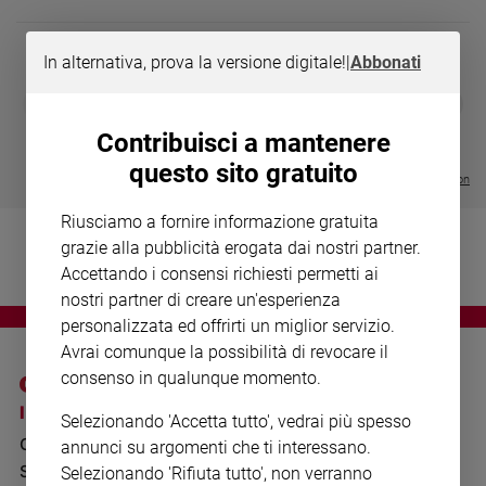
Chiesa
Chiesa
In alternativa, prova la versione digitale!
|
Abbonati
Fede
DIARIO G 2026-27
COLLANA ARS
❮
❯
e
LE GRANDI BASILICHE ITALIANE
€ 8,90
1 - 2
- € 8,90
spiritualità
- VOL DA 1 AL 5
€ 18,50
Contribuisci a mantenere
€ 64,50
Santi
questo sito gratuito
Visualizza tutte le collection
Devozione
e
Riusciamo a fornire informazione gratuita
fede
grazie alla pubblicità erogata dai nostri partner.
Parola
Accettando i consensi richiesti permetti ai
del
nostri partner di creare un'esperienza
giorno
personalizzata ed offrirti un miglior servizio.
Santo
Avrai comunque la possibilità di revocare il
del
consenso in qualunque momento.
giorno
I SITI SAN PAOLO
NOTE LEGALI
Selezionando 'Accetta tutto', vedrai più spesso
Società
GRUPPO EDITORIALE
PRIVACY POLICY
e
annunci su argomenti che ti interessano.
valori
SAN PAOLO
Selezionando 'Rifiuta tutto', non verranno
INFORMATIVA