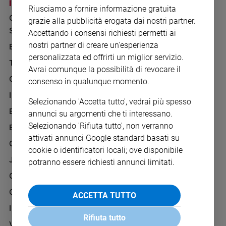
Chiesa
I SITI SAN PAOLO
NOTE LEGALI
Riusciamo a fornire informazione gratuita
GRUPPO EDITORIALE
PRIVACY POLICY
Chiesa
grazie alla pubblicità erogata dai nostri partner.
SAN PAOLO
Accettando i consensi richiesti permetti ai
INFORMATIVA
Fede
nostri partner di creare un'esperienza
BENESSERE
WHISTLEBLOWING
e
spiritualità
personalizzata ed offrirti un miglior servizio.
SOCIAL
TELENOVA
Avrai comunque la possibilità di revocare il
Santi
GAZZETTA D'ALBA
consenso in qualunque momento.
Devozione
IL GIORNALINO
e
Selezionando 'Accetta tutto', vedrai più spesso
fede
EDICOLA SAN PAOLO
annunci su argomenti che ti interessano.
Parola
Selezionando 'Rifiuta tutto', non verranno
EDIZIONI SAN PAOLO
del
attivati annunci Google standard basati su
giorno
CREDERE
cookie o identificatori locali; ove disponibile
Santo
JESUS
potranno essere richiesti annunci limitati.
del
GBABY
giorno
G-WEB
ACCETTA TUTTO
Società
e
I LOVE ENGLISH JUNIOR
valori
Rifiuta tutto
VITA PASTORALE