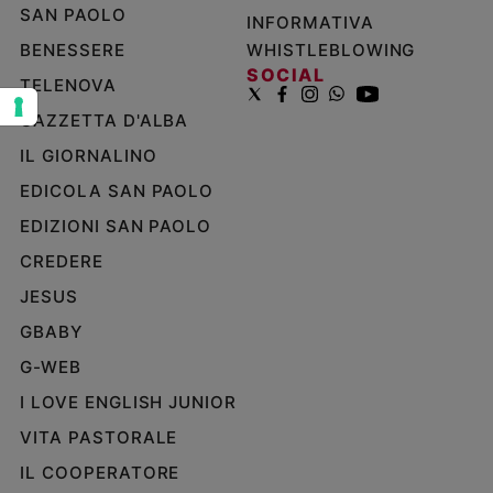
SAN PAOLO
e
INFORMATIVA
giovani
BENESSERE
WHISTLEBLOWING
Adolescenza
SOCIAL
TELENOVA
Bioetica
GAZZETTA D'ALBA
IL GIORNALINO
Vai
EDICOLA SAN PAOLO
EDIZIONI SAN PAOLO
CREDERE
Riflessioni
JESUS
Foto
GBABY
G-WEB
Video
I LOVE ENGLISH JUNIOR
Podcast
VITA PASTORALE
IL COOPERATORE
Privacy