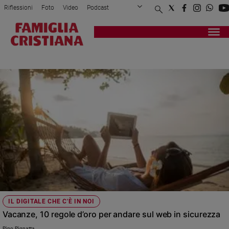
Riflessioni
Foto
Video
Podcast
Privacy Policy
Chi siamo
Contatti
Pubblicità
Attualità
Registrati
Redazione
Italia
MAIL
Cronaca
Politica
Mondo
Economia
Legalità
e
giustizia
Sport
Interviste
Papa
IL DIGITALE CHE C'È IN NOI
Papa
Vacanze, 10 regole d’oro per andare sul web in sicurezza
Pino Pignatta