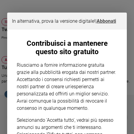
Ambiente
e
Creato
In alternativa, prova la versione digitale!
|
Abbonati
IL DIGITALE CHE C'È IN NOI
Volontariato
Twoo, non aprite quella chat
Diritti
Pino Pignatta
Aziende
Contribuisci a mantenere
di
questo sito gratuito
valore
Caso
ATTUALITÀ
Riusciamo a fornire informazione gratuita
della
Tutti a cena a casa di Obama
grazie alla pubblicità erogata dai nostri partner.
settimana
Una mail arriva in tutte le case americane: con soli tre dollari si può
Accettando i consensi richiesti permetti ai
Migranti
partecipare al sorteggio di una cena con Barack Obama. firmato: Michelle.
nostri partner di creare un'esperienza
Diversità
personalizzata ed offrirti un miglior servizio.
EDICOLA SAN PAOLO
e
Avrai comunque la possibilità di revocare il
inclusione
consenso in qualunque momento.
Costume
GBABY
FAMIGLIA CRISTIANA
GBABY DIGITA
❮
❯
Selezionando 'Accetta tutto', vedrai più spesso
€ 34,80
€ 21,90
€ 104,00
€ 83,00
ABBONAMEN
37%
20%
Cultura
€ 16,99
e
annunci su argomenti che ti interessano.
spettacoli