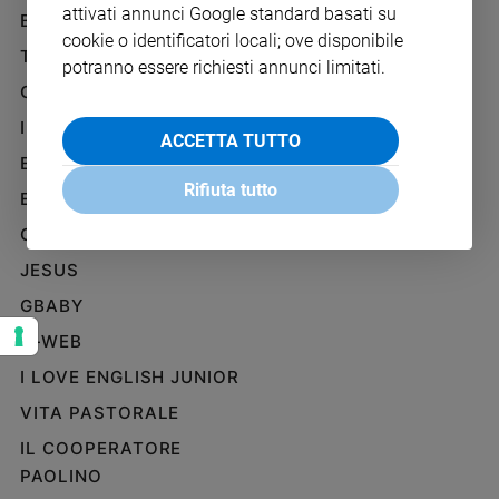
attivati annunci Google standard basati su
Ambiente
BENESSERE
WHISTLEBLOWING
e
cookie o identificatori locali; ove disponibile
SOCIAL
TELENOVA
Creato
potranno essere richiesti annunci limitati.
Volontariato
GAZZETTA D'ALBA
Diritti
IL GIORNALINO
ACCETTA TUTTO
Aziende
EDICOLA SAN PAOLO
di
Rifiuta tutto
valore
EDIZIONI SAN PAOLO
Caso
CREDERE
della
JESUS
settimana
Migranti
GBABY
Diversità
G-WEB
e
inclusione
I LOVE ENGLISH JUNIOR
Costume
VITA PASTORALE
IL COOPERATORE
Cultura
e
PAOLINO
spettacoli