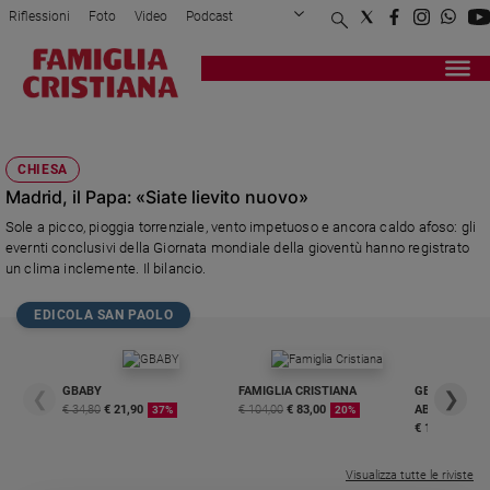
Riflessioni
Foto
Video
Podcast
Privacy Policy
Chi siamo
Contatti
Pubblicità
Attualità
Registrati
Redazione
Italia
MANDATO MISSIONARIO
Cronaca
CHIESA
Politica
Madrid, il Papa: «Siate lievito nuovo»
Mondo
Sole a picco, pioggia torrenziale, vento impetuoso e ancora caldo afoso: gli
Economia
evernti conclusivi della Giornata mondiale della gioventù hanno registrato
Legalità
un clima inclemente. Il bilancio.
e
giustizia
EDICOLA SAN PAOLO
Sport
Interviste
GBABY
FAMIGLIA CRISTIANA
GBABY DIGITA
❮
❯
Papa
€ 34,80
€ 21,90
€ 104,00
€ 83,00
ABBONAMEN
37%
20%
€ 16,99
Papa
Visualizza tutte le riviste