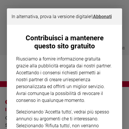
Chiesa
Chiesa
In alternativa, prova la versione digitale!
|
Abbonati
Fede
DIARIO G 2026-27
COLLANA ARS
❮
❯
e
LE GRANDI BASILICHE ITALIANE
€ 8,90
1 - 2
- € 8,90
spiritualità
- VOL DA 1 AL 5
€ 18,50
Contribuisci a mantenere
€ 64,50
Santi
questo sito gratuito
Visualizza tutte le collection
Devozione
e
Riusciamo a fornire informazione gratuita
fede
grazie alla pubblicità erogata dai nostri partner.
Parola
Accettando i consensi richiesti permetti ai
del
nostri partner di creare un'esperienza
giorno
personalizzata ed offrirti un miglior servizio.
Santo
Avrai comunque la possibilità di revocare il
del
consenso in qualunque momento.
giorno
I SITI SAN PAOLO
NOTE LEGALI
Selezionando 'Accetta tutto', vedrai più spesso
Società
GRUPPO EDITORIALE
PRIVACY POLICY
e
annunci su argomenti che ti interessano.
valori
SAN PAOLO
Selezionando 'Rifiuta tutto', non verranno
INFORMATIVA