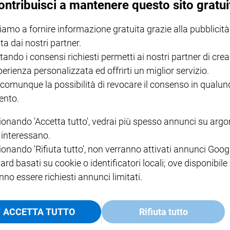
ontribuisci a mantenere questo sito gratui
iamo a fornire informazione gratuita grazie alla pubblicità
NOTE LEGALI
ta dai nostri partner.
PAOLO
PRIVACY POLICY
tando i consensi richiesti permetti ai nostri partner di crea
INFORMATIVA WHISTLEBL
perienza personalizzata ed offrirti un miglior servizio.
SOCIAL
 comunque la possibilità di revocare il consenso in qualu
nto.
ionando 'Accetta tutto', vedrai più spesso annunci su arg
i interessano.
ionando 'Rifiuta tutto', non verranno attivati annunci Goog
ard basati su cookie o identificatori locali; ove disponibile
nno essere richiesti annunci limitati.
ACCETTA TUTTO
Rifiuta tutto