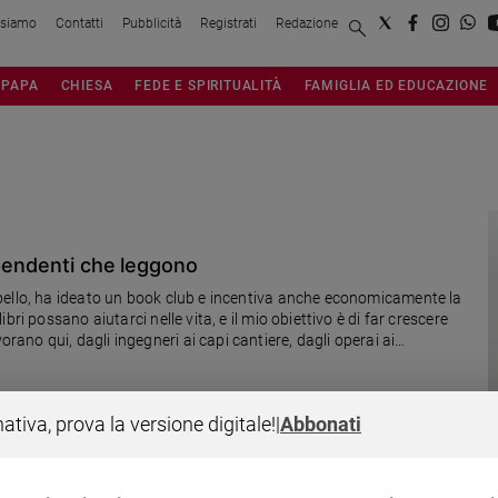
 siamo
Contatti
Pubblicità
Registrati
Redazione
PAPA
CHIESA
FEDE E SPIRITUALITÀ
FAMIGLIA ED EDUCAZIONE
ipendenti che leggono
pello, ha ideato un book club e incentiva anche economicamente la
ri possano aiutarci nelle vita, e il mio obiettivo è di far crescere
no qui, dagli ingegneri ai capi cantiere, dagli operai ai
nativa, prova la versione digitale!
|
Abbonati