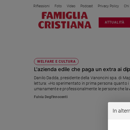
Riflessioni
Foto
Video
Podcast
Privacy Policy
Chi
Attualità
ATTUALITÀ
Italia
Cronaca
Politica
MAPELLO
Mondo
Economia
WELFARE E CULTURA
L'azienda edile che paga un extra ai d
Legalità
e
Danilo Dadda, presidente della Vanoncini spa. di Ma
giustizia
lettura: «Ho sperimentato in prima persona quanto i lib
Sport
umanamente e professionalmente le persone che lavora
magazzinieri»
Interviste
Fulvia Degl'Innocenti
Papa
In alter
Papa