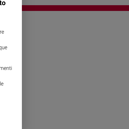
to
re
OWING
nque
omenti
le