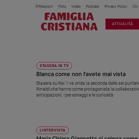
Riflessioni
Foto
Video
Podcast
Privacy Policy
Chi
Attualità
ATTUALITÀ
Italia
Cronaca
Politica
MARIA CHIARA GIANNETTA
Mondo
Economia
STASERA IN TV
Blanca come non l'avete mai vista
Legalità
e
Stasera su Rai 1 va onda la seconda delle sei puntate
giustizia
Rinaldi che hanno come protagonista la collaboratrice
Sport
anticipazioni, i personaggi e le curiosità
Interviste
Papa
Papa
L'INTERVISTA
Maria Chiara Giannetta ci spiega come 