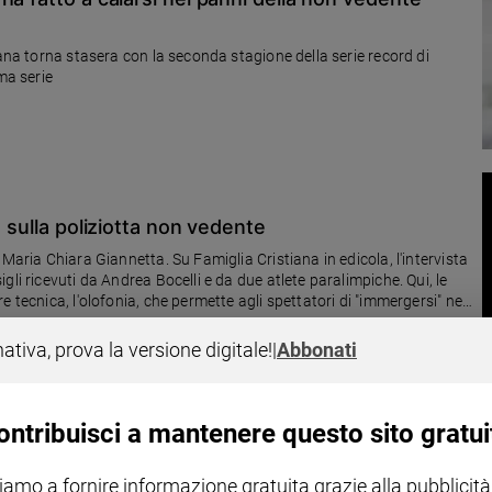
iana torna stasera con la seconda stagione della serie record di
ma serie
n sulla poliziotta non vedente
Maria Chiara Giannetta. Su Famiglia Cristiana in edicola, l'intervista
li ricevuti da Andrea Bocelli e da due atlete paralimpiche. Qui, le
 tecnica, l'olofonia, che permette agli spettatori di "immergersi" nel
nativa, prova la versione digitale!
|
Abbonati
ontribuisci a mantenere questo sito gratui
iamo a fornire informazione gratuita grazie alla pubblicità
ell’undicesima stagione della fiction nei panni dell’ufficiale dei