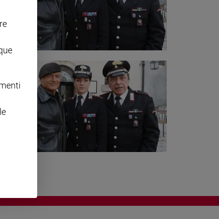
re
nque
omenti
le