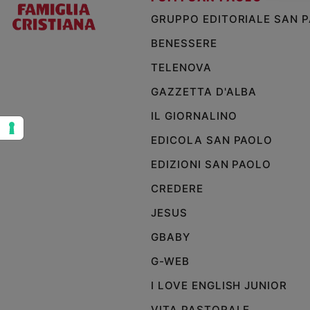
GRUPPO EDITORIALE SAN 
Sanremo
2026
BENESSERE
Cinema,
Tv
TELENOVA
e
GAZZETTA D'ALBA
streaming
Libri
IL GIORNALINO
Musica
EDICOLA SAN PAOLO
Arte
EDIZIONI SAN PAOLO
Famiglia
CREDERE
ed
educazione
JESUS
Genitori
GBABY
e
figli
G-WEB
Nonni
I LOVE ENGLISH JUNIOR
Coppia
VITA PASTORALE
Scuola