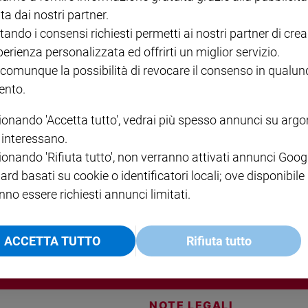
 Cristiana la giovane attrice Maria Chiara Giannetta, 25 anni, dichiara
ta dai nostri partner.
a preso lezioni da una “collega”
tando i consensi richiesti permetti ai nostri partner di crea
perienza personalizzata ed offrirti un miglior servizio.
 comunque la possibilità di revocare il consenso in qualu
nto.
lla nuova serie Rai con Terence Hill
ionando 'Accetta tutto', vedrai più spesso annunci su arg
i interessano.
rie più amata dal pubblico. Confermatissimo Terence Hill nel ruolo del
o del maresciallo dei carabinieri. Però non mancano le novità, a
ionando 'Rifiuta tutto', non verranno attivati annunci Goog
ara Giannetta.
ard basati su cookie o identificatori locali; ove disponibile
nno essere richiesti annunci limitati.
ACCETTA TUTTO
Rifiuta tutto
NOTE LEGALI