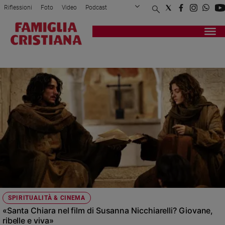
Riflessioni
Foto
Video
Podcast
Privacy Policy
Chi siamo
Contatti
Pubblicità
Attualità
Registrati
Redazione
Italia
MAZZUCCO
Cronaca
Politica
Mondo
Economia
Legalità
e
giustizia
Sport
Interviste
Papa
SPIRITUALITÀ & CINEMA
Papa
«Santa Chiara nel film di Susanna Nicchiarelli? Giovane,
ribelle e viva»