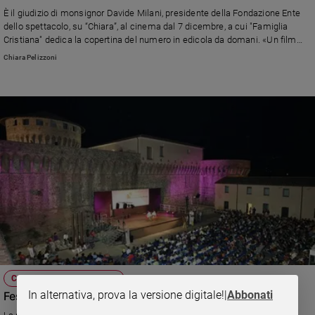
Chiesa
È il giudizio di monsignor Davide Milani, presidente della Fondazione Ente
Chiesa
dello spettacolo, su “Chiara”, al cinema dal 7 dicembre, a cui "Famiglia
Cristiana" dedica la copertina del numero in edicola da domani. «Un film
attuale perché parla di giovani a cui dobbiamo lasciar spazio; dell’irrompere
Fede
Chiara Pelizzoni
del trascendente nella vita di tutti i giorni; della necessità urgente di un
e
spiritualità
maggior protagonismo femminile nella Chiesa e di una riforma dal di
dentro»
Santi
Devozione
e
fede
Parola
del
giorno
Santo
del
giorno
Società
CULTURA E SPETTACOLI
e
In alternativa, prova la versione digitale!
|
Abbonati
Festival della mente, appuntamento a settembre
valori