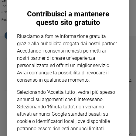
La responsabilità è il tema attorno a cui ruota la rassegna di Sarzana, tra
Ambiente
incontri, spettacoli, laboratori, anche rivolti ai più piccoli. Tra gli ospiti
e
annunciati, Massimo Recalcati, Melania Mazzucco e Simonetta Agnello-
Contribuisci a mantenere
Creato
Hornby.
Rosanna Biffi
questo sito gratuito
Volontariato
Diritti
EDICOLA SAN PAOLO
Riusciamo a fornire informazione gratuita
Aziende
grazie alla pubblicità erogata dai nostri partner.
di
Accettando i consensi richiesti permetti ai
valore
GBABY
FAMIGLIA CRISTIANA
GBABY DIGITA
nostri partner di creare un'esperienza
❮
❯
Caso
€ 34,80
€ 21,90
€ 104,00
€ 83,00
ABBONAMEN
37%
20%
personalizzata ed offrirti un miglior servizio.
€ 16,99
della
Avrai comunque la possibilità di revocare il
settimana
consenso in qualunque momento.
Visualizza tutte le riviste
Migranti
Diversità
Selezionando 'Accetta tutto', vedrai più spesso
e
annunci su argomenti che ti interessano.
inclusione
Selezionando 'Rifiuta tutto', non verranno
Costume
DIARIO G 2026-27
COLLANA ARS
❮
❯
attivati annunci Google standard basati su
LE GRANDI BASILICHE ITALIANE
€ 8,90
1 - 2
- € 8,90
cookie o identificatori locali; ove disponibile
- VOL DA 1 AL 5
€ 18,50
Cultura
€ 64,50
potranno essere richiesti annunci limitati.
e
spettacoli
Visualizza tutte le collection