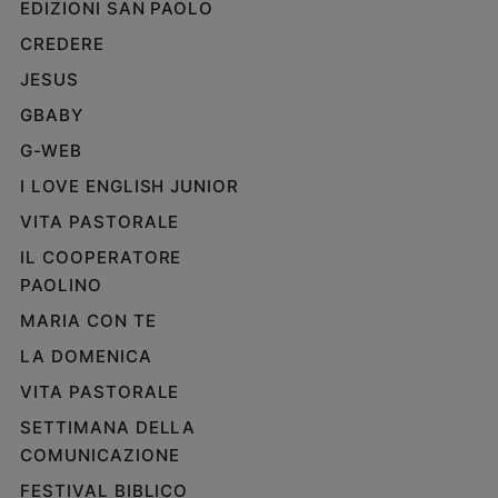
EDIZIONI SAN PAOLO
e
CREDERE
giovani
Adolescenza
JESUS
Bioetica
GBABY
G-WEB
I LOVE ENGLISH JUNIOR
Vai
VITA PASTORALE
IL COOPERATORE
Riflessioni
PAOLINO
MARIA CON TE
Foto
LA DOMENICA
Video
VITA PASTORALE
SETTIMANA DELLA
Podcast
COMUNICAZIONE
Privacy
FESTIVAL BIBLICO