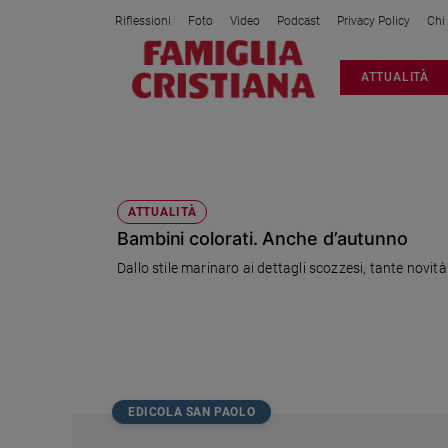
Riflessioni
Foto
Video
Podcast
Privacy Policy
Chi
Attualità
ATTUALITÀ
Italia
Cronaca
Politica
MELBY
Mondo
Economia
ATTUALITÀ
Bambini colorati. Anche d’autunno
Legalità
e
Dallo stile marinaro ai dettagli scozzesi, tante novità
giustizia
Sport
Interviste
Papa
Papa
EDICOLA SAN PAOLO