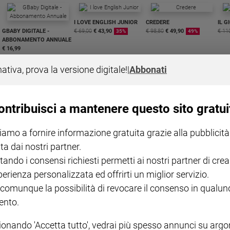
I LOVE ENGLISH JUNIOR
CREDERE
IL G
GBABY DIGITALE -
€ 69,00
€ 43,90
€ 98,80
€ 49,90
€ 11
35%
49%
ABBONAMENTO ANNUALE
€ 16,99
nativa, prova la versione digitale!
|
Abbonati
ontribuisci a mantenere questo sito gratui
COLLANA ARSENIO LUPIN
QUID+ ALLENIAMO
iamo a fornire informazione gratuita grazie alla pubblicità
VOL. 1 - 2
MAGNIFICA HUMANITAS -
L'INTELLIGENZA
PRE
€ 18,50
ENCICLICA PAPALE
€ 27,50
SANT
ta dai nostri partner.
€ 2,90
A 10
€ 24
tando i consensi richiesti permetti ai nostri partner di crea
perienza personalizzata ed offrirti un miglior servizio.
 comunque la possibilità di revocare il consenso in qualu
nto.
ionando 'Accetta tutto', vedrai più spesso annunci su arg