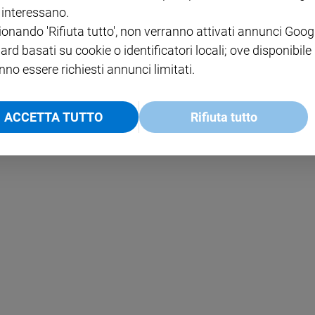
i interessano.
ionando 'Rifiuta tutto', non verranno attivati annunci Goog
NOTE LEGALI
ard basati su cookie o identificatori locali; ove disponibile
PAOLO
PRIVACY POLICY
nno essere richiesti annunci limitati.
INFORMATIVA WHISTLEBL
SOCIAL
ACCETTA TUTTO
Rifiuta tutto