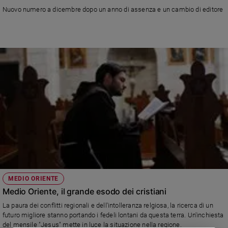
Chiesa
Nuovo numero a dicembre dopo un anno di assenza e un cambio di editore
Chiesa
Fede
e
spiritualità
Santi
Devozione
e
fede
Parola
del
giorno
Santo
del
giorno
MEDIO ORIENTE
Medio Oriente, il grande esodo dei cristiani
Società
La paura dei conflitti regionali e dell'intolleranza relgiosa, la ricerca di un
e
futuro migliore stanno portando i fedeli lontani da questa terra. Un'inchiesta
valori
del mensile "Jesus" mette in luce la situazione nella regione.