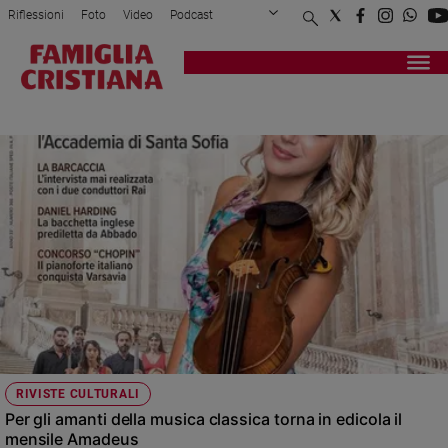
Riflessioni
Foto
Video
Podcast
Privacy Policy
Chi siamo
Contatti
Pubblicità
Attualità
Registrati
Redazione
Italia
MENSILE
Cronaca
Politica
Mondo
Economia
Legalità
e
giustizia
Sport
Interviste
Papa
RIVISTE CULTURALI
Papa
Per gli amanti della musica classica torna in edicola il
mensile Amadeus