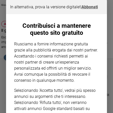
Ambiente
Giovanni Ferrò
In alternativa, prova la versione digitale!
|
Abbonati
e
Creato
Volontariato
Contribuisci a mantenere
ATTUALITÀ
Diritti
Il giornale dei nuovi italiani
questo sito gratuito
Aziende
Esce "Melting" il mensile per gli stranieri. L'informazione per integrare e
di
imparare la lingua. Reportage e notizie di servizio sulla nostra burocrazia,
Riusciamo a fornire informazione gratuita
valore
anche via audio.
grazie alla pubblicità erogata dai nostri partner.
Caso
Accettando i consensi richiesti permetti ai
della
EDICOLA SAN PAOLO
settimana
nostri partner di creare un'esperienza
Migranti
personalizzata ed offrirti un miglior servizio.
Avrai comunque la possibilità di revocare il
Diversità
GBABY
FAMIGLIA CRISTIANA
GBABY DIGITA
❮
❯
€ 34,80
€ 21,90
€ 104,00
€ 83,00
ABBONAMEN
e
37%
20%
consenso in qualunque momento.
€ 16,99
inclusione
Selezionando 'Accetta tutto', vedrai più spesso
Costume
Visualizza tutte le riviste
annunci su argomenti che ti interessano.
Selezionando 'Rifiuta tutto', non verranno
Cultura
e
attivati annunci Google standard basati su
spettacoli