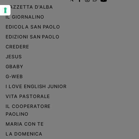
e
GAZZETTA D'ALBA
giovani
IL GIORNALINO
Adolescenza
EDICOLA SAN PAOLO
Bioetica
EDIZIONI SAN PAOLO
CREDERE
Vai
JESUS
GBABY
Riflessioni
G-WEB
I LOVE ENGLISH JUNIOR
Foto
VITA PASTORALE
Video
IL COOPERATORE
PAOLINO
Podcast
MARIA CON TE
LA DOMENICA
Privacy