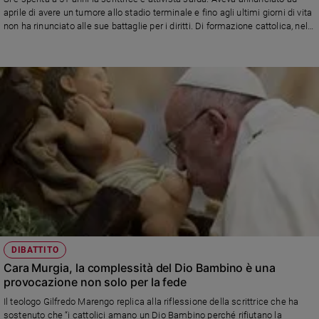
Chiesa
aprile di avere un tumore allo stadio terminale e fino agli ultimi giorni di vita
Chiesa
non ha rinunciato alle sue battaglie per i diritti. Di formazione cattolica, nel
tempo aveva assunto posizioni controverse
Fede
e
spiritualità
Santi
Devozione
e
fede
Parola
del
giorno
Santo
del
giorno
DIBATTITO
Cara Murgia, la complessità del Dio Bambino è una
Società
provocazione non solo per la fede
e
Il teologo Gilfredo Marengo replica alla riflessione della scrittrice che ha
valori
sostenuto che “i cattolici amano un Dio Bambino perché rifiutano la