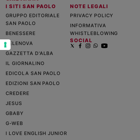
I SITI SAN PAOLO
NOTE LEGALI
e
giovani
GRUPPO EDITORIALE
PRIVACY POLICY
Adolescenza
SAN PAOLO
INFORMATIVA
Bioetica
BENESSERE
WHISTLEBLOWING
SOCIAL
TELENOVA
GAZZETTA D'ALBA
Vai
IL GIORNALINO
EDICOLA SAN PAOLO
Riflessioni
EDIZIONI SAN PAOLO
Foto
CREDERE
JESUS
Video
GBABY
Podcast
G-WEB
I LOVE ENGLISH JUNIOR
Privacy