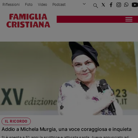
Riflessioni
Foto
Video
Podcast
Privacy Policy
Chi siamo
Contatti
Pubblicità
Attualità
Registrati
Redazione
Italia
MICHELA MURGIA
Cronaca
Politica
Mondo
Economia
Legalità
e
giustizia
Sport
Interviste
Papa
IL RICORDO
Papa
Addio a Michela Murgia, una voce coraggiosa e inquieta
Si è spenta a 51 anni la scrittrice e attivista sarda. Aveva annunciato ad