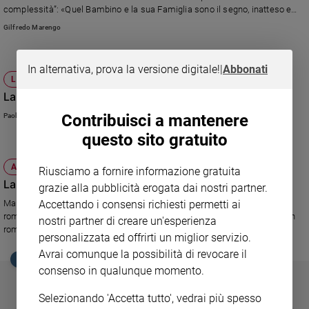
Ambiente
complessità”: «Quel Bambino e la sua Famiglia sono il segno, inatteso e
inimmaginabile, dell’agire salvifico di Dio tra gli uomini, da secoli atteso, ma
e
Gilfredo Marengo
che si compie in una forma assolutamente nuova e impensabile»
Creato
Volontariato
In alternativa, prova la versione digitale!
|
Abbonati
Diritti
LIBRI, IL BUONO E IL CATTIVO
Aziende
La relazione maestra-alunno secondo Michela Murgia
di
Contribuisci a mantenere
Paolo Perazzolo
valore
questo sito gratuito
Caso
della
settimana
ATTUALITÀ
Riusciamo a fornire informazione gratuita
La sarta che cuce la vita e la morte
Migranti
grazie alla pubblicità erogata dai nostri partner.
Accettando i consensi richiesti permetti ai
Diversità
Mariapia Bonanate legge per noi "Accabadora" di Michela Murgia, il
romanzo che ha vinto il Premio Campiello. Inopportuno indicarlo come un
e
nostri partner di creare un'esperienza
romanzo sull'eutanasia.
inclusione
personalizzata ed offrirti un miglior servizio.
Costume
Avrai comunque la possibilità di revocare il
EDICOLA SAN PAOLO
consenso in qualunque momento.
Cultura
e
Selezionando 'Accetta tutto', vedrai più spesso
spettacoli
GBABY
FAMIGLIA CRISTIANA
GBABY DIGITA