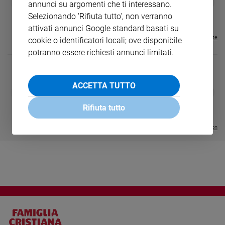
❮
❯
annunci su argomenti che ti interessano.
€ 34,80
€ 21,90
€ 104,00
€ 83,00
ABBONAMEN
37%
20%
Sanremo
Selezionando 'Rifiuta tutto', non verranno
€ 16,99
2026
attivati annunci Google standard basati su
Cinema,
Visualizza tutte le riviste
cookie o identificatori locali; ove disponibile
Tv
potranno essere richiesti annunci limitati.
e
streaming
Libri
ACCETTA TUTTO
DIARIO G 2026-27
COLLANA ARS
❮
❯
Musica
LE GRANDI BASILICHE ITALIANE
€ 8,90
1 - 2
- € 8,90
- VOL DA 1 AL 5
€ 18,50
Rifiuta tutto
Arte
€ 64,50
Visualizza tutte le collection
Famiglia
ed
educazione
Genitori
e
figli
Nonni
Coppia
Scuola