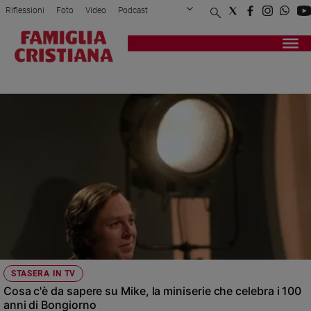
Riflessioni
Foto
Video
Podcast
Privacy Policy
Chi siamo
Contatti
Pubblicità
Attualità
Registrati
Redazione
Italia
MIKE BONGIORNO
Cronaca
Politica
Mondo
Economia
Legalità
e
giustizia
Sport
Interviste
Papa
STASERA IN TV
Papa
Cosa c'è da sapere su Mike, la miniserie che celebra i 100
anni di Bongiorno