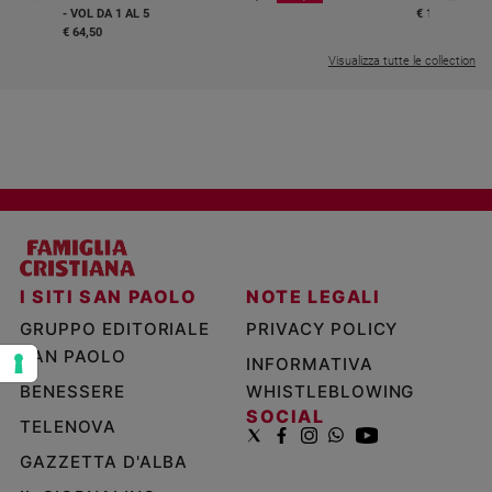
- VOL DA 1 AL 5
€ 18,50
e
€ 64,50
giovani
Visualizza tutte le collection
Adolescenza
Bioetica
Vai
Riflessioni
I SITI SAN PAOLO
NOTE LEGALI
Foto
GRUPPO EDITORIALE
PRIVACY POLICY
SAN PAOLO
INFORMATIVA
Video
BENESSERE
WHISTLEBLOWING
SOCIAL
TELENOVA
Podcast
GAZZETTA D'ALBA
Privacy