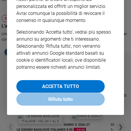
personalizzata ed offrirti un miglior servizio.
Sanremo
Avrai comunque la possibilità di revocare il
2026
CULTURA E SPETTACOLI
consenso in qualunque momento.
Cinema,
L'allegria di Mike nei palinsesti Rai
Tv
Selezionando 'Accetta tutto', vedrai più spesso
e
Uno speciale di Da da da e uno spazio all'interno di Uno Mattina Estate per
annunci su argomenti che ti interessano.
commemorare il re del quiz scomparso un anno fa
streaming
Selezionando 'Rifiuta tutto', non verranno
Libri
EDICOLA SAN PAOLO
attivati annunci Google standard basati su
Musica
cookie o identificatori locali; ove disponibile
Arte
potranno essere richiesti annunci limitati.
GBABY
FAMIGLIA CRISTIANA
GBABY DIGITA
❮
❯
Famiglia
€ 34,80
€ 21,90
€ 104,00
€ 83,00
ABBONAMEN
37%
20%
ed
€ 16,99
educazione
ACCETTA TUTTO
Genitori
Visualizza tutte le riviste
Rifiuta tutto
e
figli
Nonni
Coppia
DIARIO G 2026-27
COLLANA ARS
❮
❯
LE GRANDI BASILICHE ITALIANE
€ 8,90
1 - 2
Scuola
- € 8,90