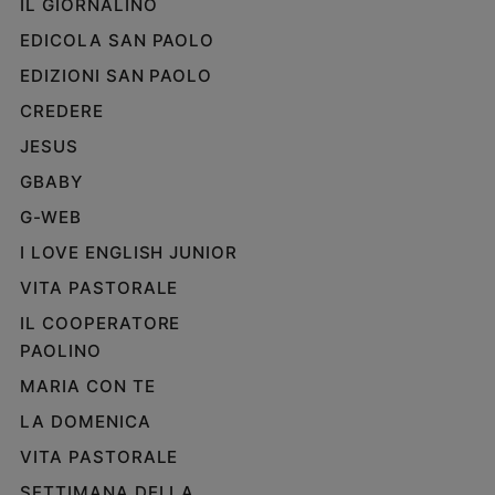
IL GIORNALINO
Policy
EDICOLA SAN PAOLO
EDIZIONI SAN PAOLO
Chi
CREDERE
siamo
JESUS
Contatti
GBABY
G-WEB
Pubblicità
I LOVE ENGLISH JUNIOR
Registrati
VITA PASTORALE
IL COOPERATORE
Redazione
PAOLINO
MARIA CON TE
Social
LA DOMENICA
VITA PASTORALE
SETTIMANA DELLA