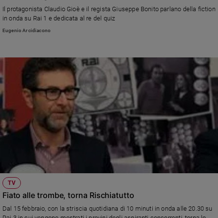
Chiesa
Il protagonista Claudio Gioè e il regista Giuseppe Bonito parlano della fiction
Chiesa
in onda su Rai 1 e dedicata al re del quiz
Eugenio Arcidiacono
Fede
e
spiritualità
Santi
Devozione
e
fede
Parola
del
giorno
Santo
del
giorno
TV
Società
Fiato alle trombe, torna Rischiatutto
e
valori
Dal 15 febbraio, con la striscia quotidiana di 10 minuti in onda alle 20.30 su
Rai 3 in cui vengono mostrati i provini degli aspiranti concorrenti, torna lo