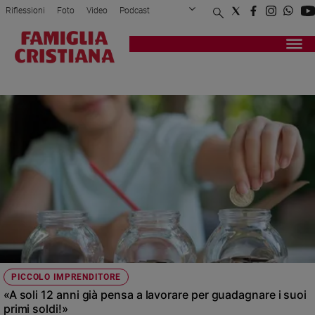
Riflessioni
Foto
Video
Podcast
Privacy Policy
Chi siamo
Contatti
Pubblicità
Attualità
Registrati
Redazione
Italia
MINORENNE
Cronaca
Politica
Mondo
Economia
Legalità
e
giustizia
Sport
Interviste
Papa
PICCOLO IMPRENDITORE
Papa
«A soli 12 anni già pensa a lavorare per guadagnare i suoi
primi soldi!»