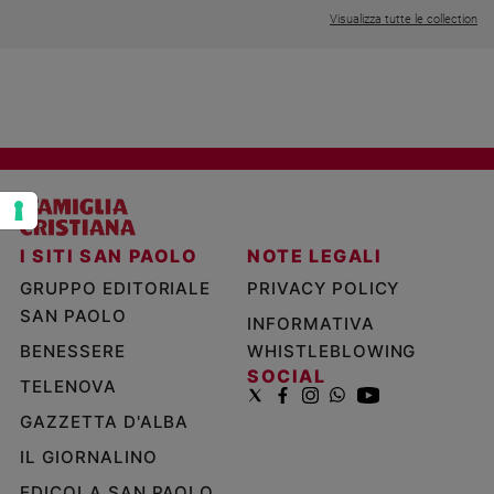
Visualizza tutte le collection
Policy
Chi
siamo
Contatti
Pubblicità
I SITI SAN PAOLO
NOTE LEGALI
Registrati
GRUPPO EDITORIALE
PRIVACY POLICY
SAN PAOLO
INFORMATIVA
Redazione
BENESSERE
WHISTLEBLOWING
SOCIAL
TELENOVA
Social
GAZZETTA D'ALBA
IL GIORNALINO
EDICOLA SAN PAOLO