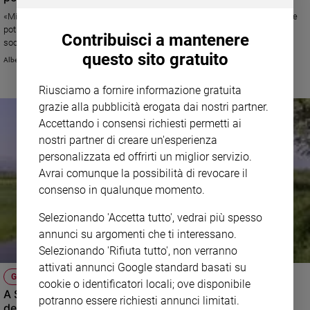
«Mia figlia di 15 anni ha una vita ricca e anche a scuola va bene, anche se
Sanremo
potrebbe fare molto di più. Nell’ultimo anno è diventata attivissima nei
2026
Contribuisci a mantenere
social, dove produce brevi video degli eventi sociali a cui partecipa»
Cinema,
questo sito gratuito
Alberto Pellai
Tv
e
Riusciamo a fornire informazione gratuita
streaming
grazie alla pubblicità erogata dai nostri partner.
Libri
Accettando i consensi richiesti permetti ai
Musica
nostri partner di creare un'esperienza
Arte
personalizzata ed offrirti un miglior servizio.
Avrai comunque la possibilità di revocare il
Famiglia
consenso in qualunque momento.
ed
educazione
Selezionando 'Accetta tutto', vedrai più spesso
Genitori
annunci su argomenti che ti interessano.
e
Selezionando 'Rifiuta tutto', non verranno
figli
attivati annunci Google standard basati su
Nonni
GIUSTIZIA MINORILE
cookie o identificatori locali; ove disponibile
Coppia
A Santiago per tornare sulla retta via, una scommessa
potranno essere richiesti annunci limitati.
della giustizia minorile
Scuola