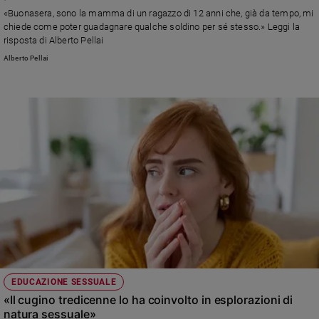
Chiesa
«Buonasera, sono la mamma di un ragazzo di 12 anni che, già da tempo, mi
Chiesa
chiede come poter guadagnare qualche soldino per sé stesso.» Leggi la
risposta di Alberto Pellai
Fede
Alberto Pellai
e
spiritualità
Santi
Devozione
e
fede
Parola
del
giorno
Santo
del
giorno
Società
EDUCAZIONE SESSUALE
e
«Il cugino tredicenne lo ha coinvolto in esplorazioni di
valori
natura sessuale»