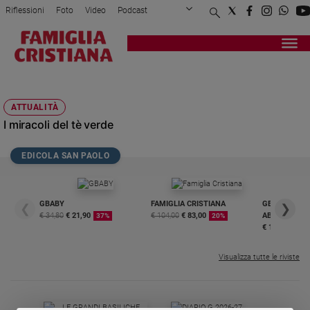
Riflessioni
Foto
Video
Podcast
Privacy Policy
Chi siamo
Contatti
Pubblicità
Attualità
Registrati
Redazione
Italia
MIOCARDIO
Cronaca
ATTUALITÀ
Politica
I miracoli del tè verde
Mondo
Economia
EDICOLA SAN PAOLO
Legalità
e
giustizia
GBABY
FAMIGLIA CRISTIANA
GBABY DIGITA
❮
❯
Sport
€ 34,80
€ 21,90
€ 104,00
€ 83,00
ABBONAMEN
37%
20%
Interviste
€ 16,99
Papa
Visualizza tutte le riviste
Papa