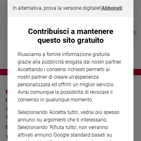
Chiesa
In alternativa, prova la versione digitale!
|
Abbonati
DIARIO G 2026-27
COLLANA ARS
❮
❯
Chiesa
LE GRANDI BASILICHE ITALIANE
€ 8,90
1 - 2
- € 8,90
- VOL DA 1 AL 5
€ 18,50
€ 64,50
Fede
Contribuisci a mantenere
e
Visualizza tutte le collection
spiritualità
questo sito gratuito
Santi
Riusciamo a fornire informazione gratuita
Devozione
e
grazie alla pubblicità erogata dai nostri partner.
fede
Accettando i consensi richiesti permetti ai
Parola
nostri partner di creare un'esperienza
del
personalizzata ed offrirti un miglior servizio.
giorno
Avrai comunque la possibilità di revocare il
Santo
I SITI SAN PAOLO
NOTE LEGALI
consenso in qualunque momento.
del
GRUPPO EDITORIALE
PRIVACY POLICY
giorno
Selezionando 'Accetta tutto', vedrai più spesso
SAN PAOLO
INFORMATIVA
annunci su argomenti che ti interessano.
Società
BENESSERE
WHISTLEBLOWING
Selezionando 'Rifiuta tutto', non verranno
e
SOCIAL
valori
attivati annunci Google standard basati su
TELENOVA