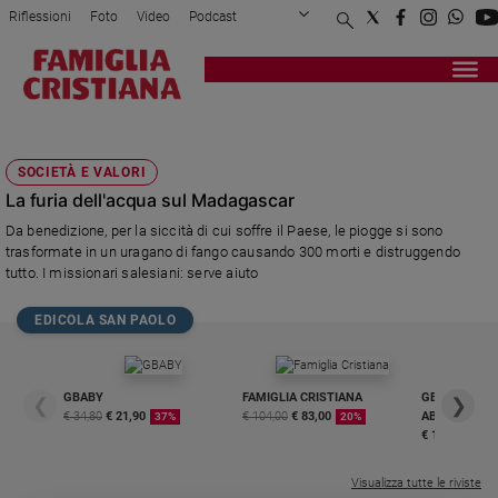
Riflessioni
Foto
Video
Podcast
Privacy Policy
Chi siamo
Contatti
Pubblicità
Attualità
Registrati
Redazione
Italia
MISSIONE SALESIANA MARIA AUSILIATRICE
Cronaca
SOCIETÀ E VALORI
Politica
La furia dell'acqua sul Madagascar
Mondo
Da benedizione, per la siccità di cui soffre il Paese, le piogge si sono
Economia
trasformate in un uragano di fango causando 300 morti e distruggendo
Legalità
tutto. I missionari salesiani: serve aiuto
e
giustizia
EDICOLA SAN PAOLO
Sport
Interviste
GBABY
FAMIGLIA CRISTIANA
GBABY DIGITA
❮
❯
Papa
€ 34,80
€ 21,90
€ 104,00
€ 83,00
ABBONAMEN
37%
20%
€ 16,99
Papa
Visualizza tutte le riviste