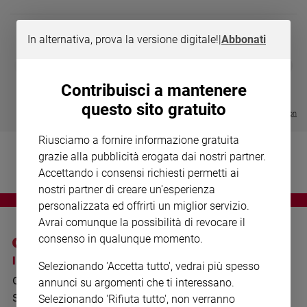
Chiesa
Chiesa
In alternativa, prova la versione digitale!
|
Abbonati
Fede
DIARIO G 2026-27
COLLANA ARS
❮
❯
e
LE GRANDI BASILICHE ITALIANE
€ 8,90
1 - 2
- € 8,90
spiritualità
- VOL DA 1 AL 5
€ 18,50
Contribuisci a mantenere
€ 64,50
Santi
questo sito gratuito
Visualizza tutte le collection
Devozione
e
Riusciamo a fornire informazione gratuita
fede
grazie alla pubblicità erogata dai nostri partner.
Parola
Accettando i consensi richiesti permetti ai
del
nostri partner di creare un'esperienza
giorno
personalizzata ed offrirti un miglior servizio.
Santo
Avrai comunque la possibilità di revocare il
del
consenso in qualunque momento.
giorno
I SITI SAN PAOLO
NOTE LEGALI
Selezionando 'Accetta tutto', vedrai più spesso
Società
GRUPPO EDITORIALE
PRIVACY POLICY
e
annunci su argomenti che ti interessano.
valori
SAN PAOLO
Selezionando 'Rifiuta tutto', non verranno
INFORMATIVA