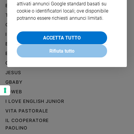
attivati annunci Google standard basati su
Ambiente
BENESSERE
WHISTLEBLOWING
e
cookie o identificatori locali; ove disponibile
SOCIAL
TELENOVA
Creato
potranno essere richiesti annunci limitati.
Volontariato
GAZZETTA D'ALBA
Diritti
IL GIORNALINO
ACCETTA TUTTO
Aziende
EDICOLA SAN PAOLO
di
Rifiuta tutto
valore
EDIZIONI SAN PAOLO
Caso
CREDERE
della
JESUS
settimana
Migranti
GBABY
Diversità
G-WEB
e
inclusione
I LOVE ENGLISH JUNIOR
Costume
VITA PASTORALE
IL COOPERATORE
Cultura
e
PAOLINO
spettacoli