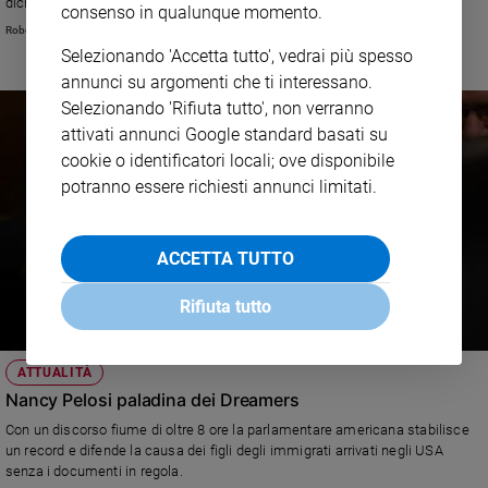
dichiara illegale la chiusura del Parlamento voluta dal primo ministro.
consenso in qualunque momento.
e
Roberto Zichittella
giovani
Selezionando 'Accetta tutto', vedrai più spesso
Adolescenza
annunci su argomenti che ti interessano.
Bioetica
Selezionando 'Rifiuta tutto', non verranno
attivati annunci Google standard basati su
cookie o identificatori locali; ove disponibile
Vai
potranno essere richiesti annunci limitati.
ACCETTA TUTTO
Riflessioni
Rifiuta tutto
Foto
Video
ATTUALITÀ
Nancy Pelosi paladina dei Dreamers
Podcast
Con un discorso fiume di oltre 8 ore la parlamentare americana stabilisce
un record e difende la causa dei figli degli immigrati arrivati negli USA
senza i documenti in regola.
Privacy