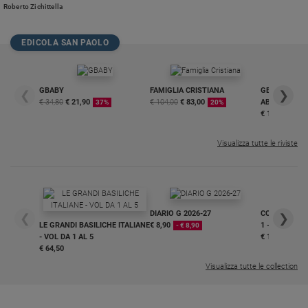
Roberto Zichittella
Policy
EDICOLA SAN PAOLO
Chi
siamo
GBABY
FAMIGLIA CRISTIANA
GBABY DIGITA
❮
❯
€ 34,80
€ 21,90
€ 104,00
€ 83,00
ABBONAMEN
37%
20%
Contatti
€ 16,99
Pubblicità
Visualizza tutte le riviste
Registrati
Redazione
DIARIO G 2026-27
COLLANA ARS
❮
❯
LE GRANDI BASILICHE ITALIANE
€ 8,90
1 - 2
- € 8,90
- VOL DA 1 AL 5
€ 18,50
€ 64,50
Social
Visualizza tutte le collection