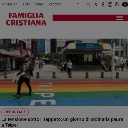
Riflessioni
Foto
Video
Podcast
Privacy Policy
Chi siamo
Contatti
Pubblicità
Attualità
Registrati
Redazione
Italia
NANCY PELOSI
Cronaca
Politica
Mondo
Economia
Legalità
e
giustizia
Sport
Interviste
Papa
REPORTAGE
Papa
La tensione sotto il tappeto: un giorno di ordinaria paura
a Taipei