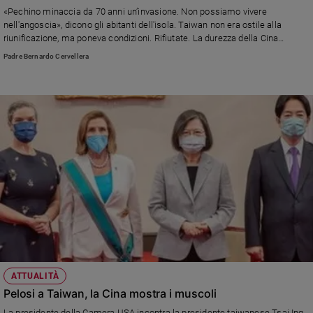
Chiesa
«Pechino minaccia da 70 anni un’invasione. Non possiamo vivere
Chiesa
nell'angoscia», dicono gli abitanti dell'isola. Taiwan non era ostile alla
riunificazione, ma poneva condizioni. Rifiutate. La durezza della Cina
comunista non ha pagato: perfino il Guomindang, il partito più vicino a
Fede
Padre Bernardo Cervellera
Pechino è ormai critico verso le posizioni di Xi Jinping e ha apprezzato la
e
spiritualità
visita della Pelosi. In esclusiva, una testimoninaza di padre Bernardo
Cervellera
Santi
Devozione
e
fede
Parola
del
giorno
Santo
del
giorno
Società
ATTUALITÀ
e
Pelosi a Taiwan, la Cina mostra i muscoli
valori
La presidente della Camera USA incontra la presidente taiwanese Tsai Ing-