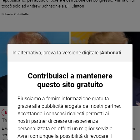
repubblicano) per abuso di potere e ostruzione del Congresso. Prima di lui
toccò solo ad Andrew Johnson e a Bill Clinton
Sanremo
2026
Roberto Zichittella
Cinema,
Tv
e
streaming
Libri
In alternativa, prova la versione digitale!
|
Abbonati
Musica
Arte
Contribuisci a mantenere
Famiglia
questo sito gratuito
ed
educazione
Riusciamo a fornire informazione gratuita
Genitori
grazie alla pubblicità erogata dai nostri partner.
e
ESTERI
Accettando i consensi richiesti permetti ai
figli
Tempi duri per Trump e Johnson
nostri partner di creare un'esperienza
Nonni
personalizzata ed offrirti un miglior servizio.
A Washington la presidente della Camera Nancy Pelosi avvia la procedura
Coppia
per mettere in stato di accusa il presidente. A Londra la Corte Suprema
Avrai comunque la possibilità di revocare il
Scuola