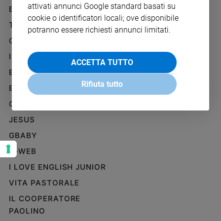
attivati annunci Google standard basati su
Ambiente
BENESSERE
WHISTLEBLOWING
e
cookie o identificatori locali; ove disponibile
SOCIAL
TELENOVA
Creato
potranno essere richiesti annunci limitati.
Volontariato
GAZZETTA D'ALBA
Diritti
IL GIORNALINO
ACCETTA TUTTO
Aziende
EDICOLA SAN PAOLO
di
Rifiuta tutto
valore
EDIZIONI SAN PAOLO
Caso
CREDERE
della
JESUS
settimana
Migranti
GBABY
Diversità
G-WEB
e
inclusione
I LOVE ENGLISH JUNIOR
Costume
VITA PASTORALE
IL COOPERATORE
Cultura
e
PAOLINO
spettacoli