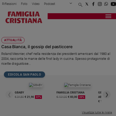
Riflessioni
Foto
Video
Podcast
Privacy Policy
Chi siamo
Contatti
Pubblicità
Attualità
Registrati
Redazione
Italia
NANCY REAGAN
Cronaca
ATTUALITÀ
Politica
Casa Bianca, il gossip del pasticcere
Mondo
Roland Mesnier, chef nella residenza dei presidenti americani dal 1980 al
Economia
2004, racconta le manie delle first lady in cucina. Spesso protagoniste di
Legalità
ricette disgustose...
e
giustizia
EDICOLA SAN PAOLO
Sport
Interviste
GBABY
FAMIGLIA CRISTIANA
GBABY DIGITA
❮
❯
Papa
€ 34,80
€ 21,90
€ 104,00
€ 83,00
ABBONAMEN
37%
20%
€ 16,99
Papa
Visualizza tutte le riviste