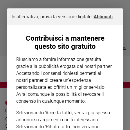
Chiesa
Chiesa
In alternativa, prova la versione digitale!
|
Abbonati
Fede
DIARIO G 2026-27
COLLANA ARS
❮
❯
e
LE GRANDI BASILICHE ITALIANE
€ 8,90
1 - 2
- € 8,90
spiritualità
- VOL DA 1 AL 5
€ 18,50
Contribuisci a mantenere
€ 64,50
Santi
questo sito gratuito
Visualizza tutte le collection
Devozione
e
Riusciamo a fornire informazione gratuita
fede
grazie alla pubblicità erogata dai nostri partner.
Parola
Accettando i consensi richiesti permetti ai
del
nostri partner di creare un'esperienza
giorno
personalizzata ed offrirti un miglior servizio.
Santo
Avrai comunque la possibilità di revocare il
del
consenso in qualunque momento.
giorno
I SITI SAN PAOLO
NOTE LEGALI
Selezionando 'Accetta tutto', vedrai più spesso
Società
GRUPPO EDITORIALE
PRIVACY POLICY
e
annunci su argomenti che ti interessano.
valori
SAN PAOLO
Selezionando 'Rifiuta tutto', non verranno
INFORMATIVA