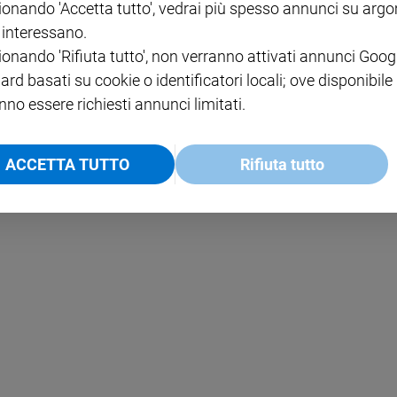
ionando 'Accetta tutto', vedrai più spesso annunci su arg
i interessano.
NOTE LEGALI
ionando 'Rifiuta tutto', non verranno attivati annunci Goog
PAOLO
PRIVACY POLICY
ard basati su cookie o identificatori locali; ove disponibile
nno essere richiesti annunci limitati.
INFORMATIVA WHISTLEBL
SOCIAL
ACCETTA TUTTO
Rifiuta tutto