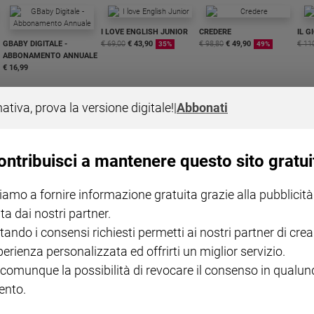
I LOVE ENGLISH JUNIOR
CREDERE
IL G
GBABY DIGITALE -
€ 69,00
€ 43,90
€ 98,80
€ 49,90
€ 11
35%
49%
ABBONAMENTO ANNUALE
€ 16,99
nativa, prova la versione digitale!
|
Abbonati
ontribuisci a mantenere questo sito gratui
COLLANA ARSENIO LUPIN
QUID+ ALLENIAMO
VOL. 1 - 2
MAGNIFICA HUMANITAS -
L'INTELLIGENZA
PRE
iamo a fornire informazione gratuita grazie alla pubblicità
€ 18,50
ENCICLICA PAPALE
€ 27,50
SANT
€ 2,90
A 10
ta dai nostri partner.
€ 24
tando i consensi richiesti permetti ai nostri partner di crea
perienza personalizzata ed offrirti un miglior servizio.
 comunque la possibilità di revocare il consenso in qualu
nto.