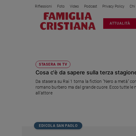
Riflessioni
Foto
Video
Podcast
Privacy Policy
Chi
Attualità
ATTUALITÀ
Italia
Cronaca
Politica
NERO A METÀ
Mondo
Economia
STASERA IN TV
Cosa c'è da sapere sulla terza stagion
Legalità
e
Da stasera su Rai 1 torna la fiction "Nero a metà" 
giustizia
romano burbero ma dal grande cuore. Ecco tutte le novi
Sport
all'attore
Interviste
Papa
Papa
EDICOLA SAN PAOLO