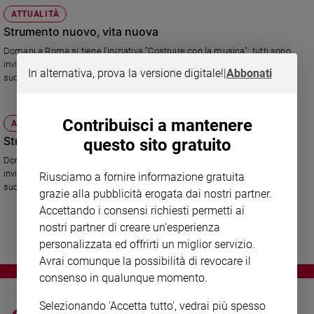
Chiesa
ATTUALITÀ
Chiesa
Strumento nuovo, vita nuova
Domani a Roma si tiene l'iniziativa "Costruire con la musica": tutti sono
Fede
invitati a donare strumenti inutilizzati, che serviranno alle orchestre dove
e
In alternativa, prova la versione digitale!
|
Abbonati
suonano bambini "speciali".
spiritualità
Santi
Devozione
Contribuisci a mantenere
ATTUALITÀ
e
Strumento nuovo, vita nuova
questo sito gratuito
fede
Domani a Roma si tiene l'iniziativa "Costruire con la musica": tutti sono
Parola
invitati a donare strumenti inutilizzati, che serviranno alle orchestre dove
Riusciamo a fornire informazione gratuita
del
suonano bambini "speciali".
grazie alla pubblicità erogata dai nostri partner.
giorno
Accettando i consensi richiesti permetti ai
Santo
nostri partner di creare un'esperienza
del
personalizzata ed offrirti un miglior servizio.
giorno
Avrai comunque la possibilità di revocare il
Società
consenso in qualunque momento.
e
valori
Selezionando 'Accetta tutto', vedrai più spesso