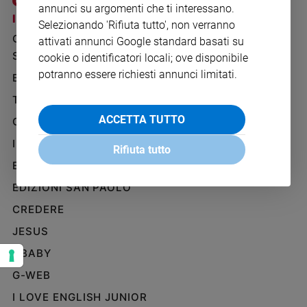
annunci su argomenti che ti interessano.
Ambiente
I SITI SAN PAOLO
NOTE LEGALI
e
Selezionando 'Rifiuta tutto', non verranno
Creato
GRUPPO EDITORIALE
PRIVACY POLICY
attivati annunci Google standard basati su
SAN PAOLO
Volontariato
cookie o identificatori locali; ove disponibile
INFORMATIVA
potranno essere richiesti annunci limitati.
Diritti
BENESSERE
WHISTLEBLOWING
Aziende
SOCIAL
TELENOVA
di
ACCETTA TUTTO
valore
GAZZETTA D'ALBA
Caso
IL GIORNALINO
Rifiuta tutto
della
EDICOLA SAN PAOLO
settimana
Migranti
EDIZIONI SAN PAOLO
Diversità
CREDERE
e
JESUS
inclusione
Costume
GBABY
G-WEB
Cultura
e
I LOVE ENGLISH JUNIOR
spettacoli