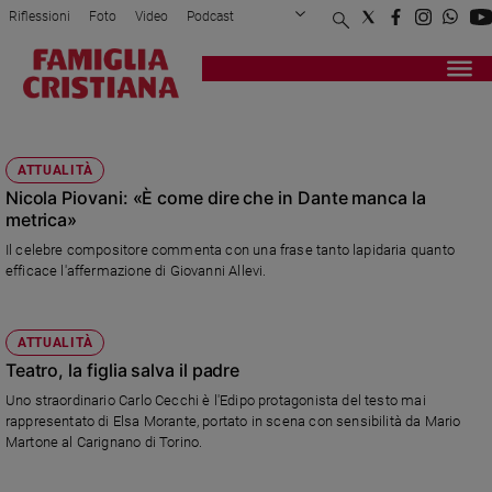
Riflessioni
Foto
Video
Podcast
Privacy Policy
Chi siamo
Contatti
Pubblicità
Attualità
Registrati
Redazione
Italia
NICOLA PIOVANI
Cronaca
ATTUALITÀ
Politica
Nicola Piovani: «È come dire che in Dante manca la
Mondo
metrica»
Economia
Il celebre compositore commenta con una frase tanto lapidaria quanto
Legalità
efficace l'affermazione di Giovanni Allevi.
e
giustizia
Sport
ATTUALITÀ
Interviste
Teatro, la figlia salva il padre
Uno straordinario Carlo Cecchi è l'Edipo protagonista del testo mai
Papa
rappresentato di Elsa Morante, portato in scena con sensibilità da Mario
Martone al Carignano di Torino.
Papa