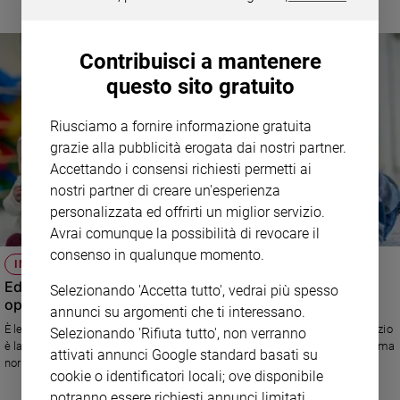
Sanremo
2026
Contribuisci a mantenere
Cinema,
questo sito gratuito
Tv
e
streaming
Riusciamo a fornire informazione gratuita
Libri
grazie alla pubblicità erogata dai nostri partner.
Musica
Accettando i consensi richiesti permetti ai
nostri partner di creare un'esperienza
Arte
personalizzata ed offrirti un miglior servizio.
Famiglia
Avrai comunque la possibilità di revocare il
ed
consenso in qualunque momento.
educazione
INFANZIA
Educazione, tutti i bambini devono avere le stesse
Selezionando 'Accetta tutto', vedrai più spesso
Genitori
opportunità
e
annunci su argomenti che ti interessano.
figli
È legge il sistema integrato di educazione e istruzione da 0 a 6 anni: il Lazio
Selezionando 'Rifiuta tutto', non verranno
è la prima regione a legiferare in materia, si cambia dopo 40 anni dall’ultima
Nonni
attivati annunci Google standard basati su
normativa
Coppia
cookie o identificatori locali; ove disponibile
potranno essere richiesti annunci limitati.
Scuola