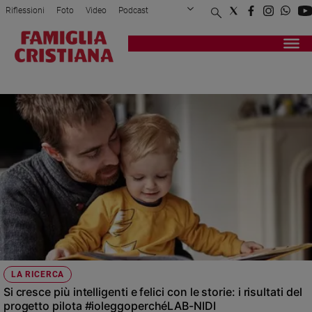
Riflessioni
Foto
Video
Podcast
Privacy Policy
Chi siamo
Contatti
Pubblicità
Attualità
Registrati
Redazione
Italia
NIDI
Cronaca
Politica
Mondo
Economia
Legalità
e
giustizia
Sport
Interviste
Papa
LA RICERCA
Papa
Si cresce più intelligenti e felici con le storie: i risultati del
progetto pilota #ioleggoperchéLAB-NIDI