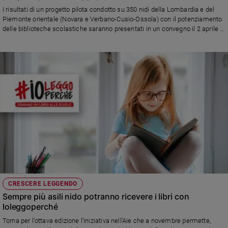
Chiesa
I risultati di un progetto pilota condotto su 350 nidi della Lombardia e del
Chiesa
Piemonte orientale (Novara e Verbano-Cusio-Ossola) con il potenziamento
delle biblioteche scolastiche saranno presentati in un convegno il 2 aprile in
occasione della Bologna Children's Book fair, che si potrà seguire anche
Fede
online. Sarà presente anche lo psicoterapeuta Alberto Pellai
e
spiritualità
Santi
Devozione
e
fede
Parola
del
giorno
Santo
del
giorno
CRESCERE LEGGENDO
Sempre più asili nido potranno ricevere i libri con
Società
Ioleggoperché
e
valori
Torna per l'ottava edizione l'iniziativa nell'Aie che a novembre permette,