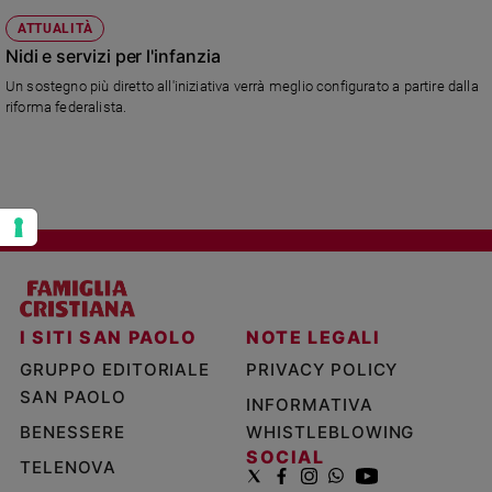
all'oasi di Policoro in diretta sulla pagina Facebook del WWF Italia.
Policy
ATTUALITÀ
Nidi e servizi per l'infanzia
Chi
Un sostegno più diretto all'iniziativa verrà meglio configurato a partire dalla
riforma federalista.
siamo
Contatti
Pubblicità
Registrati
I SITI SAN PAOLO
NOTE LEGALI
Redazione
GRUPPO EDITORIALE
PRIVACY POLICY
SAN PAOLO
Social
INFORMATIVA
BENESSERE
WHISTLEBLOWING
SOCIAL
TELENOVA