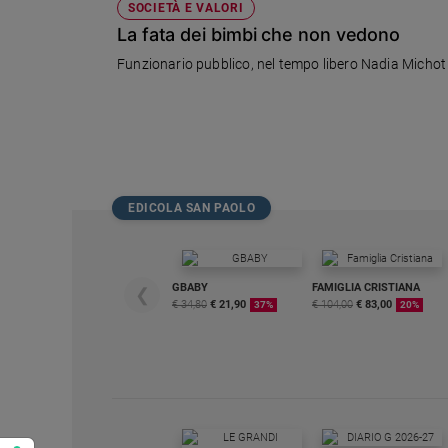
SOCIETÀ E VALORI
La fata dei bimbi che non vedono
Funzionario pubblico, nel tempo libero Nadia Michot in
EDICOLA SAN PAOLO
GBABY
FAMIGLIA CRISTIANA
❮
€ 34,80
€ 21,90
€ 104,00
€ 83,00
37%
20%