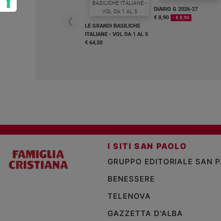
DIARIO G 2026-27
€ 8,90
- € 8,90
❮
LE GRANDI BASILICHE
ITALIANE - VOL DA 1 AL 5
€ 64,50
I SITI SAN PAOLO
GRUPPO EDITORIALE SAN 
BENESSERE
TELENOVA
GAZZETTA D'ALBA