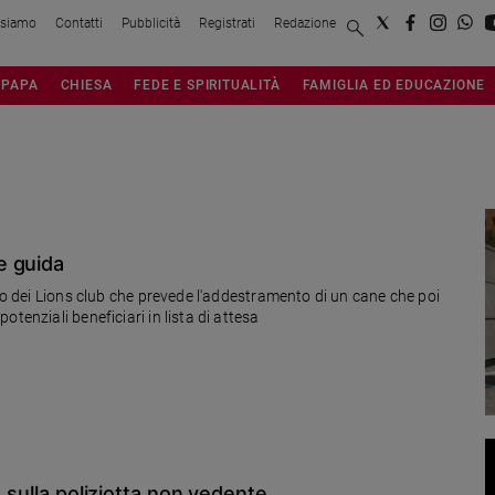
 siamo
Contatti
Pubblicità
Registrati
Redazione
PAPA
CHIESA
FEDE E SPIRITUALITÀ
FAMIGLIA ED EDUCAZIONE
e guida
tto dei Lions club che prevede l'addestramento di un cane che poi
tenziali beneficiari in lista di attesa
n sulla poliziotta non vedente