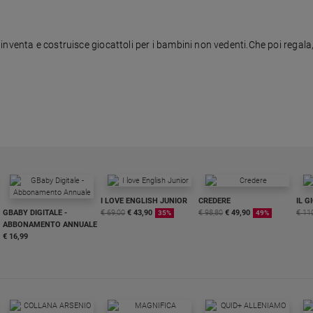
venta e costruisce giocattoli per i bambini non vedenti.Che poi regala, p
I LOVE ENGLISH JUNIOR
CREDERE
IL G
GBABY DIGITALE -
€ 69,00
€ 43,90
€ 98,80
€ 49,90
€ 11
35%
49%
ABBONAMENTO ANNUALE
€ 16,99