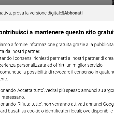
nativa, prova la versione digitale!
|
Abbonati
 salute
ontribuisci a mantenere questo sito gratui
 onlus, il progetto europeo per la realizzazione di dispositivi tattili
nti o non vedenti
iamo a fornire informazione gratuita grazie alla pubblicità
ta dai nostri partner.
tando i consensi richiesti permetti ai nostri partner di crea
perienza personalizzata ed offrirti un miglior servizio.
 comunque la possibilità di revocare il consenso in qualu
nto.
o noto, ma è difficile immaginare quanto bene si possa giocarci
ionando 'Accetta tutto', vedrai più spesso annunci su arg
è nata la disciplina.
i interessano.
ionando 'Rifiuta tutto', non verranno attivati annunci Goog
ard basati su cookie o identificatori locali; ove disponibile