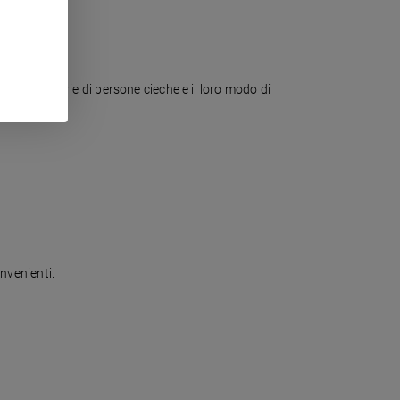
onta dieci storie di persone cieche e il loro modo di
onvenienti.