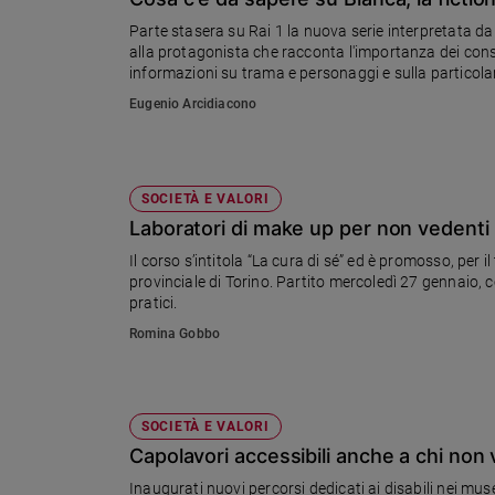
Chiesa
Parte stasera su Rai 1 la nuova serie interpretata da 
Chiesa
alla protagonista che racconta l'importanza dei consig
informazioni su trama e personaggi e sulla particolare
Fede
mondo della protagonista
Eugenio Arcidiacono
e
spiritualità
Santi
Devozione
SOCIETÀ E VALORI
e
Laboratori di make up per non vedenti
fede
Il corso s’intitola “La cura di sé” ed è promosso, per i
Parola
provinciale di Torino. Partito mercoledì 27 gennaio, co
del
pratici.
giorno
Romina Gobbo
Santo
del
giorno
SOCIETÀ E VALORI
Società
Capolavori accessibili anche a chi non
e
valori
Inaugurati nuovi percorsi dedicati ai disabili nei musei 