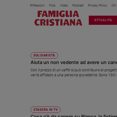
Riflessioni
Foto
Video
Podcast
Privacy Policy
Chi
Attualità
ATTUALITÀ
Italia
Cronaca
Politica
NON VEDENTI
Mondo
Economia
SOLIDARIETÀ
Aiuta un non vedente ad avere un can
Legalità
e
Con il prezzo di un caffé si può contribuire al proge
giustizia
verrà affidato a una persona ipovedente. Sono 130 i po
Sport
Interviste
Papa
Papa
STASERA IN TV
Cosa c'è da sapere su Blanca, la fictio