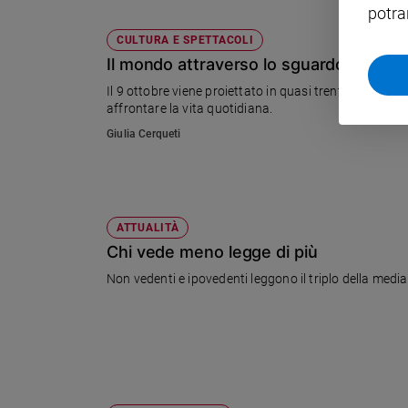
potra
Policy
CULTURA E SPETTACOLI
Il mondo attraverso lo sguardo di chi 
Chi
Il 9 ottobre viene proiettato in quasi trenta città ital
siamo
affrontare la vita quotidiana.
Giulia Cerqueti
Contatti
Pubblicità
ATTUALITÀ
Registrati
Chi vede meno legge di più
Non vedenti e ipovedenti leggono il triplo della media 
Redazione
Social