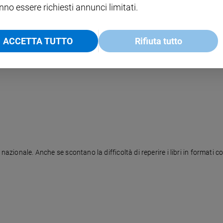
nno essere richiesti annunci limitati.
non vede
ACCETTA TUTTO
Rifiuta tutto
iane "Per altri occhi", docu-film di Silvio Soldini e Giorgio Garini che racc
nazionale. Anche se scontano la difficoltà di reperire i libri in formati c