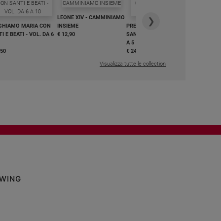
IN DIALO
LEONE XIV - CAMMINIAMO
€ 34,90
❯
GHIAMO MARIA CON
INSIEME
PREGHIAMO MARIA CON
I E BEATI - VOL. DA 6
€ 12,90
SANTI E BEATI - VOL. DA 1
A 5
,50
€ 24,50
Visualizza tutte le collection
OWING