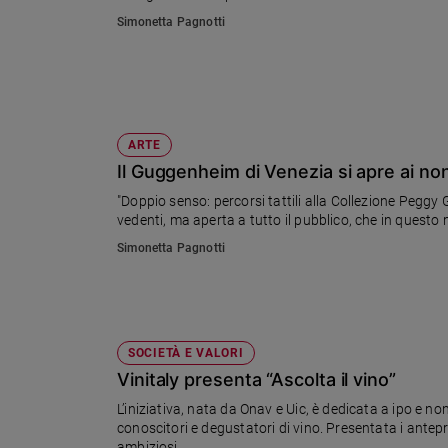
Ambiente
Simonetta Pagnotti
e
Creato
Volontariato
Diritti
Aziende
ARTE
di
Il Guggenheim di Venezia si apre ai no
valore
"Doppio senso: percorsi tattili alla Collezione Pegg
Caso
vedenti, ma aperta a tutto il pubblico, che in questo
della
settimana
Simonetta Pagnotti
Migranti
Diversità
e
inclusione
SOCIETÀ E VALORI
Costume
Vinitaly presenta “Ascolta il vino”
Cultura
L’iniziativa, nata da Onav e Uic, è dedicata a ipo e no
e
conoscitori e degustatori di vino. Presentata i antepr
spettacoli
ambiziosi.