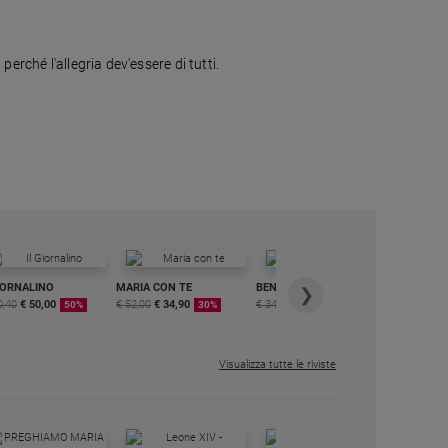
erché l'allegria dev'essere di tutti.
IORNALINO
MARIA CON TE
BENESSERE
6 RIVISTE
❯
0,40
€ 50,00
€ 52,00
€ 34,90
€ 34,80
€ 29,90
DIGITALE
50%
30%
15%
MENSILE
€ 6,99
Visualizza tutte le riviste