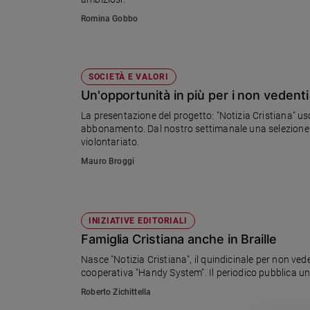
Romina Gobbo
Sanremo
2026
Cinema,
Tv
SOCIETÀ E VALORI
e
Un'opportunità in più per i non vedenti
streaming
Libri
La presentazione del progetto: "Notizia Cristiana" usc
abbonamento. Dal nostro settimanale una selezione di ar
Musica
violontariato.
Arte
Mauro Broggi
Famiglia
ed
educazione
INIZIATIVE EDITORIALI
Genitori
Famiglia Cristiana anche in Braille
e
figli
Nasce "Notizia Cristiana", il quindicinale per non v
cooperativa "Handy System". Il periodico pubblica una 
Nonni
Coppia
Roberto Zichittella
Scuola