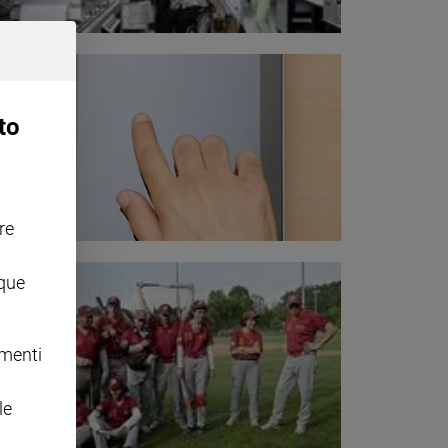
to
re
nque
omenti
le