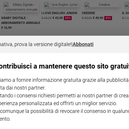
I LOVE ENGLISH JUNIOR
CREDERE
IL G
GBABY DIGITALE -
€ 69,00
€ 43,90
€ 98,80
€ 49,90
€ 11
35%
49%
ABBONAMENTO ANNUALE
€ 16,99
nativa, prova la versione digitale!
|
Abbonati
ontribuisci a mantenere questo sito gratui
COLLANA ARSENIO LUPIN
QUID+ ALLENIAMO
VOL. 1 - 2
MAGNIFICA HUMANITAS -
L'INTELLIGENZA
PRE
iamo a fornire informazione gratuita grazie alla pubblicità
€ 18,50
ENCICLICA PAPALE
€ 27,50
SANT
€ 2,90
A 10
ta dai nostri partner.
€ 24
tando i consensi richiesti permetti ai nostri partner di crea
perienza personalizzata ed offrirti un miglior servizio.
 comunque la possibilità di revocare il consenso in qualu
nto.