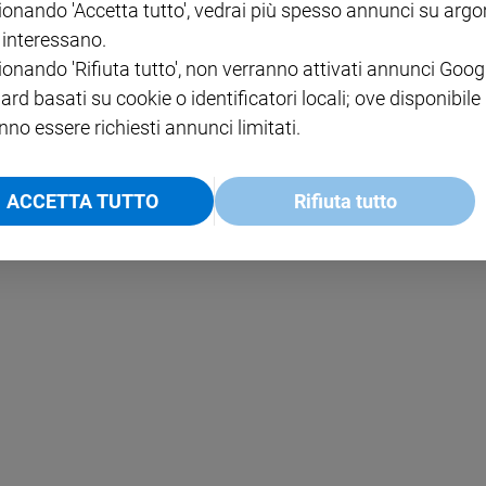
ionando 'Accetta tutto', vedrai più spesso annunci su arg
i interessano.
NOTE LEGALI
ionando 'Rifiuta tutto', non verranno attivati annunci Goog
PAOLO
PRIVACY POLICY
ard basati su cookie o identificatori locali; ove disponibile
nno essere richiesti annunci limitati.
INFORMATIVA WHISTLEBL
SOCIAL
ACCETTA TUTTO
Rifiuta tutto