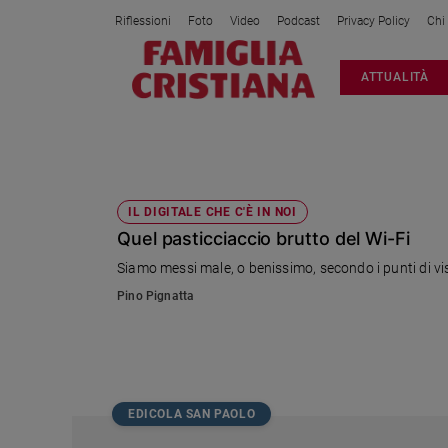
Riflessioni
Foto
Video
Podcast
Privacy Policy
Chi
Attualità
ATTUALITÀ
Italia
Cronaca
Politica
NTC
Mondo
Economia
IL DIGITALE CHE C'È IN NOI
Quel pasticciaccio brutto del Wi-Fi
Legalità
e
Siamo messi male, o benissimo, secondo i punti di vis
giustizia
Pino Pignatta
Sport
Interviste
Papa
Papa
EDICOLA SAN PAOLO