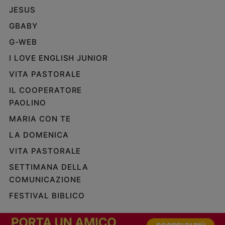
JESUS
e
giovani
GBABY
Adolescenza
G-WEB
Bioetica
I LOVE ENGLISH JUNIOR
VITA PASTORALE
Vai
IL COOPERATORE
PAOLINO
MARIA CON TE
Riflessioni
LA DOMENICA
Foto
VITA PASTORALE
SETTIMANA DELLA
Video
COMUNICAZIONE
FESTIVAL BIBLICO
Podcast
Privacy