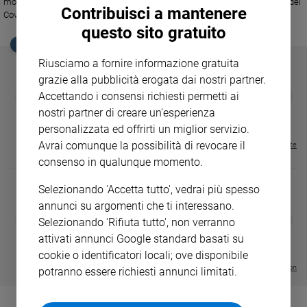
monsignor Mario Delpini, ridà fiato a gente confusa e impaurita a causa del
Ambiente
Contribuisci a mantenere
Covid, ribadisce che la missione della Chiesa, Vangelo alla mano, è
e
annunciare la Buona Novella a tutti (anche e soprattutto ai "lontani"),
questo sito gratuito
Creato
conferma che l'unica cosa da condannare è il peccato, non chi pecca che
EDICOLA SAN PAOLO
invece è chiamato a convertirsi per vivere in pienezza i proprio giorni.
Volontariato
Riusciamo a fornire informazione gratuita
Diritti
grazie alla pubblicità erogata dai nostri partner.
Aziende
GBABY
FAMIGLIA CRISTIANA
GBABY DIGITA
❮
❯
Accettando i consensi richiesti permetti ai
€ 34,80
€ 21,90
€ 104,00
€ 83,00
ABBONAMEN
37%
20%
di
nostri partner di creare un'esperienza
€ 16,99
valore
personalizzata ed offrirti un miglior servizio.
Caso
Avrai comunque la possibilità di revocare il
Visualizza tutte le riviste
della
consenso in qualunque momento.
settimana
Migranti
Selezionando 'Accetta tutto', vedrai più spesso
Diversità
annunci su argomenti che ti interessano.
DIARIO G 2026-27
COLLANA ARS
e
❮
❯
Selezionando 'Rifiuta tutto', non verranno
LE GRANDI BASILICHE ITALIANE
€ 8,90
1 - 2
- € 8,90
inclusione
attivati annunci Google standard basati su
- VOL DA 1 AL 5
€ 18,50
Costume
€ 64,50
cookie o identificatori locali; ove disponibile
Visualizza tutte le collection
potranno essere richiesti annunci limitati.
Cultura
e
spettacoli