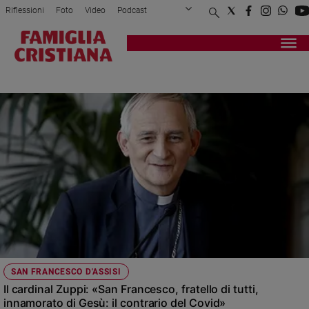
Riflessioni
Foto
Video
Podcast
Privacy Policy
Chi siamo
Contatti
Pubblicità
Attualità
Registrati
Redazione
Italia
OMELIA FESTA SANTO PATRONO
Cronaca
Politica
Mondo
Economia
Legalità
e
giustizia
Sport
Interviste
Papa
SAN FRANCESCO D'ASSISI
Papa
Il cardinal Zuppi: «San Francesco, fratello di tutti,
innamorato di Gesù: il contrario del Covid»