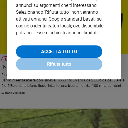
annunci su argomenti che ti interessano.
Selezionando 'Rifiuta tutto', non verranno
attivati annunci Google standard basati su
cookie o identificatori locali; ove disponibile
potranno essere richiesti annunci limitati.
ACCETTA TUTTO
SMS SOLIDALE PER BAMBINISENZASBARRE
Rifiuta tutto
“Non un mio crimine, ma una mia condanna”
Fino al 18 maggio si può sostenere la campagna di raccolta fondi per
Bambinisenzasbarre con l'invio al 45507 di un sms da 2 Euro da cellulare e
2 o 5 Euro da telefono fisso. Intanto, una buona notizia: 100 mila bambini
sono meno soli grazie alla “Carta dei figli dei genitori detenuti”.
Luciano Scalettari