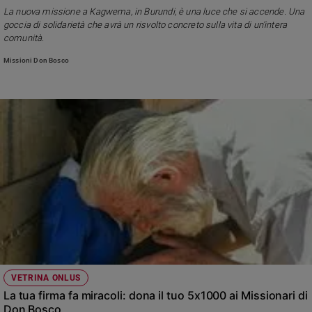
Chiesa
La nuova missione a Kagwema, in Burundi, è una luce che si accende. Una
Chiesa
goccia di solidarietà che avrà un risvolto concreto sulla vita di un’intera
comunità.
Fede
Missioni Don Bosco
e
spiritualità
Santi
Devozione
e
fede
Parola
del
giorno
Santo
del
giorno
Società
VETRINA ONLUS
e
La tua firma fa miracoli: dona il tuo 5x1000 ai Missionari di
valori
Don Bosco