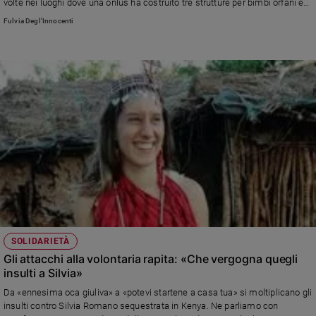
volte nei luoghi dove una onlus ha costruito tre strutture per bimbi orfani e
e
disabili. «Qui si dà veramente sollievo alla sofferenza»
Fulvia Degl'Innocenti
giovani
Adolescenza
Bioetica
Vai
Riflessioni
Foto
Video
SOLIDARIETÀ
Gli attacchi alla volontaria rapita: «Che vergogna quegli
insulti a Silvia»
Podcast
Da «ennesima oca giuliva» a «potevi startene a casa tua» si moltiplicano gli
insulti contro Silvia Romano sequestrata in Kenya. Ne parliamo con
Privacy