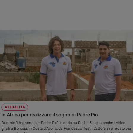
Sanremo
2026
Cinema,
Tv
e
streaming
Libri
Musica
Arte
Famiglia
ed
educazione
Genitori
e
ATTUALITÀ
figli
In Africa per realizzare il sogno di Padre Pio
Nonni
Durante “Una voce per Padre Pio” in onda su Rai1 il 5 luglio anche i video
Coppia
girati a Bonoua, in Costa d’Avorio, da Francesco Testi. L’attore si è recato più
Scuola