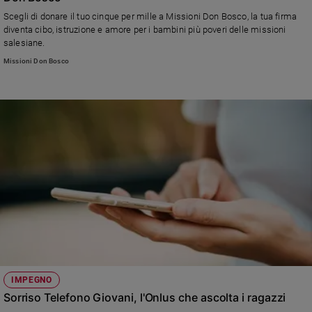
Ambiente
Scegli di donare il tuo cinque per mille a Missioni Don Bosco, la tua firma
e
diventa cibo, istruzione e amore per i bambini più poveri delle missioni
Creato
salesiane.
Volontariato
Missioni Don Bosco
Diritti
Aziende
di
valore
Caso
della
settimana
Migranti
Diversità
e
inclusione
Costume
IMPEGNO
Cultura
e
Sorriso Telefono Giovani, l'Onlus che ascolta i ragazzi
spettacoli