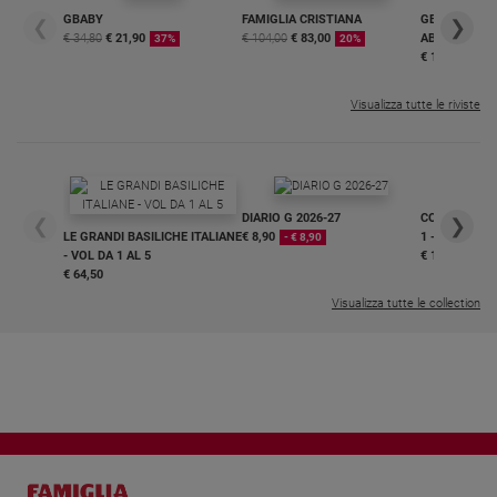
GBABY
FAMIGLIA CRISTIANA
GBABY DIGITA
❮
❯
€ 34,80
€ 21,90
€ 104,00
€ 83,00
ABBONAMEN
37%
20%
€ 16,99
Visualizza tutte le riviste
DIARIO G 2026-27
COLLANA ARS
❮
❯
LE GRANDI BASILICHE ITALIANE
€ 8,90
1 - 2
- € 8,90
- VOL DA 1 AL 5
€ 18,50
€ 64,50
Visualizza tutte le collection