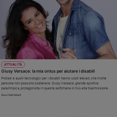
ATTUALITÀ
Giusy Versace: la mia onlus per aiutare i disabili
Protesi e ausili tecnologici per i disabili hanno costi elevati, che molte
persone non possono sostenere. Giusy Versace, grande sportiva
paralimpica, protagonista in queste settimane in tivù alla trasmissione
"Ballando con le stelle", ci racconta anche dalle pagine di Famiglia Cristiana
Giusi Galimberti
(nel numero in edicola) come la onlus da lei fondata aiuta i meno fortunati a
ritrovare una nuova vita.