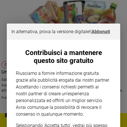
In alternativa, prova la versione digitale!
|
Abbonati
Contribuisci a mantenere
questo sito gratuito
COLLETTA ALIMENTARE
Un gesto generoso per due milioni di poveri
Riusciamo a fornire informazione gratuita
Sabato 29 novembre il Banco Alimentare sarà presente in 11 mila
grazie alla pubblicità erogata dai nostri partner.
supermercati italiani per raccogliere alimenti destinati alle mense e alle
Accettando i consensi richiesti permetti ai
altre realtà che sostengono gli indigenti. Una richiesta di aiuto che cresce
nostri partner di creare un'esperienza
sempre più: i poveri in Italia sono ormai 6 milioni. Chi non mangia
Eugenio Arcidiacono
personalizzata ed offrirti un miglior servizio.
abbastanza un milione e mezzo.
Avrai comunque la possibilità di revocare il
consenso in qualunque momento.
Selezionando 'Accetta tutto', vedrai più spesso