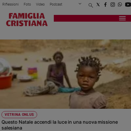
Riflessioni
Foto
Video
Podcast
Privacy Policy
Chi siamo
Contatti
Pubblicità
Attualità
Registrati
Redazione
Italia
ONLUS
Cronaca
Politica
Mondo
Economia
Legalità
e
giustizia
Sport
Interviste
Papa
VETRINA ONLUS
Papa
Questo Natale accendi la luce in una nuova missione
salesiana