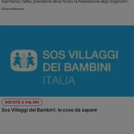
Gianfranco Cattai, presidente della Focsiv la Federazione degli Organismi
Policy
Cristiani Servizio Internazionale Volontario.
Chiara Pelizzoni
Chi
siamo
Contatti
Pubblicità
Registrati
Redazione
SOCIETÀ E VALORI
Social
Sos Villaggi dei Bambini: le cose da sapere