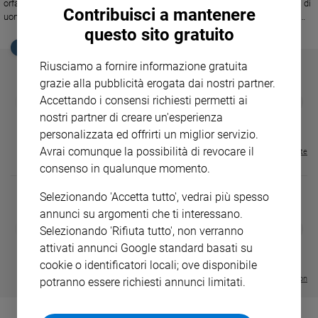
orfanatrofio a Port au Prince ad Haiti. In due diverse occasioni una banda di
Ambiente
Contribuisci a mantenere
uomini armati ha tentato di rubare il generatore di corrente e poi il giorno
e
questo sito gratuito
seguente ha portanto via tutti i viveri: riso, fagioli, burro.
Creato
EDICOLA SAN PAOLO
Volontariato
Riusciamo a fornire informazione gratuita
Diritti
grazie alla pubblicità erogata dai nostri partner.
Aziende
GBABY
FAMIGLIA CRISTIANA
GBABY DIGITA
Accettando i consensi richiesti permetti ai
❮
❯
di
€ 34,80
€ 21,90
€ 104,00
€ 83,00
ABBONAMEN
37%
20%
nostri partner di creare un'esperienza
€ 16,99
valore
personalizzata ed offrirti un miglior servizio.
Caso
Avrai comunque la possibilità di revocare il
Visualizza tutte le riviste
della
consenso in qualunque momento.
settimana
Migranti
Selezionando 'Accetta tutto', vedrai più spesso
Diversità
annunci su argomenti che ti interessano.
e
DIARIO G 2026-27
COLLANA ARS
❮
❯
Selezionando 'Rifiuta tutto', non verranno
LE GRANDI BASILICHE ITALIANE
€ 8,90
1 - 2
- € 8,90
inclusione
attivati annunci Google standard basati su
- VOL DA 1 AL 5
€ 18,50
Costume
€ 64,50
cookie o identificatori locali; ove disponibile
Visualizza tutte le collection
potranno essere richiesti annunci limitati.
Cultura
e
spettacoli