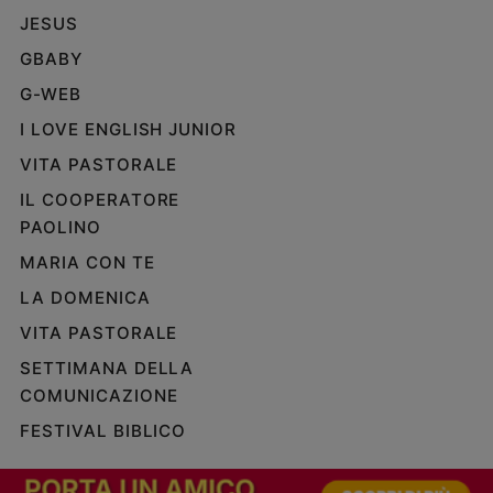
e
JESUS
giovani
GBABY
Adolescenza
G-WEB
Bioetica
I LOVE ENGLISH JUNIOR
VITA PASTORALE
Vai
IL COOPERATORE
PAOLINO
MARIA CON TE
Riflessioni
LA DOMENICA
Foto
VITA PASTORALE
SETTIMANA DELLA
Video
COMUNICAZIONE
Podcast
FESTIVAL BIBLICO
Privacy