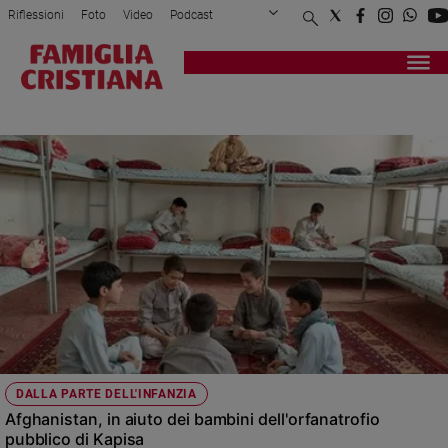
Riflessioni
Foto
Video
Podcast
Privacy Policy
Chi siamo
Contatti
Pubblicità
Attualità
Registrati
Redazione
Italia
ORFANATROFIO
Cronaca
Politica
Mondo
Economia
Legalità
e
giustizia
Sport
Interviste
Papa
DALLA PARTE DELL'INFANZIA
Papa
Afghanistan, in aiuto dei bambini dell'orfanatrofio
pubblico di Kapisa