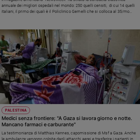
Chiesa
annuale dei migliori ospedali nel mondo: 250 quelli censiti, di cui 14 quelli
Chiesa
italiani, il primo dei quali è il Policlinico Gemelli che si colloca al 35/mo
posto. Ai primi tre posti la Mayo Clinic - Rochester (Usa), la Cleveland Clinic
(Usa) e il Toronto General - University Health Network (Canada)
Fede
e
spiritualità
Santi
Devozione
e
fede
Parola
del
giorno
Santo
del
giorno
PALESTINA
Medici senza frontiere: "A Gaza si lavora giorno e notte.
Società
Mancano farmaci e carburante"
e
La testimonianza di Matthias Kennes, capomissione di Msf a Gaza. Anche
valori
le ambulanze vengono colpite dagli attacchi aerei e trasferire i pazienti in