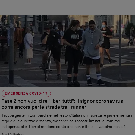
EMERGENZA COVID-19
Fase 2 non vuol dire "liberi tutti": il signor coronavirus
corre ancora per le strade tra i runner
Troppa gente in Lombardia e nel resto d'Italia non rispetta le più elementari
regole di sicurezza: distanza, mascherina, incontri limitati al minimo
indispensabile. Non si rendono conto che non è finita: il vaccino non c'è,
una cura non c'è, gli ospedali sono ancora pieni e si contano ancora i morti,
Giusi Galimberti