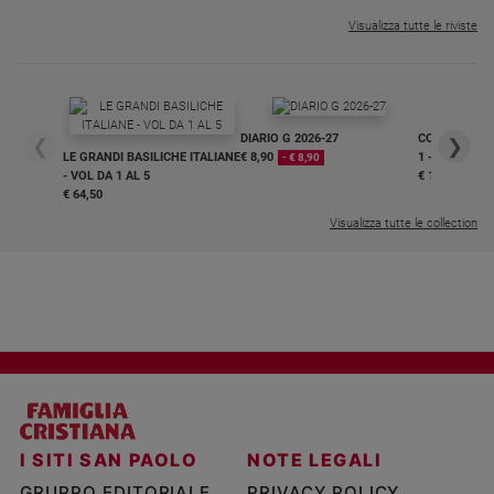
Visualizza tutte le riviste
DIARIO G 2026-27
COLLANA ARS
❮
❯
LE GRANDI BASILICHE ITALIANE
€ 8,90
1 - 2
- € 8,90
- VOL DA 1 AL 5
€ 18,50
€ 64,50
Visualizza tutte le collection
I SITI SAN PAOLO
NOTE LEGALI
GRUPPO EDITORIALE
PRIVACY POLICY