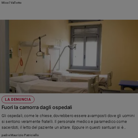
Emergency, rimasta nel Paese anche dopo l'ascesa dei talebani
Micol Vallotto
Sanremo
2026
Cinema,
Tv
e
streaming
Libri
Musica
Arte
Famiglia
ed
educazione
LA DENUNCIA
Genitori
Fuori la camorra dagli ospedali
e
figli
Gli ospedali, come le chiese, dovrebbero essere avamposti dove gli uomini
Nonni
si sentono veramente fratelli. Il personale medico e paramedico come
sacerdoti, il letto del paziente un altare. Eppure in questi santuari si è
Coppia
intrufolata l’asfissiante mano dei clan (di Maurizio Patriciello)
padre Maurizio Patriciello
Scuola