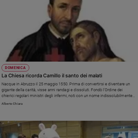
DOMENICA
La Chiesa ricorda Camillo il santo dei malati
Nacque in Abruzzo il 25 maggio 1550. Prima di convertirsi e diventare un
gigante della carità, visse anni randagi e dissoluti. Fondò l'Ordine dei
chierici regolari ministri degli infermi, noti con un nome indissolubilmente
legato al suo: Camilliani. Morì il 14 luglio 1614. Domenica 25 un convegno
Alberto Chiara
ne ricorda (e attualizza) il carisma.