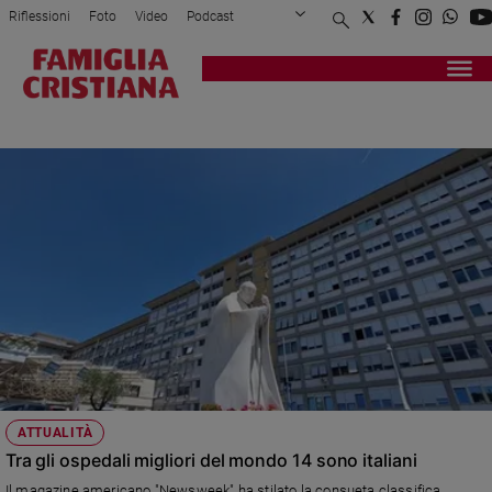
Riflessioni
Foto
Video
Podcast
Privacy Policy
Chi siamo
Contatti
Pubblicità
Attualità
Registrati
Redazione
Italia
OSPEDALI
Cronaca
Politica
Mondo
Economia
Legalità
e
giustizia
Sport
Interviste
Papa
ATTUALITÀ
Papa
Tra gli ospedali migliori del mondo 14 sono italiani
Il magazine americano "Newsweek" ha stilato la consueta classifica