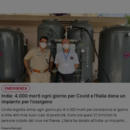
e
giovani
Adolescenza
Bioetica
Vai
Riflessioni
Foto
EMERGENZA
India: 4.000 morti ogni giorno per Covid e l'Italia dona un
Video
impianto per l'ossigeno
L'India registra ormai ogni giorno più di 4.000 morti per coronavirus al giorno
Podcast
e oltre 400 mila nuovi casi di positività. Sono ora quasi 21,9 milioni le
persone colpite dal virus nel Paese. L'Italia ha donato all'India un impianto di
produzione di ossigeno a supporto dell'emergenza Coronavirus. Il parere
Privacy
Cesare Saccani