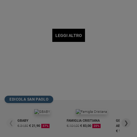
LEGGI ALTRO
EDICOLA SAN PAOLO
GBABY
FAMIGLIA CRISTIANA
GBABY DIGITA
❮
❯
€ 34,80
€ 21,90
€ 104,00
€ 83,00
ABBONAMEN
37%
20%
€ 16,99