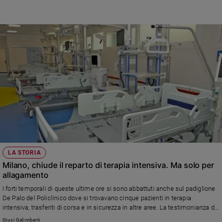
dell'esperto sulla drammatica situazione e sulla situazione sociale ed
Policy
economica indiana anche sulle pagine di Famiglia Cristiana in edicola dal
prossimo giovedì con un ampio servizio.
Chi
siamo
Contatti
Pubblicità
Registrati
Redazione
LA STORIA
Milano, chiude il reparto di terapia intensiva. Ma solo per
allagamento
Social
I forti temporali di queste ultime ore si sono abbattuti anche sul padiglione
De Palo del Policlinico dove si trovavano cinque pazienti in terapia
intensiva, trasferiti di corsa e in sicurezza in altre aree. La testimonianza di
un'infermiera in prima linea
Giusi Galimberti