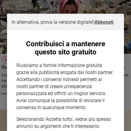
In alternativa, prova la versione digitale!
|
Abbonati
Contribuisci a mantenere
questo sito gratuito
L'APPELLO
Riusciamo a fornire informazione gratuita
Guerra in Yemen: «Basta essere complici inviando armi»
grazie alla pubblicità erogata dai nostri partner.
Dopo l’ennesimo bombardamento – ancora una volta – contro un ospedale,
Accettando i consensi richiesti permetti ai
Medici senza Frontiere annuncia che lascerà lo Yemen del nord. Questi
nostri partner di creare un'esperienza
attacchi contro le strutture sanitarie, come pure i duplici o triplici
bombardamenti sugli stessi luoghi (che vanno a colpire i soccorritori) sono
personalizzata ed offrirti un miglior servizio.
Luciano Scalettari
crimini di guerra e contro l’umanità. Una petizione, lanciata su change.org
Avrai comunque la possibilità di revocare il
dal nostro collaboratore Luigi Grimaldi, chiede che il nostro governo
consenso in qualunque momento.
interrompa perlomeno le forniture di armi all’Arabia Saudita, responsabile
delle violazioni del diritto internazionale.
Selezionando 'Accetta tutto', vedrai più spesso
annunci su argomenti che ti interessano.