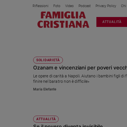
Riflessioni
Foto
Video
Podcast
Privacy Policy
Chi
Attualità
ATTUALITÀ
Italia
Cronaca
Politica
OZANAM
Mondo
Economia
SOLIDARIETÀ
Ozanam e vincenziani per poveri vecch
Legalità
e
Le opere di carità a Napoli. Aiutano i bambini figli di 
giustizia
finire nel baratro non è difficile»
Sport
Maria Elefante
Interviste
Papa
Papa
ATTUALITÀ
Se il povero diventa invisibile