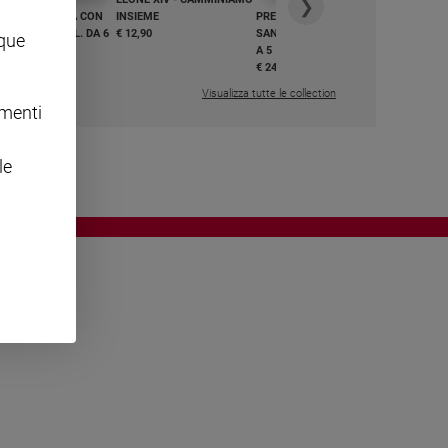
❯
GHIAMO MARIA CON
INSIEME
PREGHIAMO MARIA CON
I E BEATI - VOL. DA 6
€ 12,90
SANTI E BEATI - VOL. DA 1
nque
A 5
,50
€ 24,50
Visualizza tutte le collection
omenti
le
OWING