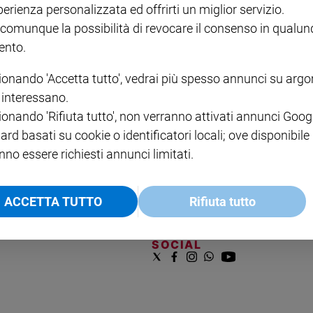
perienza personalizzata ed offrirti un miglior servizio.
VOL. 1 - 2
MAGNIFICA HUMANITAS -
L'INTELLIGENZA
PRE
€ 18,50
ENCICLICA PAPALE
€ 27,50
SANT
 comunque la possibilità di revocare il consenso in qualu
€ 2,90
A 10
nto.
€ 24
ionando 'Accetta tutto', vedrai più spesso annunci su arg
i interessano.
ionando 'Rifiuta tutto', non verranno attivati annunci Goog
ard basati su cookie o identificatori locali; ove disponibile
nno essere richiesti annunci limitati.
NOTE LEGALI
ACCETTA TUTTO
Rifiuta tutto
PAOLO
PRIVACY POLICY
INFORMATIVA WHISTLEBL
SOCIAL