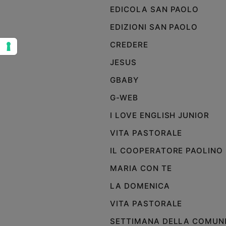
EDICOLA SAN PAOLO
Sanremo
2026
EDIZIONI SAN PAOLO
Cinema,
CREDERE
Tv
e
JESUS
streaming
GBABY
Libri
Musica
G-WEB
Arte
I LOVE ENGLISH JUNIOR
Famiglia
VITA PASTORALE
ed
educazione
IL COOPERATORE PAOLINO
Genitori
MARIA CON TE
e
LA DOMENICA
figli
Nonni
VITA PASTORALE
Coppia
SETTIMANA DELLA COMUN
Scuola