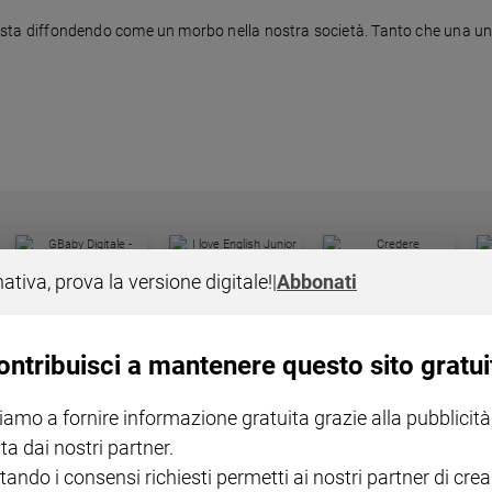
e si sta diffondendo come un morbo nella nostra società. Tanto che una u
I LOVE ENGLISH JUNIOR
CREDERE
IL G
nativa, prova la versione digitale!
|
Abbonati
GBABY DIGITALE -
€ 69,00
€ 43,90
€ 98,80
€ 49,90
€ 11
35%
49%
ABBONAMENTO ANNUALE
€ 16,99
ontribuisci a mantenere questo sito gratui
iamo a fornire informazione gratuita grazie alla pubblicità
ta dai nostri partner.
tando i consensi richiesti permetti ai nostri partner di crea
COLLANA ARSENIO LUPIN
QUID+ ALLENIAMO