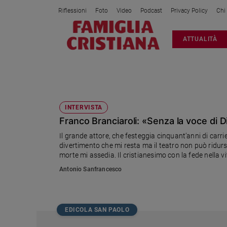
Riflessioni
Foto
Video
Podcast
Privacy Policy
Chi
Attualità
ATTUALITÀ
Italia
Cronaca
Politica
PALCOSCENICO
Mondo
Economia
INTERVISTA
Franco Branciaroli: «Senza la voce di D
Legalità
e
Il grande attore, che festeggia cinquant’anni di carrie
giustizia
divertimento che mi resta ma il teatro non può ridurs
Sport
morte mi assedia. Il cristianesimo con la fede nella 
folli»
Interviste
Antonio Sanfrancesco
Papa
Papa
EDICOLA SAN PAOLO