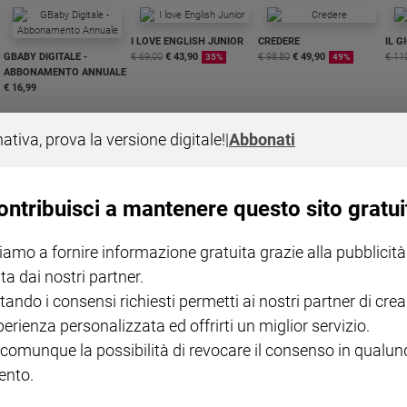
I LOVE ENGLISH JUNIOR
CREDERE
IL G
GBABY DIGITALE -
€ 69,00
€ 43,90
€ 98,80
€ 49,90
€ 11
35%
49%
ABBONAMENTO ANNUALE
€ 16,99
nativa, prova la versione digitale!
|
Abbonati
ontribuisci a mantenere questo sito gratui
COLLANA ARSENIO LUPIN
QUID+ ALLENIAMO
VOL. 1 - 2
MAGNIFICA HUMANITAS -
L'INTELLIGENZA
PRE
iamo a fornire informazione gratuita grazie alla pubblicità
€ 18,50
ENCICLICA PAPALE
€ 27,50
SANT
€ 2,90
A 10
ta dai nostri partner.
€ 24
tando i consensi richiesti permetti ai nostri partner di crea
perienza personalizzata ed offrirti un miglior servizio.
 comunque la possibilità di revocare il consenso in qualu
nto.