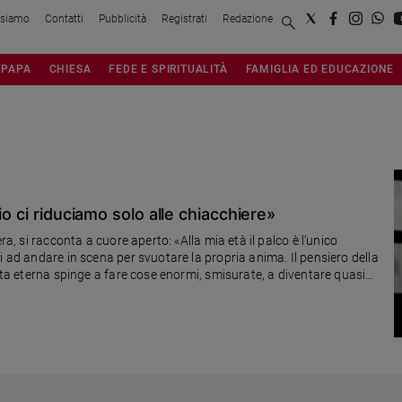
 siamo
Contatti
Pubblicità
Registrati
Redazione
PAPA
CHIESA
FEDE E SPIRITUALITÀ
FAMIGLIA ED EDUCAZIONE
io ci riduciamo solo alle chiacchiere»
ra, si racconta a cuore aperto: «Alla mia età il palco è l’unico
i ad andare in scena per svuotare la propria anima. Il pensiero della
vita eterna spinge a fare cose enormi, smisurate, a diventare quasi