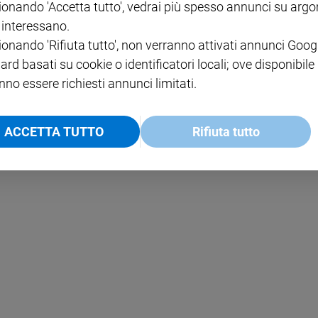
ionando 'Accetta tutto', vedrai più spesso annunci su arg
i interessano.
NOTE LEGALI
ionando 'Rifiuta tutto', non verranno attivati annunci Goog
PAOLO
PRIVACY POLICY
ard basati su cookie o identificatori locali; ove disponibile
nno essere richiesti annunci limitati.
INFORMATIVA WHISTLEBL
SOCIAL
ACCETTA TUTTO
Rifiuta tutto