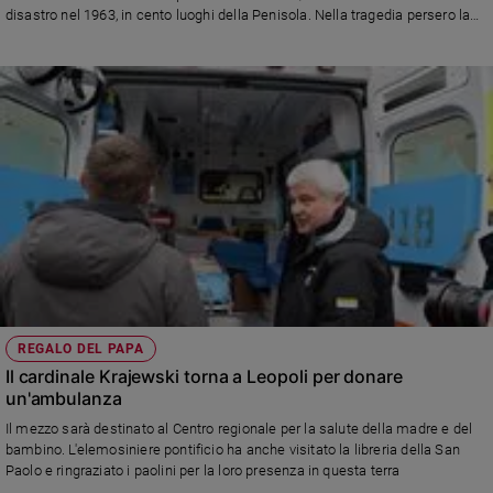
Ambiente
disastro nel 1963, in cento luoghi della Penisola. Nella tragedia persero la
vita 1.910 persone. Lo spettacolo avrà un'anteprima allo Stabile di Torino
e
dal 5 al 9 ottobre
Creato
Volontariato
Diritti
Aziende
di
valore
Caso
della
settimana
Migranti
Diversità
e
REGALO DEL PAPA
inclusione
Il cardinale Krajewski torna a Leopoli per donare
un'ambulanza
Costume
Il mezzo sarà destinato al Centro regionale per la salute della madre e del
Cultura
bambino. L'elemosiniere pontificio ha anche visitato la libreria della San
e
Paolo e ringraziato i paolini per la loro presenza in questa terra
spettacoli