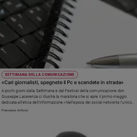
delle Comunicazioni sociali, giunta quest’anno alla 55ma edizione con il
Policy
titolo «“Vieni e vedi” (Gv 1,46). Comunicare incontrando le persone dove e
come sono».
Chi
siamo
Contatti
Pubblicità
SETTIMANA DELLA COMUNICAZIONE
Registrati
«Cari giornalisti, spegnete il Pc e scendete in strada»
A pochi giorni dalla Settimana e dal Festival della comunicazione don
Redazione
Giuseppe Lacerenza ci illustra la maratona che si apre il primo maggio
dedicata all'etica dell'informazione.«Nell'epoca dei social networks l'unico
modo per conoscere la verità è consumare le suole delle scarpe, come
Francesco Anfossi
Social
dice papa Francesco»