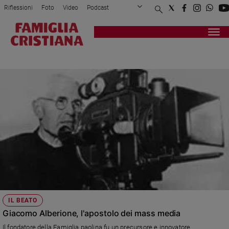
Riflessioni
Foto
Video
Podcast
Privacy Policy
Chi siamo
Contatti
Pubblicità
Attualità
Registrati
Redazione
Italia
PAOLINI
Cronaca
Politica
Mondo
Economia
Legalità
e
giustizia
Sport
Interviste
Papa
IL BEATO
Papa
Giacomo Alberione, l'apostolo dei mass media
Il fondatore della Famiglia paolina fu un precursore e innovatore