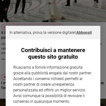
LA FAMIGLIA PAOLINA DA FRANCESCO
In alternativa, prova la versione digitale!
|
Abbonati
Il Papa ai Paolini: "Nel vostro Dna la spinta verso le
periferie"
Incontro in Vaticano per il centenario della fondazione. E Bergoglio sprona
«ad annunciare il Vangelo senza escludere nessuno». Oltre diecimila i
Contribuisci a mantenere
presenti.
questo sito gratuito
Annachiara Valle
Riusciamo a fornire informazione gratuita
grazie alla pubblicità erogata dai nostri partner.
ATTUALITÀ
Accettando i consensi richiesti permetti ai
I miei nonni vorrebbero incontrare papa Francesco. Come
nostri partner di creare un'esperienza
fargli questo regalo?
personalizzata ed offrirti un miglior servizio.
Avrai comunque la possibilità di revocare il
consenso in qualunque momento.