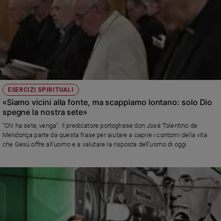
ESERCIZI SPIRITUALI
«Siamo vicini alla fonte, ma scappiamo lontano: solo Dio
spegne la nostra sete»
"Chi ha sete, venga". Il predicatore portoghese don Josè Tolentino de
Mendonça parte da questa frase per aiutare a capire i contorni della vita
che Gesù offre all'uomo e a valutare la risposta dell’uomo di oggi