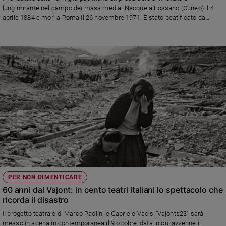
Chiesa
lungimirante nel campo dei mass media. Nacque a Fossano (Cuneo) il 4
Chiesa
aprile 1884 e morì a Roma Il 26 novembre 1971. È stato beatificato da
Giovanni Paolo II nel 2003. Mise il suo carisma e la sua missione al servizio
della comunicazione del Vangelo. Un ricordo nell'anniversario della sua
Fede
nascita
e
spiritualità
Santi
Devozione
e
fede
Parola
del
giorno
Santo
del
giorno
PER NON DIMENTICARE
60 anni dal Vajont: in cento teatri italiani lo spettacolo che
Società
ricorda il disastro
e
II progetto teatrale di Marco Paolini e Gabriele Vacis "Vajonts23" sarà
valori
messo in scena in contemporanea il 9 ottobre, data in cui avvenne il