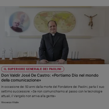
Sanremo
2026
Cinema,
Tv
e
streaming
Libri
Musica
Arte
Famiglia
ed
IL SUPERIORE GENERALE DEI PAOLINI
educazione
Don Valdir José De Castro: «Portiamo Dio nel mondo
Genitori
della comunicazione»
e
In occasione dei 50 anni dalla morte del Fondatore dei Paolini, parla il suo
figli
settimo successore: «Se non comunichiamo al passo con le tecnologie
Nonni
attuali, il Vangelo non arriva alla gente»
Coppia
Vincenzo Vitale
Scuola