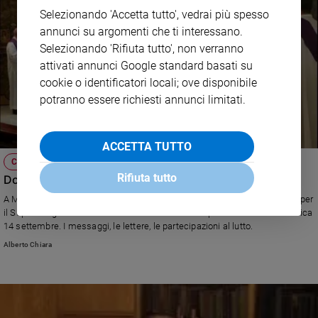
Selezionando 'Accetta tutto', vedrai più spesso
annunci su argomenti che ti interessano.
Selezionando 'Rifiuta tutto', non verranno
attivati annunci Google standard basati su
cookie o identificatori locali; ove disponibile
potranno essere richiesti annunci limitati.
ACCETTA TUTTO
CHIESA
Rifiuta tutto
Don Silvio Sassi, il cordoglio e la memoria
A Milano, i Paolini e i dipendenti della Periodici San Paolo hanno pregato per
il Superiore generale della San Paolo deceduto improvvisamente domenica
14 settembre. I messaggi, le lettere, le partecipazioni al lutto.
Alberto Chiara