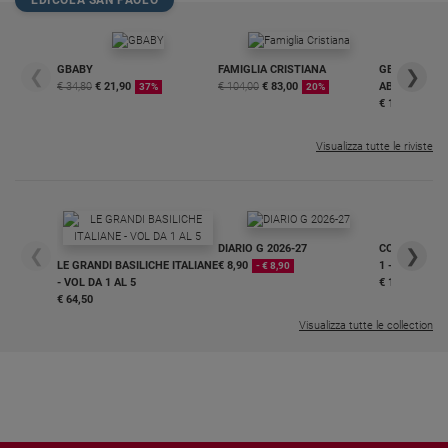
GBABY
FAMIGLIA CRISTIANA
GBABY DIGITA
❮
❯
€ 34,80
€ 21,90
€ 104,00
€ 83,00
ABBONAMEN
37%
20%
€ 16,99
Visualizza tutte le riviste
DIARIO G 2026-27
COLLANA ARS
❮
❯
LE GRANDI BASILICHE ITALIANE
€ 8,90
1 - 2
- € 8,90
- VOL DA 1 AL 5
€ 18,50
€ 64,50
Visualizza tutte le collection