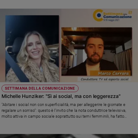
e
giovani
Adolescenza
Bioetica
Vai
Riflessioni
SETTIMANA DELLA COMUNICAZIONE
Foto
Michelle Hunziker: "Sì ai social, ma con leggerezza"
Video
"Abitare i social non con superficialità, ma per alleggerire le giornate e
regalare un sorriso": questo è l’invito che la nota conduttrice televisiva,
molto attiva in campo sociale soprattutto sui temi femminili, ha fatto
Podcast
durante un’intervista che sarà pubblicata domenica 9 maggio alle 21,00 sui
canali social dell’iniziativa ideata sedici anni fa dalle Paoline e dai Paolini,
per approfondire i temi del messaggio del Papa per la Giornata mondiale
Privacy