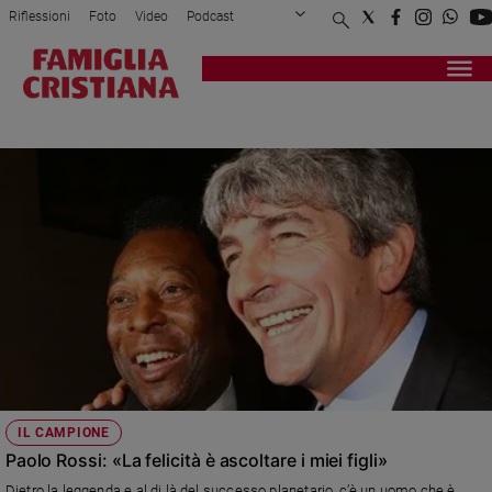
Riflessioni
Foto
Video
Podcast
Privacy Policy
Chi siamo
Contatti
Pubblicità
Attualità
Registrati
Redazione
Italia
PAOLO ROSSI
Cronaca
Politica
Mondo
Economia
Legalità
e
giustizia
Sport
Interviste
Papa
IL CAMPIONE
Papa
Paolo Rossi: «La felicità è ascoltare i miei figli»
Dietro la leggenda e al di là del successo planetario, c’è un uomo che è