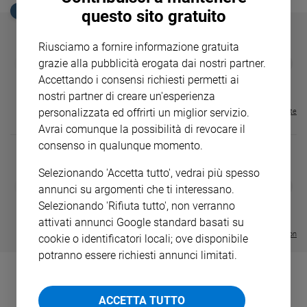
Ambiente
EDICOLA SAN PAOLO
questo sito gratuito
e
Creato
Riusciamo a fornire informazione gratuita
Volontariato
GBABY
FAMIGLIA CRISTIANA
GBABY DIGITA
❮
❯
grazie alla pubblicità erogata dai nostri partner.
€ 34,80
€ 21,90
€ 104,00
€ 83,00
ABBONAMEN
37%
20%
Diritti
Accettando i consensi richiesti permetti ai
€ 16,99
Aziende
nostri partner di creare un'esperienza
di
personalizzata ed offrirti un miglior servizio.
Visualizza tutte le riviste
valore
Avrai comunque la possibilità di revocare il
Caso
consenso in qualunque momento.
della
settimana
Selezionando 'Accetta tutto', vedrai più spesso
DIARIO G 2026-27
COLLANA ARS
Migranti
❮
❯
annunci su argomenti che ti interessano.
LE GRANDI BASILICHE ITALIANE
€ 8,90
1 - 2
- € 8,90
Diversità
Selezionando 'Rifiuta tutto', non verranno
- VOL DA 1 AL 5
€ 18,50
e
€ 64,50
attivati annunci Google standard basati su
inclusione
Visualizza tutte le collection
cookie o identificatori locali; ove disponibile
Costume
potranno essere richiesti annunci limitati.
Cultura
e
ACCETTA TUTTO
spettacoli