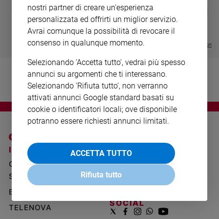
Ambiente
nostri partner di creare un'esperienza
DIARIO G 2026-27
COLLANA ARS
❮
❯
LE GRANDI BASILICHE ITALIANE
€ 8,90
1 - 2
- € 8,90
e
personalizzata ed offrirti un miglior servizio.
- VOL DA 1 AL 5
€ 18,50
Creato
Avrai comunque la possibilità di revocare il
€ 64,50
Volontariato
consenso in qualunque momento.
Visualizza tutte le collection
Diritti
Selezionando 'Accetta tutto', vedrai più spesso
Aziende
annunci su argomenti che ti interessano.
di
Selezionando 'Rifiuta tutto', non verranno
valore
attivati annunci Google standard basati su
Caso
cookie o identificatori locali; ove disponibile
della
settimana
potranno essere richiesti annunci limitati.
Migranti
Diversità
I SITI SAN PAOLO
NOTE LEGALI
ACCETTA TUTTO
e
GRUPPO EDITORIALE
PRIVACY POLICY
inclusione
Rifiuta tutto
SAN PAOLO
Costume
INFORMATIVA
BENESSERE
WHISTLEBLOWING
Cultura
SOCIAL
TELENOVA
e
spettacoli