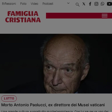
Riflessioni
Foto
Video
Podcast
Privacy Policy
Chi siamo
Contatti
Pubblicità
Attualità
Registrati
Redazione
Italia
PAOLUCCI
Cronaca
Politica
Mondo
Economia
Legalità
e
giustizia
Sport
Interviste
Papa
LUTTO
Papa
Morto Antonio Paolucci, ex direttore dei Musei vaticani
Una grande cultura, soprattutto michelangiolesca. Con lui se ne va uno dei