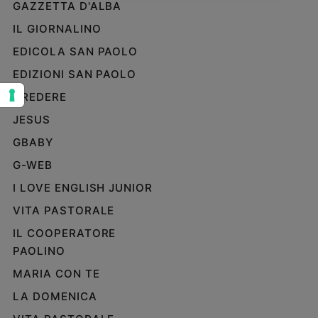
GAZZETTA D'ALBA
Sanremo
IL GIORNALINO
2026
EDICOLA SAN PAOLO
Cinema,
Tv
EDIZIONI SAN PAOLO
e
CREDERE
streaming
Libri
JESUS
Musica
GBABY
Arte
G-WEB
Famiglia
I LOVE ENGLISH JUNIOR
ed
educazione
VITA PASTORALE
Genitori
IL COOPERATORE
e
PAOLINO
figli
MARIA CON TE
Nonni
LA DOMENICA
Coppia
Scuola