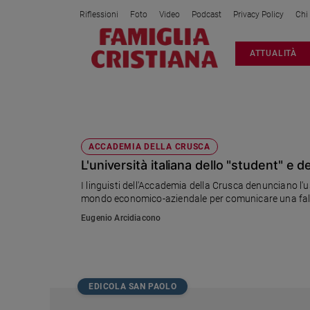
Riflessioni
Foto
Video
Podcast
Privacy Policy
Chi
Attualità
ATTUALITÀ
Italia
Cronaca
Politica
PAROLE ITALIANE
Mondo
Economia
ACCADEMIA DELLA CRUSCA
L'università italiana dello "student" e 
Legalità
e
I linguisti dell'Accademia della Crusca denunciano l'u
giustizia
mondo economico-aziendale per comunicare una fal
Sport
Eugenio Arcidiacono
Interviste
Papa
Papa
EDICOLA SAN PAOLO