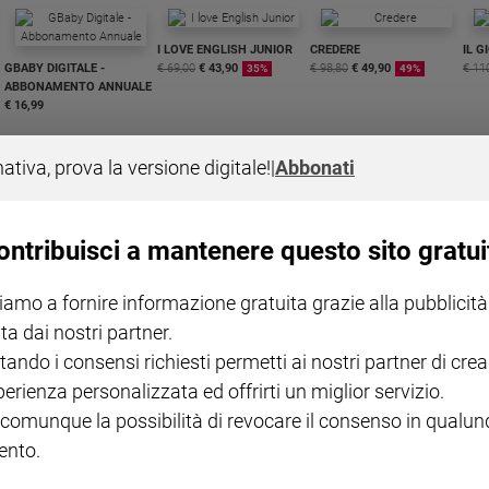
I LOVE ENGLISH JUNIOR
CREDERE
IL G
GBABY DIGITALE -
€ 69,00
€ 43,90
€ 98,80
€ 49,90
€ 11
35%
49%
ABBONAMENTO ANNUALE
€ 16,99
nativa, prova la versione digitale!
|
Abbonati
ontribuisci a mantenere questo sito gratui
COLLANA ARSENIO LUPIN
QUID+ ALLENIAMO
VOL. 1 - 2
MAGNIFICA HUMANITAS -
L'INTELLIGENZA
PRE
iamo a fornire informazione gratuita grazie alla pubblicità
€ 18,50
ENCICLICA PAPALE
€ 27,50
SANT
€ 2,90
A 10
ta dai nostri partner.
€ 24
tando i consensi richiesti permetti ai nostri partner di crea
perienza personalizzata ed offrirti un miglior servizio.
 comunque la possibilità di revocare il consenso in qualu
nto.