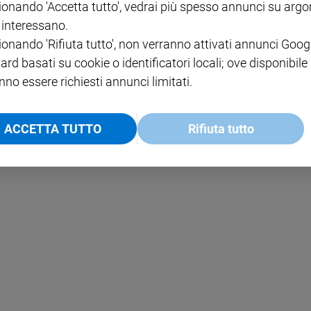
ionando 'Accetta tutto', vedrai più spesso annunci su arg
i interessano.
NOTE LEGALI
ionando 'Rifiuta tutto', non verranno attivati annunci Goog
PAOLO
PRIVACY POLICY
ard basati su cookie o identificatori locali; ove disponibile
nno essere richiesti annunci limitati.
INFORMATIVA WHISTLEBL
SOCIAL
ACCETTA TUTTO
Rifiuta tutto