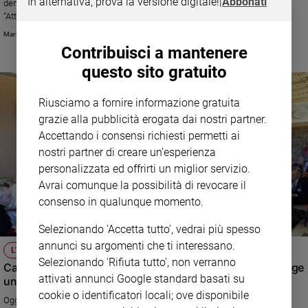
In alternativa, prova la versione digitale!
|
Abbonati
dentro il Patto Educativo Globale”, un'iniziativa per il 20 anni di
Ambiente
“Attendiamoci”. Appuntamento all'Università Mediterranea di Reggio
e
Calabria alle 18 del 28 ottobre.
Maria Rita Galati
Creato
Contribuisci a mantenere
Volontariato
questo sito gratuito
Diritti
Aziende
Riusciamo a fornire informazione gratuita
di
grazie alla pubblicità erogata dai nostri partner.
valore
Accettando i consensi richiesti permetti ai
Caso
nostri partner di creare un'esperienza
della
settimana
personalizzata ed offrirti un miglior servizio.
Avrai comunque la possibilità di revocare il
Migranti
consenso in qualunque momento.
Diversità
e
Selezionando 'Accetta tutto', vedrai più spesso
inclusione
annunci su argomenti che ti interessano.
Costume
L'EVENTO
Selezionando 'Rifiuta tutto', non verranno
Cambiamo modi di pensare e atteggiamenti concreti: urge
attivati annunci Google standard basati su
Cultura
un nuovo patto educativo
e
cookie o identificatori locali; ove disponibile
Oggi all’Università Lateranense l’incontro durante il quale il Papa con un
spettacoli