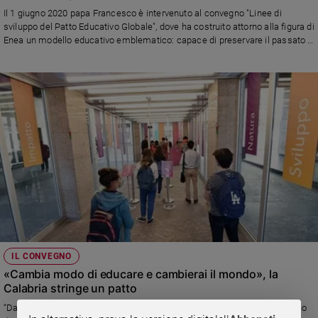
Chiesa
Il 1 giugno 2020 papa Francesco è intervenuto al convegno "Linee di
Chiesa
sviluppo del Patto Educativo Globale", dove ha costruito attorno alla figura di
Enea un modello educativo emblematico: capace di preservare il passato e
il presente e di tendere una mano ai fragili. Ecco perché
Fede
e
spiritualità
Santi
Devozione
e
fede
Parola
del
giorno
Santo
del
giorno
IL CONVEGNO
«Cambia modo di educare e cambierai il mondo», la
Società
Calabria stringe un patto
e
valori
“Dalla Loc-Educazione alla Glob-Educazione andata e ritorno, un cammino