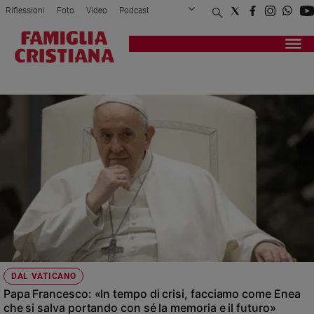
Riflessioni
Foto
Video
Podcast
Privacy Policy
Chi siamo
Contatti
Pubblicità
Attualità
Registrati
Redazione
Italia
PATTO EDUCATIVO GLOBALE
Cronaca
Politica
Mondo
Economia
Legalità
e
giustizia
Sport
Interviste
Papa
DAL VATICANO
Papa
Papa Francesco: «In tempo di crisi, facciamo come Enea
che si salva portando con sé la memoria e il futuro»