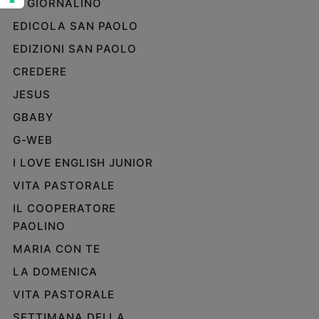
IL GIORNALINO
e
EDICOLA SAN PAOLO
giovani
Adolescenza
EDIZIONI SAN PAOLO
Bioetica
CREDERE
JESUS
GBABY
Vai
G-WEB
I LOVE ENGLISH JUNIOR
Riflessioni
VITA PASTORALE
Foto
IL COOPERATORE
PAOLINO
Video
MARIA CON TE
LA DOMENICA
Podcast
VITA PASTORALE
Privacy
SETTIMANA DELLA