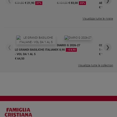
❮
❯
€ 34,80
€ 21,90
€ 104,00
€ 83,00
ABBONAMEN
37%
20%
€ 16,99
Visualizza tutte le riviste
DIARIO G 2026-27
COLLANA ARS
❮
❯
LE GRANDI BASILICHE ITALIANE
€ 8,90
1 - 2
- € 8,90
- VOL DA 1 AL 5
€ 18,50
€ 64,50
Visualizza tutte le collection