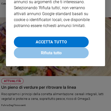
annunci su argomenti che ti interessano.
Caterina Allegro
Selezionando 'Rifiuta tutto', non verranno
attivati annunci Google standard basati su
cookie o identificatori locali; ove disponibile
potranno essere richiesti annunci limitati.
ACCETTA TUTTO
Rifiuta tutto
ATTUALITÀ
Un pieno di verdure per ritrovare la linea
Riscopriamo i principi della corretta alimentazione: cereali integrali, latti
vegetali e proteine a cena, soprattutto pesce, ricco di Omega3.
Fulvia Degl'Innocenti