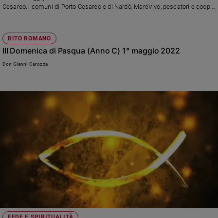
Ambiente
Cesareo, i comuni di Porto Cesareo e di Nardò, MareVivo, pescatori e coop.
L'obiettivo è sensibilizzare sul consumo responsabile e sostenere i
e
pescatori locali
Creato
RITO ROMANO
Volontariato
III Domenica di Pasqua (Anno C) 1° maggio 2022
Diritti
Aziende
Don Gianni Carozza
di
valore
Caso
della
settimana
Migranti
Diversità
e
inclusione
Costume
Cultura
e
spettacoli
FEDE E SPIRITUALITÀ