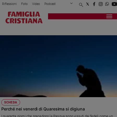
Riflessioni
Foto
Video
Podcast
Privacy Policy
Chi siamo
Contatti
Pubblicità
Attualità
Registrati
Redazione
Italia
PESCE
Cronaca
Politica
Mondo
Economia
Legalità
e
giustizia
Sport
Interviste
Papa
SCHEDA
Papa
Perché nei venerdì di Quaresima si digiuna
I quaranta giorni che precedono la Pasqua sono vissuti dai fedeli come un