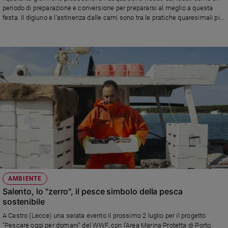
Chiesa
periodo di preparazione e conversione per prepararsi al meglio a questa
Chiesa
festa. Il digiuno e l'astinenza dalle carni sono tra le pratiche quaresimali più
note. Che origine e che significato ha questa scelta? Risponde il teologo
Rinaldo Falsini
Fede
e
spiritualità
Santi
Devozione
e
fede
Parola
del
giorno
Santo
del
giorno
AMBIENTE
Salento, lo "zerro", il pesce simbolo della pesca
Società
sostenibile
e
A Castro (Lecce) una serata evento il prossimo 2 luglio per il progetto
valori
“Pescare oggi per domani” del WWF, con l’Area Marina Protetta di Porto