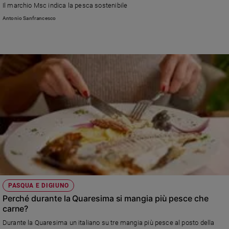
Il marchio Msc indica la pesca sostenibile
e
Antonio Sanfrancesco
giovani
Adolescenza
Bioetica
Vai
Riflessioni
Foto
Video
PASQUA E DIGIUNO
Perché durante la Quaresima si mangia più pesce che
Podcast
carne?
Durante la Quaresima un italiano su tre mangia più pesce al posto della
Privacy