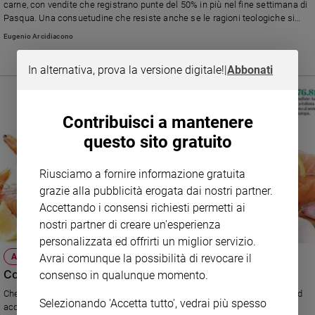
carne, con vendite che registrano punte del 50% in più nel fine settimana di
Policy
Pasqua. Una consuetudine che resiste anche se le ragioni teologiche si
sono affievolite con il passare dei secoli.
Eugenio Arcidiacono
Chi
In alternativa, prova la versione digitale!
|
Abbonati
siamo
Contatti
Contribuisci a mantenere
questo sito gratuito
Pubblicità
Riusciamo a fornire informazione gratuita
Registrati
grazie alla pubblicità erogata dai nostri partner.
Accettando i consensi richiesti permetti ai
Redazione
nostri partner di creare un'esperienza
personalizzata ed offrirti un miglior servizio.
Social
Avrai comunque la possibilità di revocare il
ATTUALITÀ
Come riconoscere il pesce buono al banco
consenso in qualunque momento.
Che sia fresco o surgelato, il pesce è un alimento prezioso. Impariamo ad
Selezionando 'Accetta tutto', vedrai più spesso
acquistarlo consapevolmente e a portarlo in tavola più spesso.