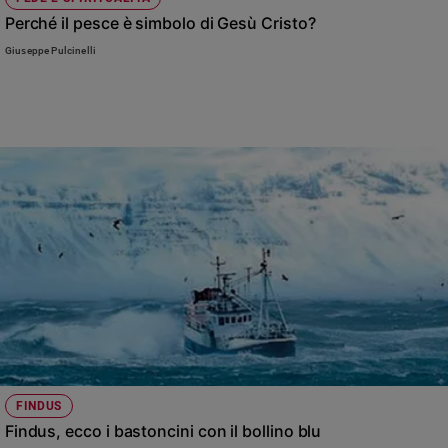
Perché il pesce è simbolo di Gesù Cristo?
Sanremo
2026
Giuseppe Pulcinelli
Cinema,
Tv
e
streaming
Libri
Musica
Arte
Famiglia
ed
educazione
Genitori
e
figli
Nonni
FINDUS
Coppia
Findus, ecco i bastoncini con il bollino blu
Scuola