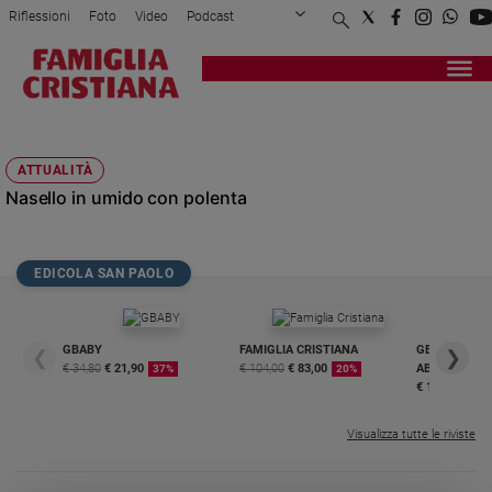
Riflessioni
Foto
Video
Podcast
Privacy Policy
Chi siamo
Contatti
Pubblicità
Attualità
Registrati
Redazione
Italia
POMODORI PELATI
Cronaca
ATTUALITÀ
Politica
Nasello in umido con polenta
Mondo
Economia
Legalità
EDICOLA SAN PAOLO
e
giustizia
Sport
GBABY
FAMIGLIA CRISTIANA
GBABY DIGITA
❮
❯
Interviste
€ 34,80
€ 21,90
€ 104,00
€ 83,00
ABBONAMEN
37%
20%
€ 16,99
Papa
Visualizza tutte le riviste
Papa