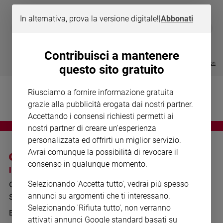
Chiesa
Chiesa
In alternativa, prova la versione digitale!
|
Abbonati
DIARIO G 2026-27
COLLANA ARS
❮
❯
LE GRANDI BASILICHE ITALIANE
€ 8,90
1 - 2
- € 8,90
Fede
- VOL DA 1 AL 5
€ 18,50
e
€ 64,50
Contribuisci a mantenere
spiritualità
Visualizza tutte le collection
questo sito gratuito
Santi
Devozione
Riusciamo a fornire informazione gratuita
e
grazie alla pubblicità erogata dai nostri partner.
fede
Accettando i consensi richiesti permetti ai
Parola
nostri partner di creare un'esperienza
del
personalizzata ed offrirti un miglior servizio.
giorno
Avrai comunque la possibilità di revocare il
Santo
consenso in qualunque momento.
del
I SITI SAN PAOLO
NOTE LEGALI
giorno
Selezionando 'Accetta tutto', vedrai più spesso
GRUPPO EDITORIALE
PRIVACY POLICY
annunci su argomenti che ti interessano.
Società
SAN PAOLO
INFORMATIVA
e
Selezionando 'Rifiuta tutto', non verranno
BENESSERE
WHISTLEBLOWING
valori
attivati annunci Google standard basati su