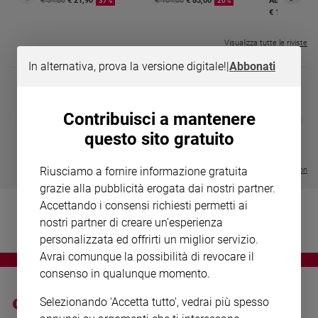
Chiesa
€ 34,80
€ 21,90
€ 104,00
€ 83,00
ABBONAMEN
37%
20%
€ 16,99
Chiesa
Visualizza tutte le riviste
Fede
In alternativa, prova la versione digitale!
|
Abbonati
e
spiritualità
Santi
Contribuisci a mantenere
DIARIO G 2026-27
COLLANA ARS
❮
❯
Devozione
LE GRANDI BASILICHE ITALIANE
€ 8,90
1 - 2
- € 8,90
questo sito gratuito
e
- VOL DA 1 AL 5
€ 18,50
fede
€ 64,50
Riusciamo a fornire informazione gratuita
Parola
Visualizza tutte le collection
del
grazie alla pubblicità erogata dai nostri partner.
giorno
Accettando i consensi richiesti permetti ai
Santo
nostri partner di creare un'esperienza
del
personalizzata ed offrirti un miglior servizio.
giorno
Avrai comunque la possibilità di revocare il
consenso in qualunque momento.
Società
e
Selezionando 'Accetta tutto', vedrai più spesso
valori