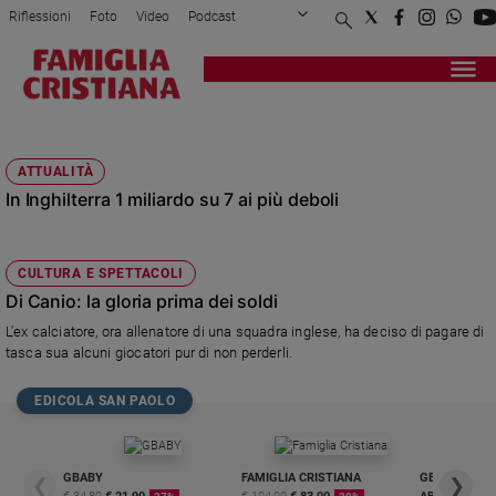
Riflessioni
Foto
Video
Podcast
Privacy Policy
Chi siamo
Contatti
Pubblicità
Attualità
Registrati
Redazione
Italia
PREMIER LEAGUE
Cronaca
ATTUALITÀ
Politica
In Inghilterra 1 miliardo su 7 ai più deboli
Mondo
Economia
Legalità
CULTURA E SPETTACOLI
e
Di Canio: la gloria prima dei soldi
giustizia
L'ex calciatore, ora allenatore di una squadra inglese, ha deciso di pagare di
Sport
tasca sua alcuni giocatori pur di non perderli.
Interviste
EDICOLA SAN PAOLO
Papa
Papa
GBABY
FAMIGLIA CRISTIANA
GBABY DIGITA
❮
❯