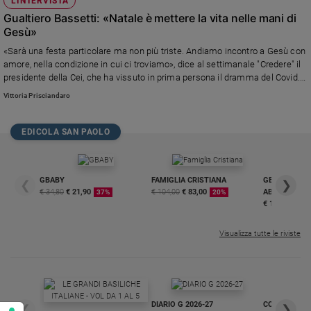
L'INTERVISTA
Gualtiero Bassetti: «Natale è mettere la vita nelle mani di
Gesù»
«Sarà una festa particolare ma non più triste. Andiamo incontro a Gesù con
amore, nella condizione in cui ci troviamo», dice al settimanale "Credere" il
presidente della Cei, che ha vissuto in prima persona il dramma del Covid.
«Dobbiamo prenderci cura gli uni degli altri». (Nella foto Ansa: il cardinale
Vittoria Prisciandaro
Gualtiero Bassetti durante i lavori del Consiglio permanente della Cei il 21
settembre 2020)
EDICOLA SAN PAOLO
GBABY
FAMIGLIA CRISTIANA
GBABY DIGITA
❮
❯
€ 34,80
€ 21,90
€ 104,00
€ 83,00
ABBONAMEN
37%
20%
€ 16,99
Visualizza tutte le riviste
DIARIO G 2026-27
COLLANA ARS
❮
❯