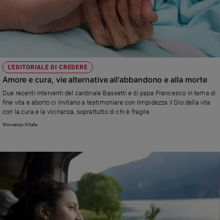
Chiesa
Chiesa
Fede
e
spiritualità
L'EDITORIALE DI CREDERE
Santi
Amore e cura, vie alternative all'abbandono e alla morte
Devozione
Due recenti interventi del cardinale Bassetti e di papa Francesco in tema di
e
fine vita e aborto ci invitano a testimoniare con limpidezza il Dio della vita
fede
con la cura e la vicinanza, soprattutto di chi è fragile.
Parola
Vincenzo Vitale
del
giorno
Santo
del
giorno
Società
e
valori