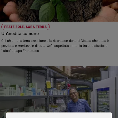
Sanremo
2026
Cinema,
Tv
FRATE SOLE, SORA TERRA
e
Un’eredità comune
streaming
Chi chiama la terra creazione e la riconosce dono di Dio, sa che essa è
Libri
preziosa e meritevole di cura. Un’inaspettata sintonia tra una studiosa
Musica
“laica” e papa Francesco
Arte
Famiglia
ed
educazione
Genitori
e
figli
Nonni
Coppia
Scuola