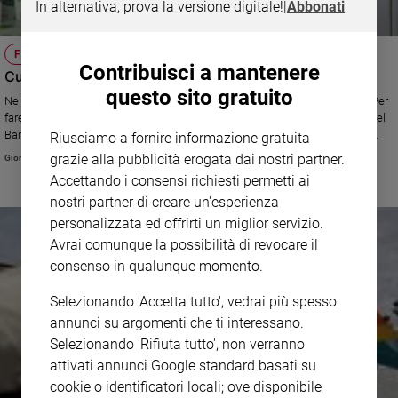
In alternativa, prova la versione digitale!
|
Abbonati
e
giovani
FILIPPO CIANTIA
Adolescenza
Contribuisci a mantenere
Cure per tutti, un impegno cristiano
Bioetica
questo sito gratuito
Nel tempo della pandemia è urgente globalizzare la difesa della salute. Per
fare questo, «occorre costruire una cultura del dono», spiega il direttore del
Banco Farmaceutico, autore del libro "La montagna del vento. Lettere di
Riusciamo a fornire informazione gratuita
Vai
amicizia dall'Uganda" (Itaca), che ogni anno distribuisce quintali di
grazie alla pubblicità erogata dai nostri partner.
Giorgio Paolucci
medicinali ai più poveri (foto Ugo Zamborlini)
Accettando i consensi richiesti permetti ai
nostri partner di creare un'esperienza
Riflessioni
personalizzata ed offrirti un miglior servizio.
Avrai comunque la possibilità di revocare il
Foto
consenso in qualunque momento.
Selezionando 'Accetta tutto', vedrai più spesso
Video
annunci su argomenti che ti interessano.
Selezionando 'Rifiuta tutto', non verranno
Podcast
attivati annunci Google standard basati su
cookie o identificatori locali; ove disponibile
Privacy