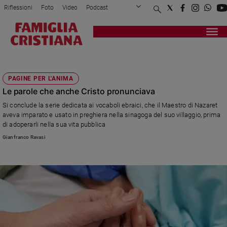
Riflessioni
Foto
Video
Podcast
Privacy Policy
Chi siamo
Contatti
Pubblicità
Attualità
Registrati
Redazione
Italia
PRENDERSI CURA
Cronaca
PAGINE PER L'ANIMA
Politica
Le parole che anche Cristo pronunciava
Mondo
Si conclude la serie dedicata ai vocaboli ebraici, che il Maestro di Nazaret
Economia
aveva imparato e usato in preghiera nella sinagoga del suo villaggio, prima
Legalità
di adoperarli nella sua vita pubblica
e
Gianfranco Ravasi
giustizia
Sport
Interviste
Papa
Papa