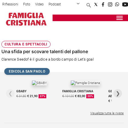
Riflessioni
Foto
Video
Podcast
Privacy Policy
Chi siamo
Contatti
Pubblicità
Attualità
Registrati
Redazione
Italia
PROVE TECNICHE
Cronaca
CULTURA E SPETTACOLI
Politica
Una sfida per scovare talenti del pallone
Mondo
Clarence Seedof è il giudice a bordo campo di Let's goal
Economia
Legalità
EDICOLA SAN PAOLO
e
giustizia
Sport
GBABY
FAMIGLIA CRISTIANA
GBABY DIGITA
❮
❯
Interviste
€ 34,80
€ 21,90
€ 104,00
€ 83,00
ABBONAMEN
37%
20%
€ 16,99
Papa
Visualizza tutte le riviste
Papa