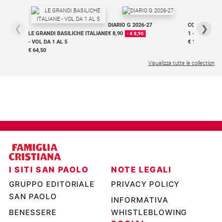
Chiesa
Chiesa
DIARIO G 2026-27
COLLANA ARS
❮
❯
LE GRANDI BASILICHE ITALIANE
€ 8,90
1 - 2
- € 8,90
Fede
- VOL DA 1 AL 5
€ 18,50
e
€ 64,50
spiritualità
Visualizza tutte le collection
Santi
Devozione
e
fede
Parola
del
giorno
Santo
del
I SITI SAN PAOLO
NOTE LEGALI
giorno
GRUPPO EDITORIALE
PRIVACY POLICY
Società
SAN PAOLO
INFORMATIVA
e
valori
BENESSERE
WHISTLEBLOWING