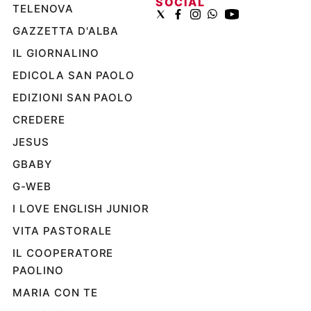
SOCIAL
TELENOVA
Ambiente
e
GAZZETTA D'ALBA
Creato
IL GIORNALINO
Volontariato
Diritti
EDICOLA SAN PAOLO
Aziende
EDIZIONI SAN PAOLO
di
CREDERE
valore
Caso
JESUS
della
GBABY
settimana
G-WEB
Migranti
Diversità
I LOVE ENGLISH JUNIOR
e
VITA PASTORALE
inclusione
Costume
IL COOPERATORE
PAOLINO
Cultura
MARIA CON TE
e
spettacoli