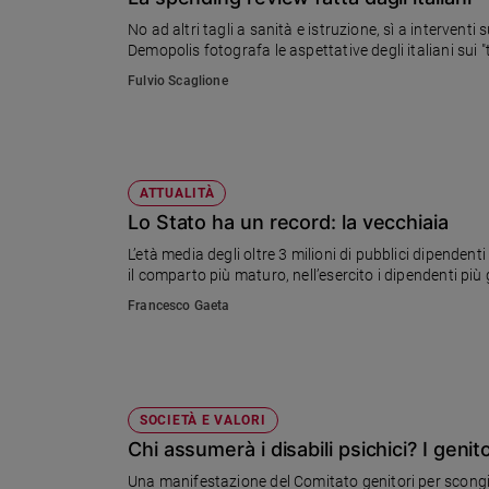
Chiesa
No ad altri tagli a sanità e istruzione, sì a intervent
Chiesa
Demopolis fotografa le aspettative degli italiani sui 
Fulvio Scaglione
Fede
e
spiritualità
Santi
Devozione
ATTUALITÀ
e
Lo Stato ha un record: la vecchiaia
fede
L’età media degli oltre 3 milioni di pubblici dipendenti
Parola
il comparto più maturo, nell’esercito i dipendenti più 
del
Francesco Gaeta
giorno
Santo
del
giorno
SOCIETÀ E VALORI
Società
Chi assumerà i disabili psichici? I genito
e
valori
Una manifestazione del Comitato genitori per scongiur