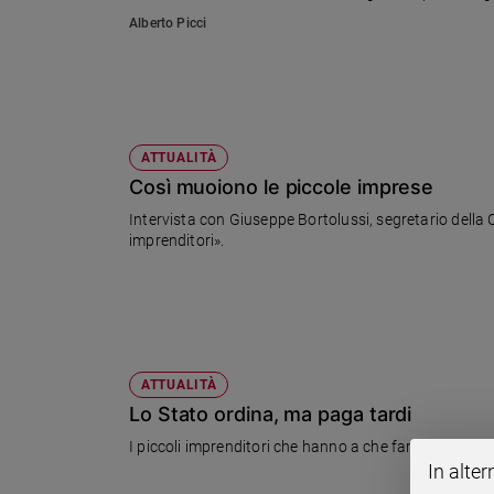
Ambiente
Alberto Picci
e
Creato
Volontariato
Diritti
Aziende
ATTUALITÀ
di
Così muoiono le piccole imprese
valore
Intervista con Giuseppe Bortolussi, segretario della 
Caso
imprenditori».
della
settimana
Migranti
Diversità
e
inclusione
ATTUALITÀ
Costume
Lo Stato ordina, ma paga tardi
I piccoli imprenditori che hanno a che fare con la 
Cultura
In alter
e
spettacoli