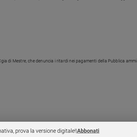
Cgia di Mestre, che denuncia i ritardi nei pagamenti della Pubblica amm
pubblica amministrazione aspettano anche quattro mesi
nativa, prova la versione digitale!
|
Abbonati