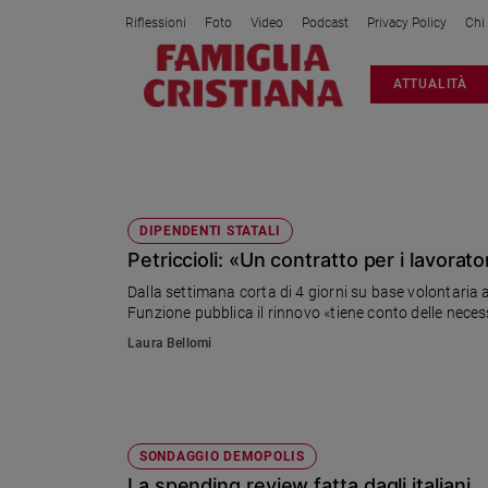
Riflessioni
Foto
Video
Podcast
Privacy Policy
Chi
Attualità
ATTUALITÀ
Italia
Cronaca
Politica
PUBBLICA AMMINISTRAZIONE
Mondo
Economia
DIPENDENTI STATALI
Petriccioli: «Un contratto per i lavorato
Legalità
e
Dalla settimana corta di 4 giorni su base volontaria 
giustizia
Funzione pubblica il rinnovo «tiene conto delle necess
Sport
Laura Bellomi
Interviste
Papa
Papa
SONDAGGIO DEMOPOLIS
La spending review fatta dagli italiani