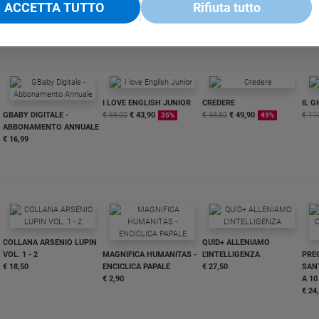
ACCETTA TUTTO
Rifiuta tutto
I LOVE ENGLISH JUNIOR
CREDERE
IL G
GBABY DIGITALE -
€ 69,00
€ 43,90
€ 98,80
€ 49,90
€ 11
35%
49%
ABBONAMENTO ANNUALE
€ 16,99
COLLANA ARSENIO LUPIN
QUID+ ALLENIAMO
VOL. 1 - 2
MAGNIFICA HUMANITAS -
L'INTELLIGENZA
PRE
€ 18,50
ENCICLICA PAPALE
€ 27,50
SANT
€ 2,90
A 10
€ 24