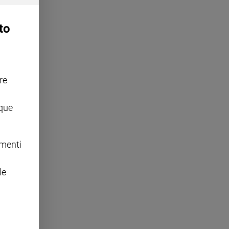
to
re
nque
omenti
le